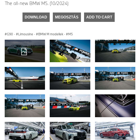
The all-new BMW M5. (10/2024)
DOWNLOAD
MEGOSZTÁS
ADD TO CART
G90
·
Limousine
·
BMW M modellek
·
M5