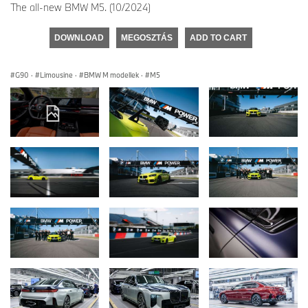
The all-new BMW M5. (10/2024)
DOWNLOAD
MEGOSZTÁS
ADD TO CART
G90
·
Limousine
·
BMW M modellek
·
M5