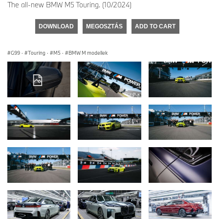
The all-new BMW M5 Touring. (10/2024)
DOWNLOAD
MEGOSZTÁS
ADD TO CART
G99
·
Touring
·
M5
·
BMW M modellek