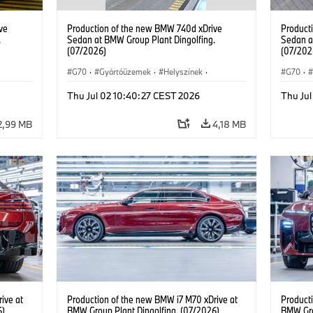
ve
Production of the new BMW 740d xDrive
Product
.
Sedan at BMW Group Plant Dingolfing.
Sedan a
(07/2026)
(07/202
G70
·
Gyártóüzemek
·
Helyszínek
·
G70
·
BMW M modellek
·
i7 M70
·
740d
·
BMW M
Thu Jul 02 10:40:27 CEST 2026
Thu Ju
7-es sorozat
·
BMW
7-es so
2,99 MB
4,18 MB
ive at
Production of the new BMW i7 M70 xDrive at
Product
6)
BMW Group Plant Dingolfing. (07/2026)
BMW Gro