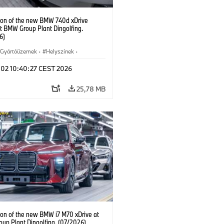
ion of the new BMW 740d xDrive
t BMW Group Plant Dingolfing.
6)
Gyártóüzemek
·
Helyszínek
·
 modellek
·
i7 M70
·
740d
·
l 02 10:40:27 CEST 2026
rozat
·
BMW
25,78 MB
ion of the new BMW i7 M70 xDrive at
up Plant Dingolfing. (07/2026)