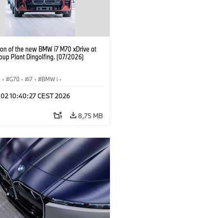
ion of the new BMW i7 M70 xDrive at
up Plant Dingolfing. (07/2026)
I
·
G70
·
i7
·
BMW i
·
 modellek
·
i7 M70
·
Gyártóüzemek
·
l 02 10:40:27 CEST 2026
ínek
8,75 MB