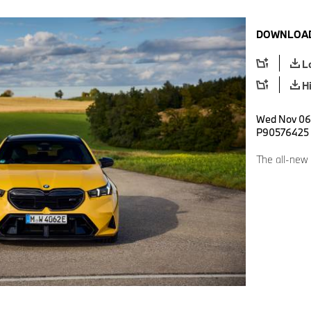
DOWNLOAD
L
H
Wed Nov 06 
P90576425
The all-new