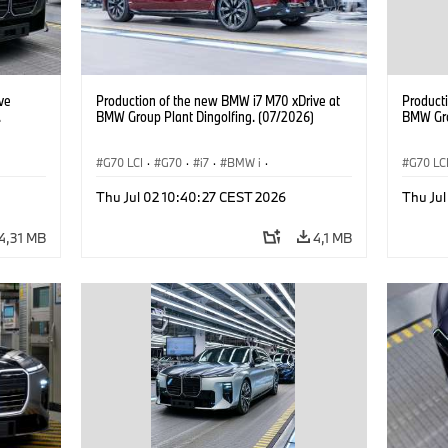
ve
Production of the new BMW i7 M70 xDrive at
Product
.
BMW Group Plant Dingolfing. (07/2026)
BMW Gro
G70 LCI
·
G70
·
i7
·
BMW i
·
G70 LC
BMW M modellek
·
i7 M70
·
Gyártóüzemek
·
BMW M
Thu Jul 02 10:40:27 CEST 2026
Thu Ju
Helyszínek
Helysz
4,31 MB
4,1 MB