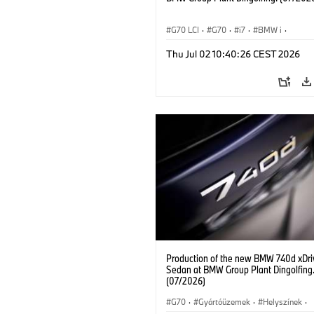
G70 LCI
·
G70
·
i7
·
BMW i
·
BMW M modellek
·
i7 M70
·
Gyártó
Thu Jul 02 10:40:26 CEST 2026
Helyszínek
Production of the new BMW 740d xDri
Sedan at BMW Group Plant Dingolfing
(07/2026)
G70
·
Gyártóüzemek
·
Helyszínek
·