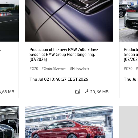
.
Production of the new BMW 740d xDrive
Product
Sedan at BMW Group Plant Dingolfing.
Sedan a
(07/2026)
(07/202
G70
·
Gyártóüzemek
·
Helyszínek
·
G70
·
BMW M modellek
·
i7 M70
·
740d
·
BMW M
Thu Jul 02 10:40:27 CEST 2026
Thu Ju
7-es sorozat
·
BMW
7-es so
8,63 MB
20,66 MB