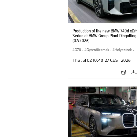
Production of the new BMW 740d xDri
Sedan at BMW Group Plant Dingolfing
(07/2026)
G70
·
Gyártóüzemek
·
Helyszínek
·
BMW M modellek
·
i7 M70
·
740d
·
Thu Jul 02 10:40:27 CEST 2026
7-es sorozat
·
BMW