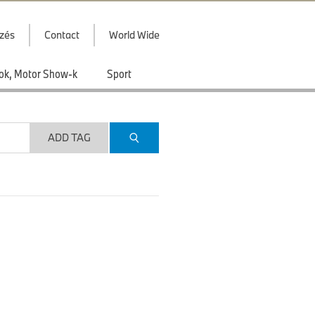
zés
Contact
World Wide
ások, Motor Show-k
Sport
ADD TAG