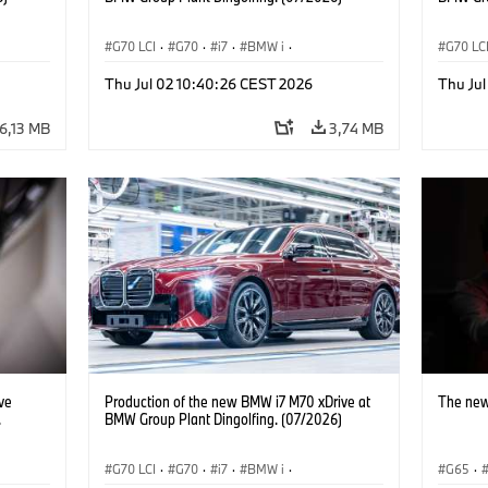
G70 LCI
·
G70
·
i7
·
BMW i
·
G70 LC
üzemek
·
BMW M modellek
·
i7 M70
·
Gyártóüzemek
·
BMW M
Thu Jul 02 10:40:26 CEST 2026
Thu Ju
Helyszínek
Helysz
6,13 MB
3,74 MB
ve
Production of the new BMW i7 M70 xDrive at
The new
.
BMW Group Plant Dingolfing. (07/2026)
G70 LCI
·
G70
·
i7
·
BMW i
·
G65
·