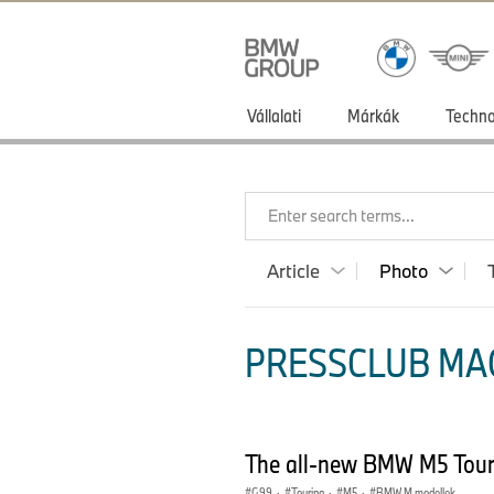
Vállalati
Márkák
Techno
Enter search terms...
Article
Photo
PRESSCLUB MA
The all-new BMW M5 Tour
G99
·
Touring
·
M5
·
BMW M modellek