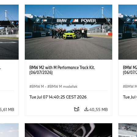
.
BMW M2 with M Performance Track Kit.
BMW M2 
(06/07/2026)
(06/07/
BMW M
·
BMW M modellek
BMW 
Tue Jul 07 14:40:25 CEST 2026
Tue Jul
5,61 MB
40,55 MB