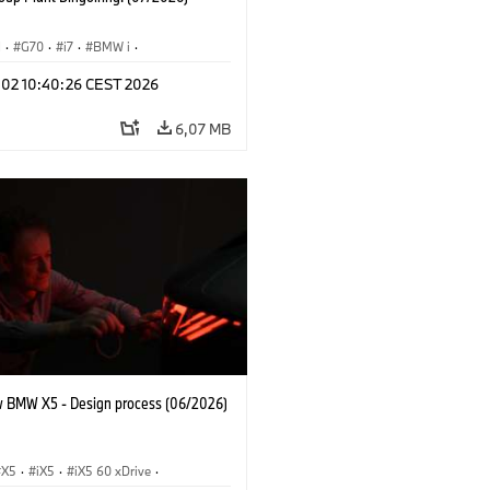
I
·
G70
·
i7
·
BMW i
·
 modellek
·
i7 M70
·
Gyártóüzemek
·
l 02 10:40:26 CEST 2026
ínek
6,07 MB
 BMW X5 - Design process (06/2026)
X5
·
iX5
·
iX5 60 xDrive
·