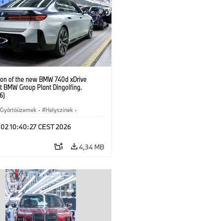
ion of the new BMW 740d xDrive
t BMW Group Plant Dingolfing.
6)
Gyártóüzemek
·
Helyszínek
·
 modellek
·
i7 M70
·
740d
·
l 02 10:40:27 CEST 2026
rozat
·
BMW
4,34 MB