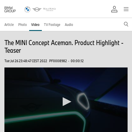
Article
Photo
Video
TV Footage
Audio
The MINI Concept Aceman. Product Highlight -
Teaser
Tue Jul 26 23:48:47 CEST 2022
PF0008982
·
00:00:12