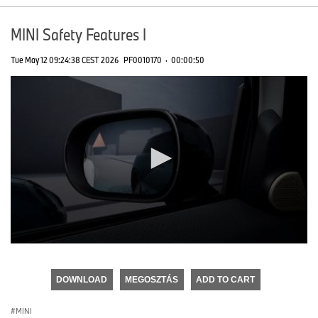
MINI Safety Features I
Tue May 12 09:24:38 CEST 2026
PF0010170
·
00:00:50
0
seconds
of
DOWNLOAD
MEGOSZTÁS
ADD TO CART
0
seconds
MINI