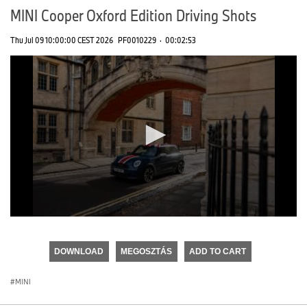
MINI Cooper Oxford Edition Driving Shots
Thu Jul 09 10:00:00 CEST 2026
PF0010229
·
00:02:53
0
seconds
of
DOWNLOAD
MEGOSZTÁS
ADD TO CART
0
seconds
MINI