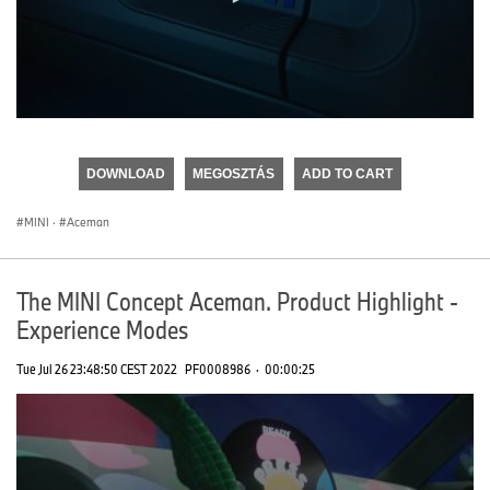
0
seconds
of
DOWNLOAD
MEGOSZTÁS
ADD TO CART
0
seconds
MINI
·
Aceman
The MINI Concept Aceman. Product Highlight -
Experience Modes
Tue Jul 26 23:48:50 CEST 2022
PF0008986
·
00:00:25