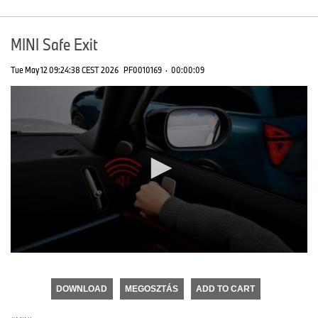
MINI Safe Exit
Tue May 12 09:24:38 CEST 2026
PF0010169
·
00:00:09
0
seconds
of
DOWNLOAD
MEGOSZTÁS
ADD TO CART
0
seconds