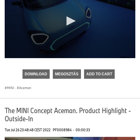
0
seconds
of
DOWNLOAD
MEGOSZTÁS
ADD TO CART
0
seconds
MINI
·
Aceman
The MINI Concept Aceman. Product Highlight -
Outside-In
Tue Jul 26 23:48:48 CEST 2022
PF0008984
·
00:00:33