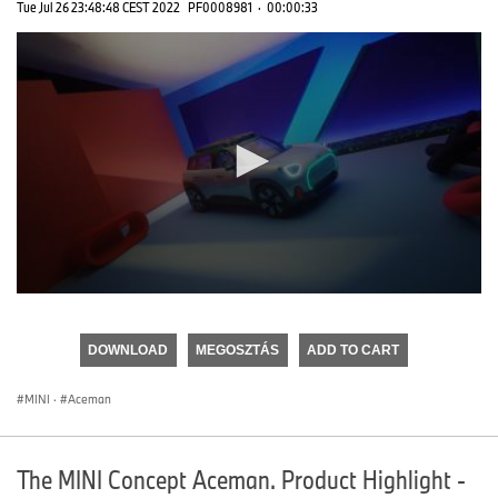
Tue Jul 26 23:48:48 CEST 2022
PF0008981
·
00:00:33
0
seconds
of
DOWNLOAD
MEGOSZTÁS
ADD TO CART
0
seconds
MINI
·
Aceman
The MINI Concept Aceman. Product Highlight -