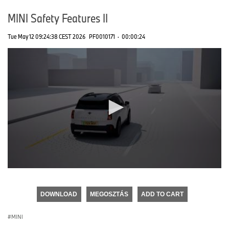
MINI Safety Features II
Tue May 12 09:24:38 CEST 2026
PF0010171
·
00:00:24
0
seconds
of
DOWNLOAD
MEGOSZTÁS
ADD TO CART
0
seconds
MINI