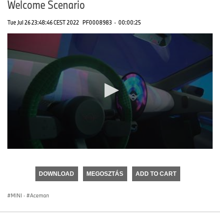
Welcome Scenario
Tue Jul 26 23:48:46 CEST 2022
PF0008983
·
00:00:25
0
seconds
of
DOWNLOAD
MEGOSZTÁS
ADD TO CART
0
seconds
MINI
·
Aceman