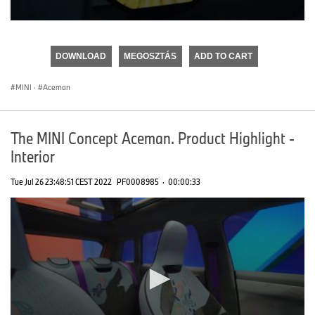
0
seconds
of
DOWNLOAD
MEGOSZTÁS
ADD TO CART
0
seconds
MINI
·
Aceman
The MINI Concept Aceman. Product Highlight -
Interior
Tue Jul 26 23:48:51 CEST 2022
PF0008985
·
00:00:33