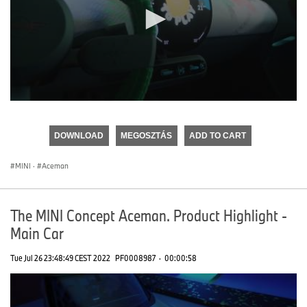
0
seconds
of
DOWNLOAD
MEGOSZTÁS
ADD TO CART
0
seconds
MINI
·
Aceman
The MINI Concept Aceman. Product Highlight -
Main Car
Tue Jul 26 23:48:49 CEST 2022
PF0008987
·
00:00:58