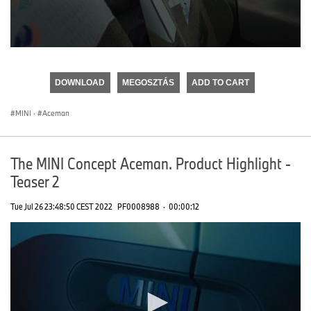
0
seconds
of
DOWNLOAD
MEGOSZTÁS
ADD TO CART
0
seconds
MINI
·
Aceman
The MINI Concept Aceman. Product Highlight -
Teaser 2
Tue Jul 26 23:48:50 CEST 2022
PF0008988
·
00:00:12