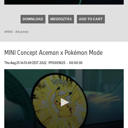
0
seconds
of
DOWNLOAD
MEGOSZTÁS
ADD TO CART
0
seconds
MINI
·
Aceman
MINI Concept Aceman x Pokémon Mode
Thu Aug 25 14:51:49 CEST 2022
PF0009025
·
00:00:30