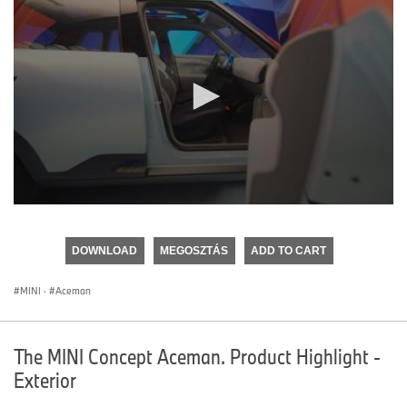
0
seconds
of
DOWNLOAD
MEGOSZTÁS
ADD TO CART
0
seconds
MINI
·
Aceman
The MINI Concept Aceman. Product Highlight -
Exterior