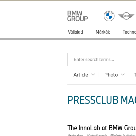
Vállalati
Márkák
Techno
Enter search terms...
Article
Photo
PRESSCLUB MAG
The InnoLab at BMW Grou
Helyszínek
·
Gyártóüzemek
·
Gyártás és újrahas