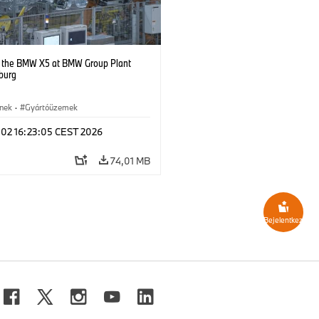
g the BMW X5 at BMW Group Plant
burg
ínek
·
Gyártóüzemek
l 02 16:23:05 CEST 2026
74,01 MB
Bejelentkezés