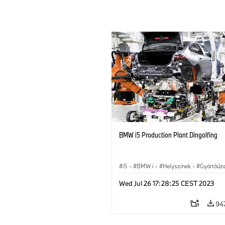
BMW i5 Production Plant Dingolfing
i5
·
BMW i
·
Helyszínek
·
Gyártóüz
Gyártás és újrahasznosítás
·
Wed Jul 26 17:28:25 CEST 2023
Technológia, Kutatás, Fejlesztés
94