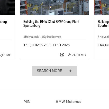
nburg
Building the BMW X5 at BMW Group Plant
Buildin
Spartanburg
Spartan
Helyszínek
·
Gyártóüzemek
Helysz
Thu Jul 02 16:23:05 CEST 2026
Thu Ju
17,01 MB
74,01 MB
SEARCH MORE
MINI
BMW Motorrad