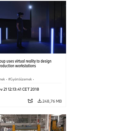
p uses virtual reality to design
roduction workstations
ínek
·
Gyártóüzemek
·
ógia, Kutatás, Fejlesztés
·
 21 12:13:41 CET 2018
 és újrahasznosítás
248,76 MB