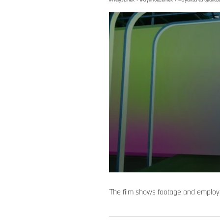
0
seconds
of
The film shows footage and employ
0
seconds
Volume
90%