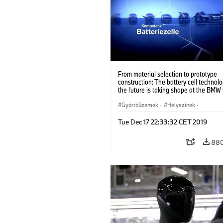
From material selection to prototype
construction: The battery cell technolo
the future is taking shape at the BMW
Battery Cell Competence Centre.
Gyártóüzemek
·
Helyszínek
·
Technológia, Kutatás, Fejlesztés
·
Tue Dec 17 22:33:32 CET 2019
Elektrifikáció
880