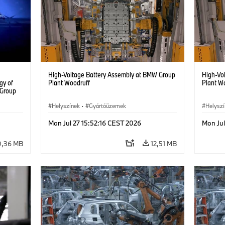
High-Voltage Battery Assembly at BMW Group
High-Vo
gy of
Plant Woodruff
Plant W
 Group
Helyszínek
·
Gyártóüzemek
Helysz
Mon Jul 27 15:52:16 CEST 2026
Mon Jul
,36 MB
12,51 MB