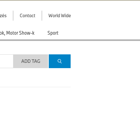
zés
Contact
World Wide
ások, Motor Show-k
Sport
ADD TAG