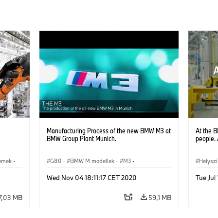
Manufacturing Process of the new BMW M3 at
At the 
BMW Group Plant Munich.
people. 
emek
·
G80
·
BMW M modellek
·
M3
·
Helysz
Gyártás és újrahasznosítás
·
Gyártás
Wed Nov 04 18:11:17 CET 2020
Tue Jul
Technológia, Kutatás, Fejlesztés
·
Helyszínek
·
Technol
Gyártóüzemek
7,03 MB
59,1 MB