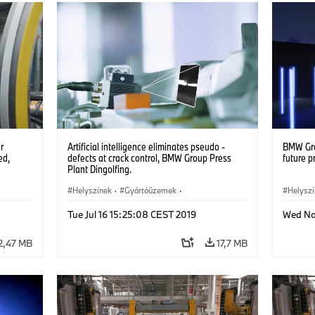
r
Artificial intelligence eliminates pseudo -
BMW Grou
ed,
defects at crack control, BMW Group Press
future p
Plant Dingolfing.
Helyszínek
·
Gyártóüzemek
·
Helysz
Gyártás és újrahasznosítás
·
Technol
Tue Jul 16 15:25:08 CEST 2019
Wed Nov
Technológia, Kutatás, Fejlesztés
Gyártás
2,47 MB
17,7 MB