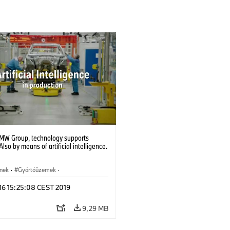
BMW Group, technology supports
Also by means of artificial intelligence.
ínek
·
Gyártóüzemek
·
 és újrahasznosítás
·
 16 15:25:08 CEST 2019
ógia, Kutatás, Fejlesztés
9,29 MB