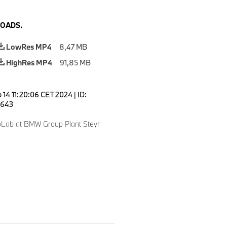
OADS.
LowRes MP4
8,47 MB
HighRes MP4
91,85 MB
 14 11:20:06 CET 2024
|
ID:
643
oLab at BMW Group Plant Steyr