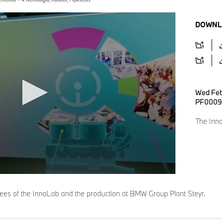
DOWNL
Wed Feb
PF0009
The Inn
ees of the InnoLab and the production at BMW Group Plant Steyr.