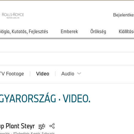
Bejelentke
lógia, Kutatás, Fejlesztés
Emberek
Örökség
Kiállít
TV Footage
Video
Audio
YARORSZÁG · VIDEO.
p Plant Steyr
znosítás
·
Technológia, Kutatás, Fejlesztés