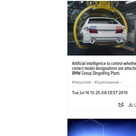
Artificial intelligence to control whethe
correct model designations are attach
BMW Group Dingolfing Plant.
Helyszínek
·
Gyártóüzemek
·
Gyártás és újrahasznosítás
·
Tue Jul 16 15:25:08 CEST 2019
Technológia, Kutatás, Fejlesztés
1