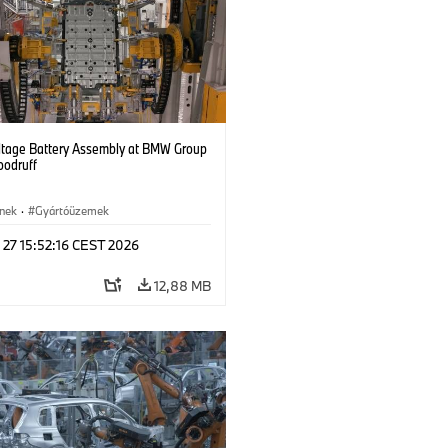
ltage Battery Assembly at BMW Group
oodruff
ínek
·
Gyártóüzemek
 27 15:52:16 CEST 2026
12,88 MB