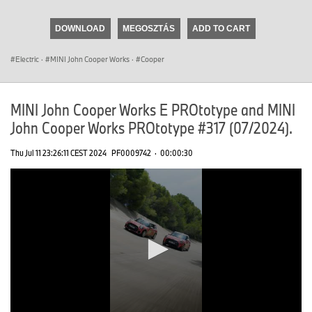
seconds
of
DOWNLOAD
MEGOSZTÁS
ADD TO CART
0
seconds
Electric
·
MINI John Cooper Works
·
Cooper
MINI John Cooper Works E PROtotype and MINI
John Cooper Works PROtotype #317 (07/2024).
Thu Jul 11 23:26:11 CEST 2024
PF0009742
·
00:00:30