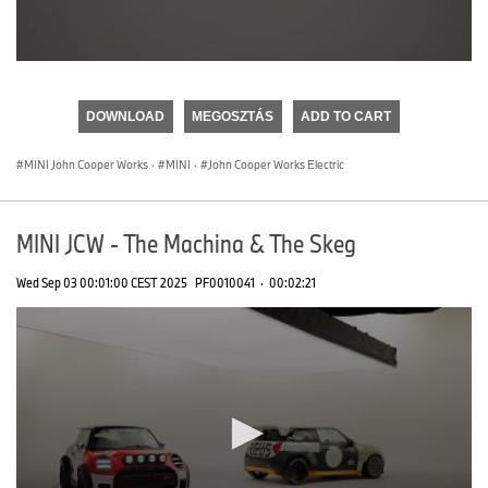
0
seconds
of
DOWNLOAD
MEGOSZTÁS
ADD TO CART
0
seconds
MINI John Cooper Works
·
MINI
·
John Cooper Works Electric
MINI JCW - The Machina & The Skeg
Wed Sep 03 00:01:00 CEST 2025
PF0010041
·
00:02:21