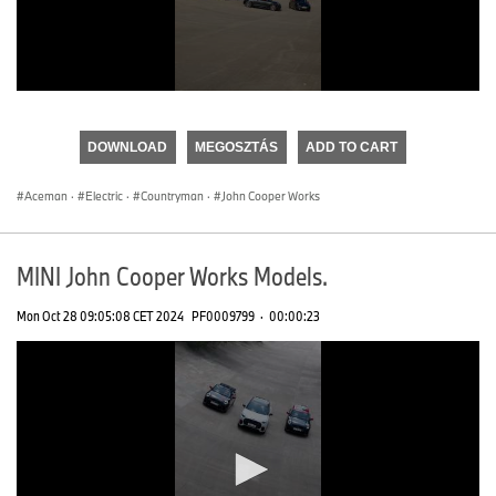
0
seconds
of
DOWNLOAD
MEGOSZTÁS
ADD TO CART
0
seconds
Aceman
·
Electric
·
Countryman
·
John Cooper Works
MINI John Cooper Works Models.
Mon Oct 28 09:05:08 CET 2024
PF0009799
·
00:00:23