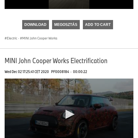
0
seconds
of
DOWNLOAD
MEGOSZTÁS
ADD TO CART
0
seconds
Electric
·
MINI John Cooper Works
MINI John Cooper Works Electrification
Wed Dec 02 17:25:41 CET 2020
PF0008184
·
00:00:22