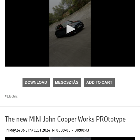
0
seconds
of
DOWNLOAD
MEGOSZTÁS
ADD TO CART
0
seconds
Electric
The new MINI John Cooper Works PROtotype
Fri May 24 06:31:47 CEST 2024
PF0009708
·
00:00:43