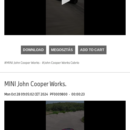
0
seconds
of
DOWNLOAD
MEGOSZTÁS
ADD TO CART
0
seconds
MINI John Cooper Works
·
John Cooper Works Cabrio
MINI John Cooper Works.
Mon Oct 28 09:05:02 CET 2024
PF0009800
·
00:00:23