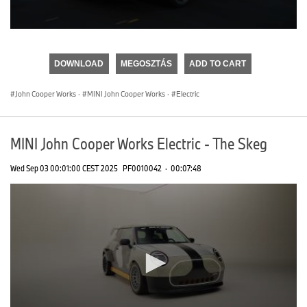
0
seconds
of
DOWNLOAD
MEGOSZTÁS
ADD TO CART
0
seconds
John Cooper Works
·
MINI John Cooper Works
·
Electric
MINI John Cooper Works Electric - The Skeg
Wed Sep 03 00:01:00 CEST 2025
PF0010042
·
00:07:48