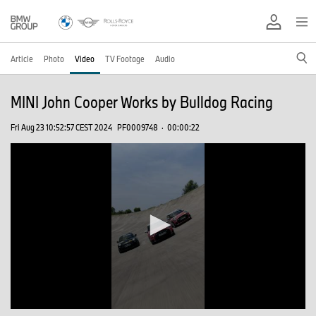
Article
Photo
Video
TV Footage
Audio
MINI John Cooper Works by Bulldog Racing
Fri Aug 23 10:52:57 CEST 2024
PF0009748
·
00:00:22
0