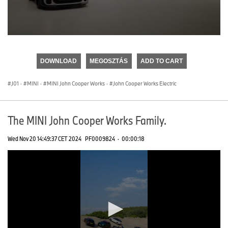
0
seconds
of
DOWNLOAD
MEGOSZTÁS
ADD TO CART
0
seconds
J01
·
MINI
·
MINI John Cooper Works
·
John Cooper Works Electric
The MINI John Cooper Works Family.
Wed Nov 20 14:49:37 CET 2024
PF0009824
·
00:00:18