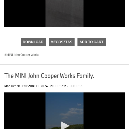
0
seconds
of
DOWNLOAD
MEGOSZTÁS
ADD TO CART
0
seconds
MINI John Cooper Works
The MINI John Cooper Works Family.
Mon Oct 28 09:05:08 CET 2024
PF0009797
·
00:00:18