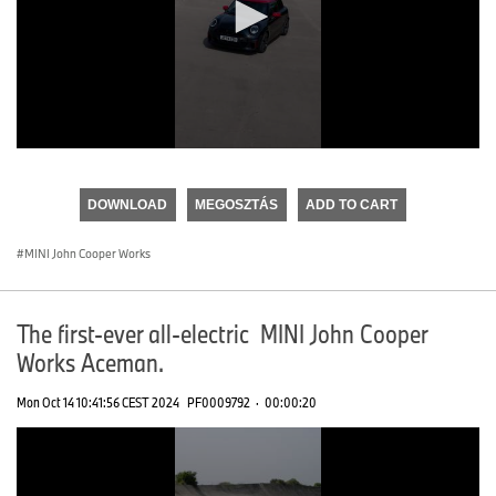
0
seconds
of
DOWNLOAD
MEGOSZTÁS
ADD TO CART
0
seconds
MINI John Cooper Works
The first-ever all-electric MINI John Cooper
Works Aceman.
Mon Oct 14 10:41:56 CEST 2024
PF0009792
·
00:00:20