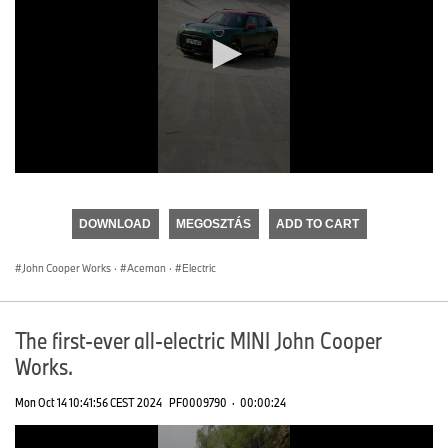
0
seconds
of
DOWNLOAD
MEGOSZTÁS
ADD TO CART
0
seconds
John Cooper Works
·
Aceman
·
Electric
The first-ever all-electric MINI John Cooper
Works.
Mon Oct 14 10:41:56 CEST 2024
PF0009790
·
00:00:24