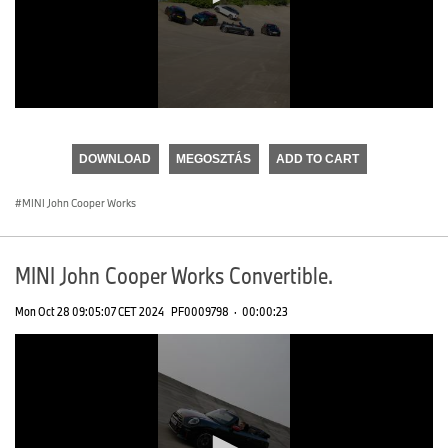
0
seconds
of
DOWNLOAD
MEGOSZTÁS
ADD TO CART
0
seconds
MINI John Cooper Works
MINI John Cooper Works Convertible.
Mon Oct 28 09:05:07 CET 2024
PF0009798
·
00:00:23