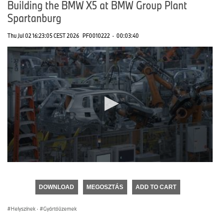
Building the BMW X5 at BMW Group Plant
Spartanburg
Thu Jul 02 16:23:05 CEST 2026
PF0010222
·
00:03:40
0
seconds
of
DOWNLOAD
MEGOSZTÁS
ADD TO CART
0
seconds
Helyszínek
·
Gyártóüzemek