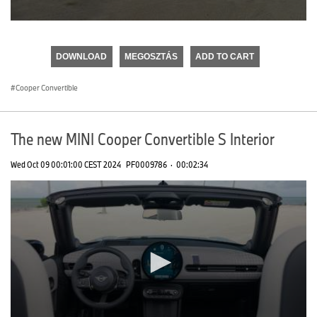
0
seconds
of
DOWNLOAD
MEGOSZTÁS
ADD TO CART
0
seconds
Cooper Convertible
The new MINI Cooper Convertible S Interior
Wed Oct 09 00:01:00 CEST 2024
PF0009786
·
00:02:34