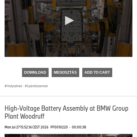
0
seconds
of
DOWNLOAD
MEGOSZTÁS
ADD TO CART
0
seconds
Helyszínek
·
Gyártóüzemek
High-Voltage Battery Assembly at BMW Group
Plant Woodruff
Mon Jul 27 15:52:16 CEST 2026
PF0010220
·
00:00:38