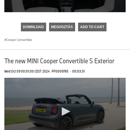
0
seconds
of
DOWNLOAD
MEGOSZTÁS
ADD TO CART
0
seconds
Cooper Convertible
The new MINI Cooper Convertible S Exterior
Wed Oct 09 00:01:00 CEST 2024
PF0009785
·
00:03:31