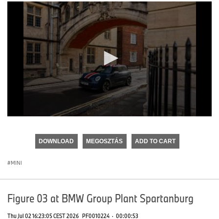
0
seconds
of
DOWNLOAD
MEGOSZTÁS
ADD TO CART
0
seconds
MINI
Figure 03 at BMW Group Plant Spartanburg
Thu Jul 02 16:23:05 CEST 2026
PF0010224
·
00:00:53