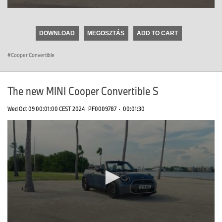
0
seconds
of
DOWNLOAD
MEGOSZTÁS
ADD TO CART
0
seconds
Cooper Convertible
The new MINI Cooper Convertible S
Wed Oct 09 00:01:00 CEST 2024
PF0009787
·
00:01:30