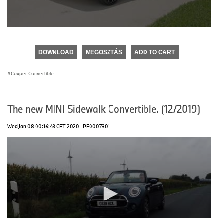
0
seconds
of
DOWNLOAD
MEGOSZTÁS
ADD TO CART
0
seconds
Cooper Convertible
The new MINI Sidewalk Convertible. (12/2019)
Wed Jan 08 00:16:43 CET 2020
PF0007301