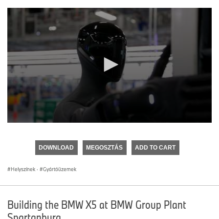
0
seconds
of
DOWNLOAD
MEGOSZTÁS
ADD TO CART
0
seconds
Helyszínek
·
Gyártóüzemek
Building the BMW X5 at BMW Group Plant
Spartanburg