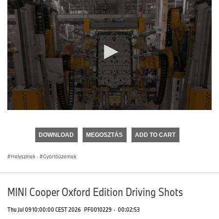
0
seconds
of
DOWNLOAD
MEGOSZTÁS
ADD TO CART
0
seconds
Helyszínek
·
Gyártóüzemek
MINI Cooper Oxford Edition Driving Shots
Thu Jul 09 10:00:00 CEST 2026
PF0010229
·
00:02:53