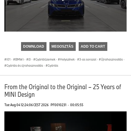
0
seconds
of
DOWNLOAD
MEGOSZTÁS
ADD TO CART
0
seconds
I01
·
BMW i
·
i3
·
Gyártóüzemek
·
Helyszínek
·
3-as sorozat
·
Újrahasznosítás
·
Gyártás és újrahasznosítás
·
Gyártás
From the Original to the Original – 25 Years of
MINI Design
Tue Aug 04 12:24:06 CEST 2026
PF0010231
·
00:05:55