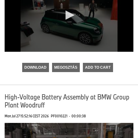
0
seconds
of
DOWNLOAD
MEGOSZTÁS
ADD TO CART
0
seconds
High-Voltage Battery Assembly at BMW Group
Plant Woodruff
Mon Jul 27 15:52:16 CEST 2026
PF0010221
·
00:00:38