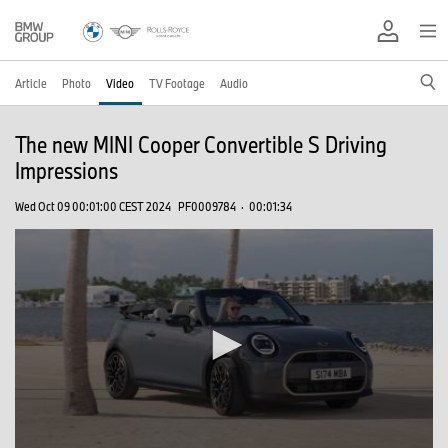
Article
Photo
Video
TV Footage
Audio
The new MINI Cooper Convertible S Driving
Impressions
Wed Oct 09 00:01:00 CEST 2024
PF0009784
·
00:01:34