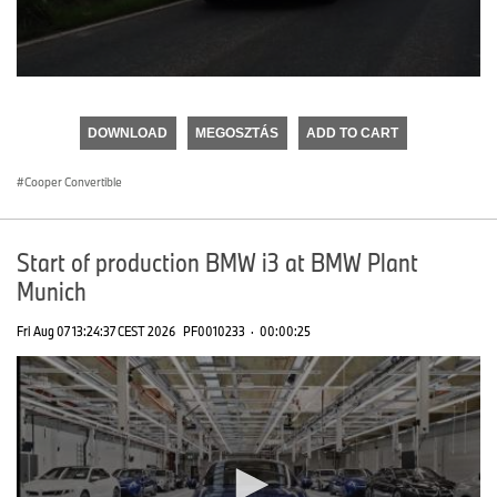
0
seconds
of
DOWNLOAD
MEGOSZTÁS
ADD TO CART
0
seconds
Cooper Convertible
Start of production BMW i3 at BMW Plant
Munich
Fri Aug 07 13:24:37 CEST 2026
PF0010233
·
00:00:25