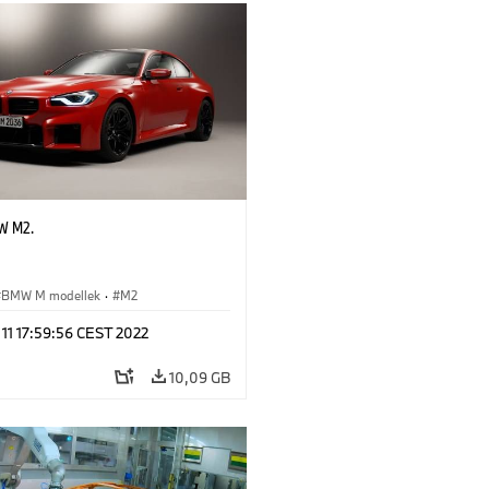
W M2.
BMW M modellek
·
M2
 11 17:59:56 CEST 2022
10,09 GB