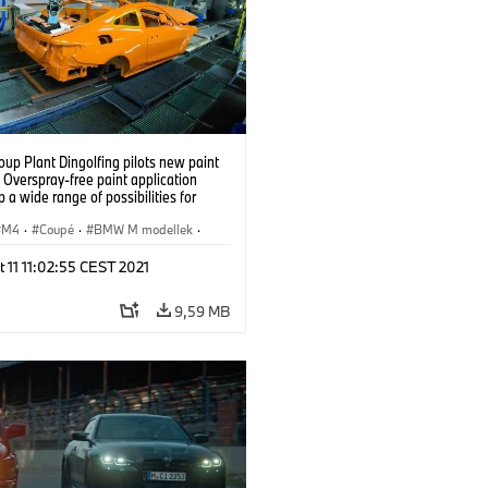
up Plant Dingolfing pilots new paint
 Overspray-free paint application
 a wide range of possibilities for
ation. Plant Dingolfing.
M4
·
Coupé
·
BMW M modellek
·
üzemek
·
Helyszínek
 11 11:02:55 CEST 2021
9,59 MB