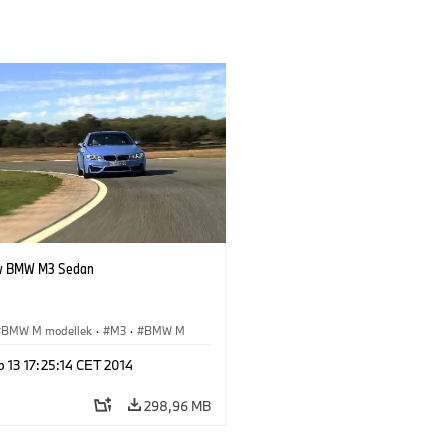
w BMW M3 Sedan
BMW M modellek
·
M3
·
BMW M
 13 17:25:14 CET 2014
298,96 MB