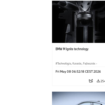
BMW M Ignite technology
Technológia, Kutatás, Fejlesztés
·
BMW M modellek
·
BMW M
Fri May 08 06:52:18 CEST 2026
25