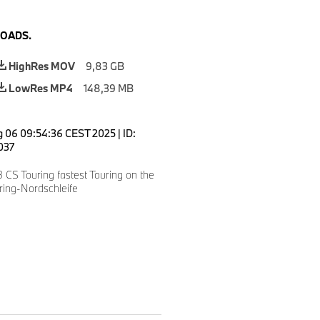
OADS.
HighRes MOV
9,83 GB
LowRes MP4
148,39 MB
 06 09:54:36 CEST 2025
|
ID:
037
S Touring fastest Touring on the
ring-Nordschleife