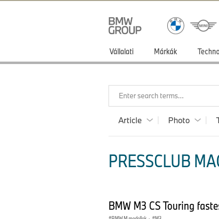
Vállalati
Márkák
Techno
Enter search terms...
Article
Photo
PRESSCLUB MAG
BMW M3 CS Touring fastes
BMW M modellek
·
M3