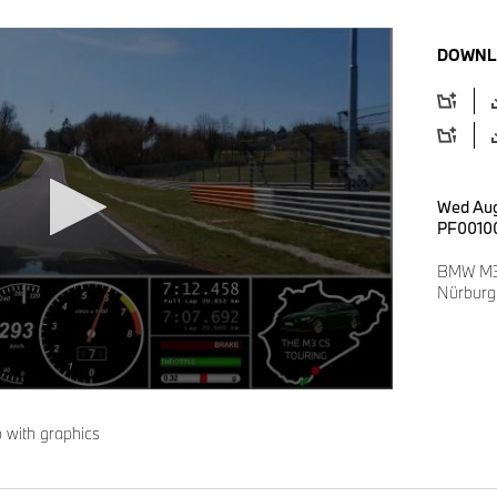
DOWNL
Wed Aug
PF0010
BMW M3 C
Nürburg
 with graphics