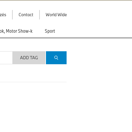
zés
Contact
World Wide
ások, Motor Show-k
Sport
ADD TAG