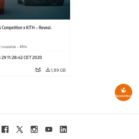
Competition x KITH – Reveal.
 modellek
·
M4
 29 11:28:42 CET 2020
1,89 GB
Bejelentkezés