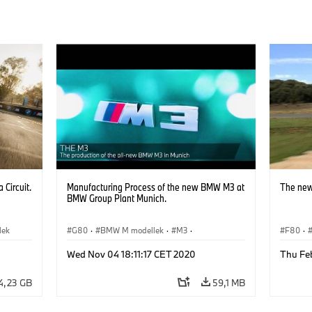
Circuit.
Manufacturing Process of the new BMW M3 at
The ne
BMW Group Plant Munich.
lek
G80
·
BMW M modellek
·
M3
·
F80
·
Gyártás és újrahasznosítás
·
Wed Nov 04 18:11:17 CET 2020
Thu Feb
Technológia, Kutatás, Fejlesztés
·
Helyszínek
·
Gyártóüzemek
4,23 GB
59,1 MB