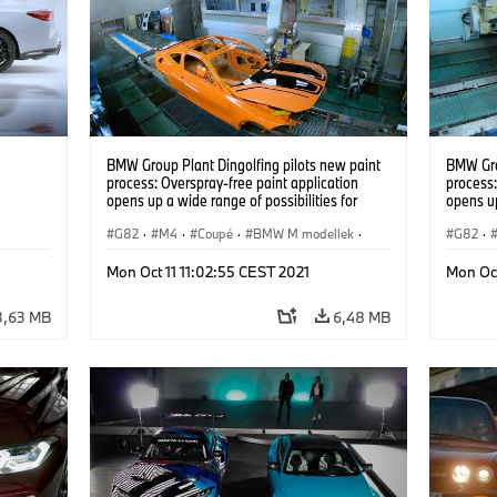
BMW Group Plant Dingolfing pilots new paint
BMW Gro
process: Overspray-free paint application
process:
opens up a wide range of possibilities for
opens up
customisation. Plant Dingolfing.
customis
G82
·
M4
·
Coupé
·
BMW M modellek
·
G82
·
Gyártóüzemek
·
Helyszínek
Gyártó
Mon Oct 11 11:02:55 CEST 2021
Mon Oct
3,63 MB
6,48 MB