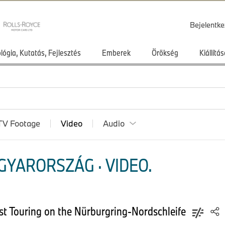
Bejelentke
lógia, Kutatás, Fejlesztés
Emberek
Örökség
Kiállít
TV Footage
Video
Audio
YARORSZÁG · VIDEO.
t Touring on the Nürburgring-Nordschleife