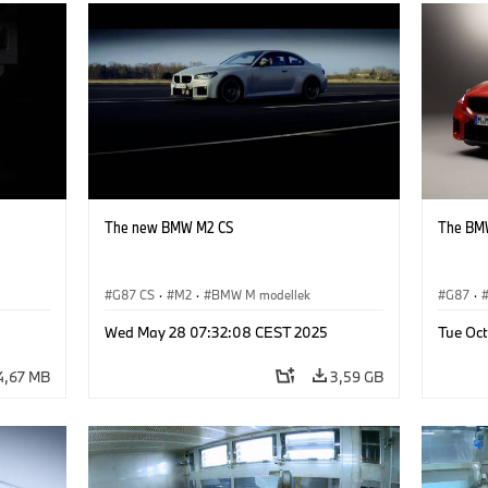
The new BMW M2 CS
The BM
G87 CS
·
M2
·
BMW M modellek
G87
·
Wed May 28 07:32:08 CEST 2025
Tue Oct
4,67 MB
3,59 GB