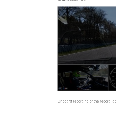
0
seconds
of
Onboard recording of the record lap
0
seconds
Volume
90%