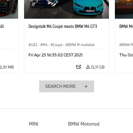
40i
Designtalk M4 Coupé meets BMW M4 GT3
BMW M4 
G82
·
M4
·
Coupé
·
BMW M modellek
BMW M
Fri Apr 23 16:35:02 CEST 2021
Thu Oct
2,91 MB
12,11 GB
SEARCH MORE
MINI
BMW Motorrad