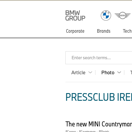
Corporate
Brands
Tech
Enter search terms...
Article
Photo
PRESSCLUB IRE
The new MINI Countryman
Cooper
·
Countryman
·
Electric