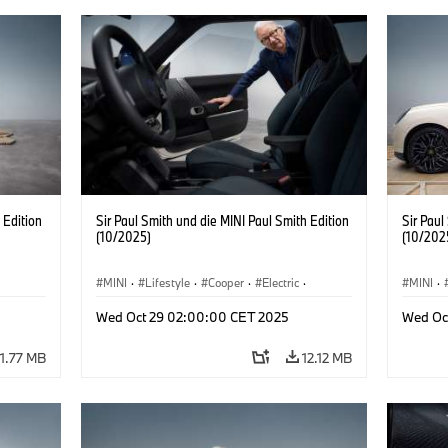
 Edition
Sir Paul Smith und die MINI Paul Smith Edition
Sir Paul
(10/2025)
(10/202
MINI
·
Lifestyle
·
Cooper
·
Electric
·
MINI
·
Special Vehicles
·
3 Door
Special
Wed Oct 29 02:00:00 CET 2025
Wed Oc
11.77 MB
12.12 MB