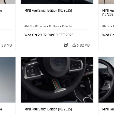
te
MINI Paul Smith Edition (10/2025)
MINI Pau
(10/202
MINI
·
Cooper
·
3 Door
·
Electric
MINI
·
Wed Oct 29 02:00:00 CET 2025
Wed Oc
8.38 MB
6.82 MB
te
MINI Paul Smith Edition (10/2025)
MINI Pau