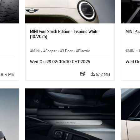
MINI Paul Smith Edition - Inspired White
MINI Pau
(10/2025)
MINI
·
Cooper
·
3 Door
·
Electric
MINI
·
Wed Oct 29 02:00:00 CET 2025
Wed Oc
8.4 MB
6.12 MB