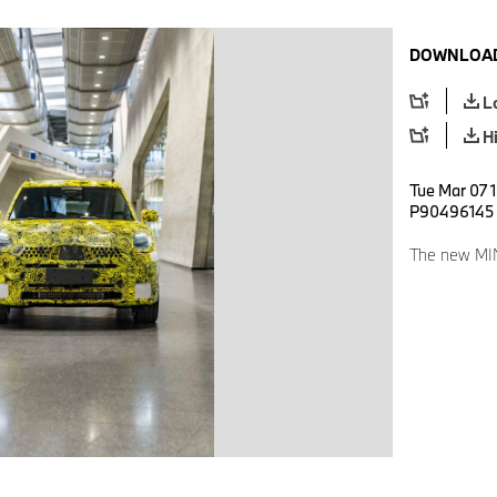
DOWNLOAD
L
H
Tue Mar 07 1
P90496145
The new MIN