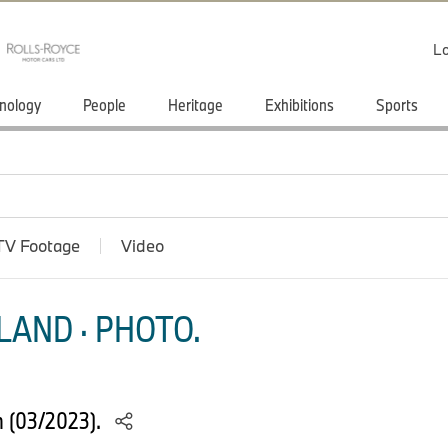
Lo
nology
People
Heritage
Exhibitions
Sports
TV Footage
Video
LAND · PHOTO.
 (03/2023).