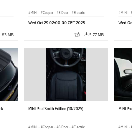
MINI
·
Cooper
·
3 Door
·
Electric
MINI
·
Wed Oct 29 02:00:00 CET 2025
Wed Oc
1.83 MB
5.77 MB
ck
MINI Paul Smith Edition (10/2025)
MINI Pau
MINI
·
Cooper
·
3 Door
·
Electric
MINI
·