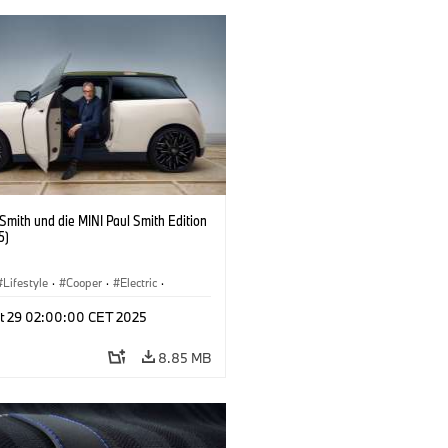
 Smith und die MINI Paul Smith Edition
5)
Lifestyle
·
Cooper
·
Electric
·
 Vehicles
·
3 Door
t 29 02:00:00 CET 2025
8.85 MB