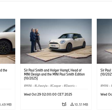
d the
Sir Paul Smith and Holger Hampf, Head of
Sir Paul
MINI Design and the MINI Paul Smith Edition
(10/202
(10/2025)
MINI
·
Lifestyle
·
Cooper
·
Electric
·
MINI
·
Special Vehicles
·
3 Door
Special
Wed Oct 29 02:00:00 CET 2025
Wed Oc
8.49 MB
10.51 MB