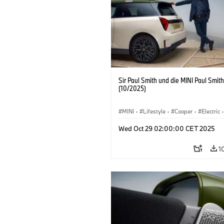
Sir Paul Smith und die MINI Paul Smith
(10/2025)
MINI
·
Lifestyle
·
Cooper
·
Electric
·
Special Vehicles
·
3 Door
Wed Oct 29 02:00:00 CET 2025
1