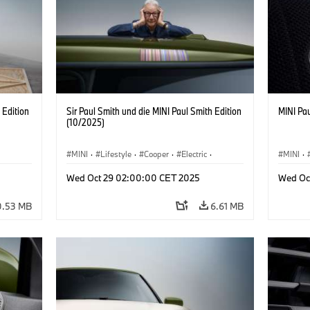
 Edition
Sir Paul Smith und die MINI Paul Smith Edition
MINI Pau
(10/2025)
MINI
·
Lifestyle
·
Cooper
·
Electric
·
MINI
·
Special Vehicles
·
3 Door
Wed Oct 29 02:00:00 CET 2025
Wed Oc
0.53 MB
6.61 MB