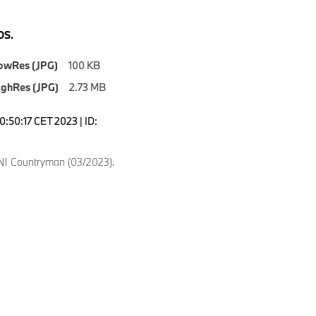
S.
owRes (JPG)
100 KB
ighRes (JPG)
2.73 MB
0:50:17 CET 2023 | ID:
I Countryman (03/2023).