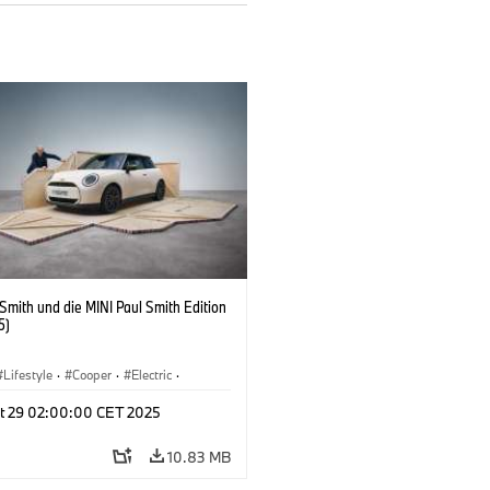
 Smith und die MINI Paul Smith Edition
5)
Lifestyle
·
Cooper
·
Electric
·
 Vehicles
·
3 Door
t 29 02:00:00 CET 2025
10.83 MB