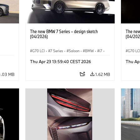
The new BMW 7 Series – design sketch
The new
(04/2026)
(04/202
G70 LCI
·
7 Series
·
Saloon
·
BMW
·
i7
·
G70 LC
BMW i
·
M Cars
·
M760xx
BMW i
Thu Apr 23 13:59:40 CEST 2026
Thu Ap
0.03 MB
1.62 MB