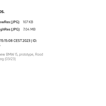
S.
owRes (JPG)
107 KB
ighRes (JPG)
7.04 MB
15:15:08 CEST 2023 | ID:
6
 new BMW i5, prototype, Road
log (03/23)