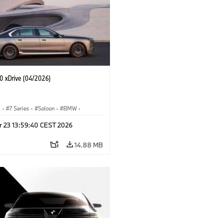
 xDrive (04/2026)
I
·
7 Series
·
Saloon
·
BMW
·
·
M760e
·
i7
·
BMW i
r 23 13:59:40 CEST 2026
14.88 MB