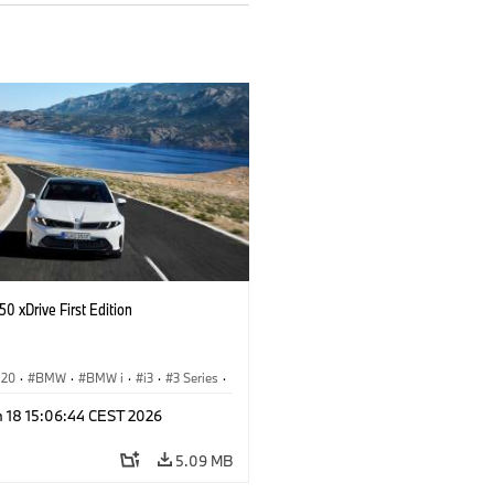
0 xDrive First Edition
G20
·
BMW
·
BMW i
·
i3
·
3 Series
·
n 18 15:06:44 CEST 2026
5.09 MB