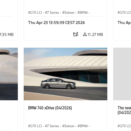
G70 LCI
·
7 Series
·
Saloon
·
BMW
·
G70 LC
M Cars
·
M760e
·
i7
·
BMW i
M Cars
Thu Apr 23 13:59:39 CEST 2026
Thu Ap
7.35 MB
11.27 MB
BMW 740 xDrive (04/2026)
The new
(04/202
G70 LCI
·
7 Series
·
Saloon
·
BMW
·
G70 LC