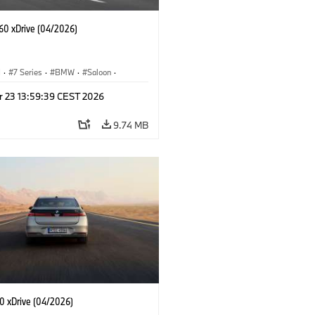
60 xDrive (04/2026)
I
·
7 Series
·
BMW
·
Saloon
·
·
i7
·
M Cars
·
M760xx
·
M760e
r 23 13:59:39 CEST 2026
9.74 MB
 xDrive (04/2026)