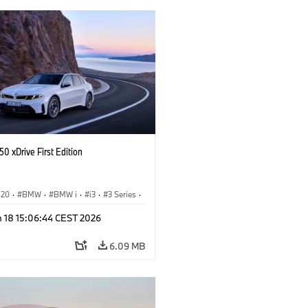
0 xDrive First Edition
G20
·
BMW
·
BMW i
·
i3
·
3 Series
·
n 18 15:06:44 CEST 2026
6.09 MB