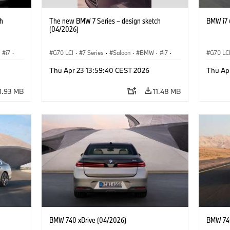
h
The new BMW 7 Series – design sketch
BMW i7 
(04/2026)
i7
·
G70 LCI
·
7 Series
·
Saloon
·
BMW
·
i7
·
G70 LC
BMW i
·
M Cars
·
M760xx
BMW i
Thu Apr 23 13:59:40 CEST 2026
Thu Ap
1.93 MB
11.48 MB
BMW 740 xDrive (04/2026)
BMW 740