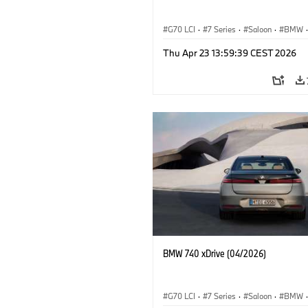
G70 LCI
·
7 Series
·
Saloon
·
BMW
·
M Cars
·
M760e
·
i7
·
BMW i
Thu Apr 23 13:59:39 CEST 2026
BMW 740 xDrive (04/2026)
G70 LCI
·
7 Series
·
Saloon
·
BMW
·