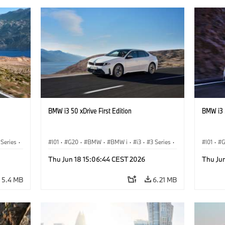
BMW i3 50 xDrive First Edition
BMW i3 5
 Series
·
I01
·
G20
·
BMW
·
BMW i
·
i3
·
3 Series
·
I01
·
Saloon
Saloon
Thu Jun 18 15:06:44 CEST 2026
Thu Ju
5.4 MB
6.21 MB