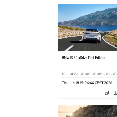
BMW i3 50 xDrive First Edition
I01
·
G20
·
BMW
·
BMW i
·
i3
·
3
Saloon
Thu Jun 18 15:06:44 CEST 2026