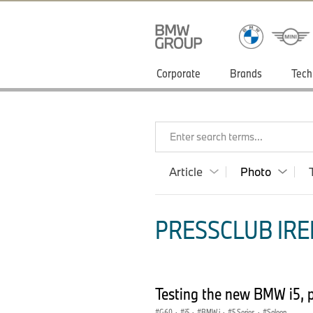
Corporate
Brands
Tech
Enter search terms...
Article
Photo
PRESSCLUB IRE
Testing the new BMW i5, p
G60
·
i5
·
BMW i
·
5 Series
·
Saloon