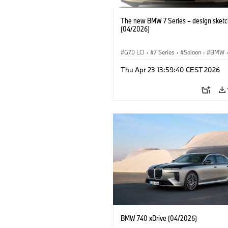
The new BMW 7 Series – design sketc
(04/2026)
G70 LCI
·
7 Series
·
Saloon
·
BMW
·
BMW i
·
M Cars
·
M760xx
Thu Apr 23 13:59:40 CEST 2026
BMW 740 xDrive (04/2026)