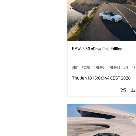
BMW i3 50 xDrive First Edition
I01
·
G20
·
BMW
·
BMW i
·
i3
·
3
Saloon
Thu Jun 18 15:06:44 CEST 2026