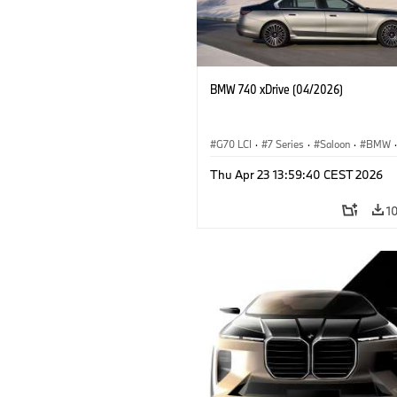
BMW 740 xDrive (04/2026)
G70 LCI
·
7 Series
·
Saloon
·
BMW
·
M Cars
·
M760e
·
i7
·
BMW i
Thu Apr 23 13:59:40 CEST 2026
1