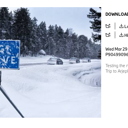
DOWNLOAD
L
H
Wed Mar 29 
P9049909
Testing the
Trip to Arjep