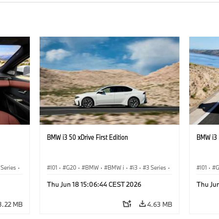
BMW i3 50 xDrive First Edition
BMW i3 5
 Series
·
I01
·
G20
·
BMW
·
BMW i
·
i3
·
3 Series
·
I01
·
Saloon
Saloon
Thu Jun 18 15:06:44 CEST 2026
Thu Ju
3.22 MB
4.63 MB