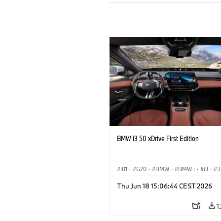
BMW i3 50 xDrive First Edition
I01
·
G20
·
BMW
·
BMW i
·
i3
·
3
Saloon
Thu Jun 18 15:06:44 CEST 2026
1