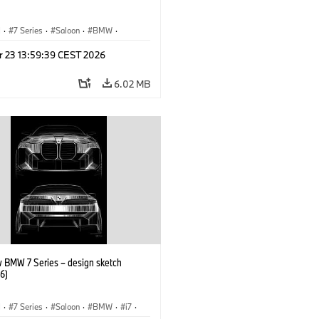
I
·
7 Series
·
Saloon
·
BMW
·
·
M760e
·
i7
·
BMW i
r 23 13:59:39 CEST 2026
6.02 MB
 BMW 7 Series – design sketch
6)
I
·
7 Series
·
Saloon
·
BMW
·
i7
·