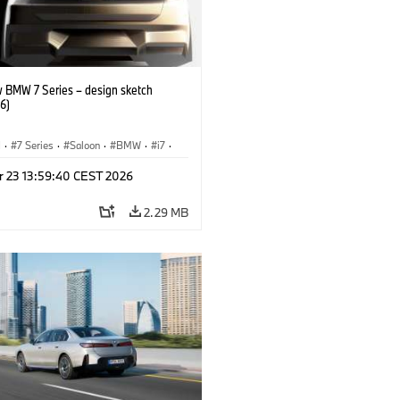
 BMW 7 Series – design sketch
6)
I
·
7 Series
·
Saloon
·
BMW
·
i7
·
·
M Cars
·
M760xx
r 23 13:59:40 CEST 2026
2.29 MB