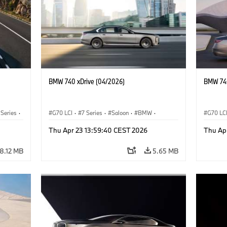
BMW 740 xDrive (04/2026)
BMW 740
 Series
·
G70 LCI
·
7 Series
·
Saloon
·
BMW
·
G70 LC
M Cars
·
M760e
·
i7
·
BMW i
M Cars
Thu Apr 23 13:59:40 CEST 2026
Thu Ap
8.12 MB
5.65 MB