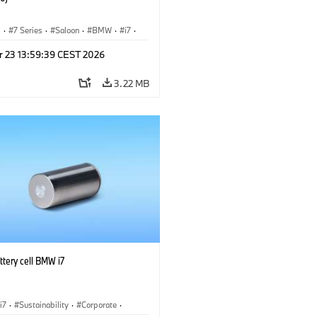
I
·
7 Series
·
Saloon
·
BMW
·
i7
·
·
M Cars
·
M760xx
r 23 13:59:39 CEST 2026
3.22 MB
tery cell BMW i7
i7
·
Sustainability
·
Corporate
·