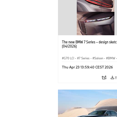
The new BMW 7 Series – design sketc
(04/2026)
G70 LCI
·
7 Series
·
Saloon
·
BMW
·
BMW i
·
M Cars
·
M760xx
Thu Apr 23 13:59:40 CEST 2026
1