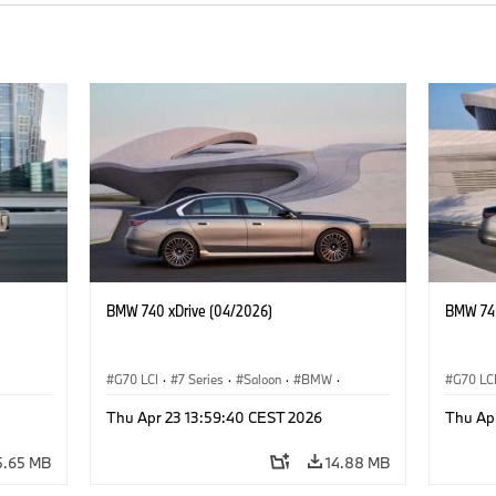
BMW 740 xDrive (04/2026)
BMW 740
G70 LCI
·
7 Series
·
Saloon
·
BMW
·
G70 LC
M Cars
·
M760e
·
i7
·
BMW i
M Cars
Thu Apr 23 13:59:40 CEST 2026
Thu Ap
5.65 MB
14.88 MB