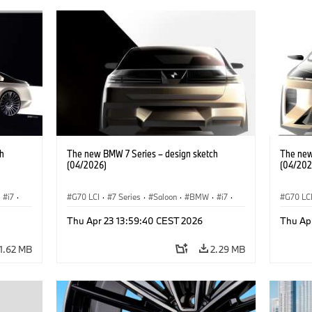
h
The new BMW 7 Series – design sketch
The new
(04/2026)
(04/202
i7
·
G70 LCI
·
7 Series
·
Saloon
·
BMW
·
i7
·
G70 LC
BMW i
·
M Cars
·
M760xx
BMW i
Thu Apr 23 13:59:40 CEST 2026
Thu Ap
1.62 MB
2.29 MB