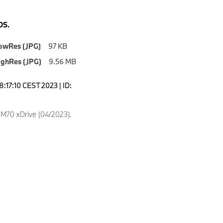
S.
owRes (JPG)
97 KB
ighRes (JPG)
9.56 MB
8:17:10 CEST 2023 | ID:
9
M70 xDrive (04/2023).