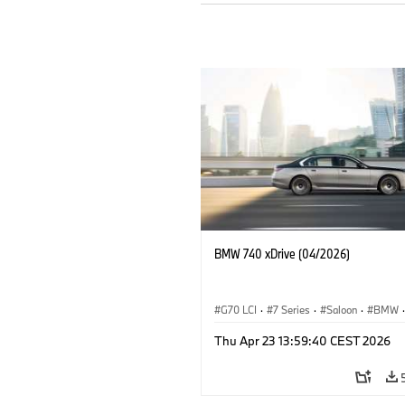
BMW 740 xDrive (04/2026)
G70 LCI
·
7 Series
·
Saloon
·
BMW
·
M Cars
·
M760e
·
i7
·
BMW i
Thu Apr 23 13:59:40 CEST 2026