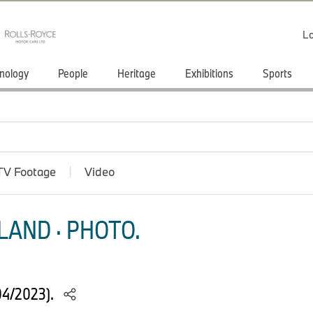
Lo
nology
People
Heritage
Exhibitions
Sports
TV Footage
Video
LAND · PHOTO.
04/2023).