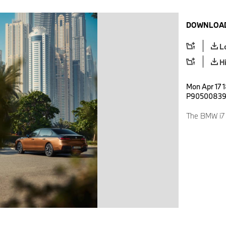
DOWNLOAD
L
H
Mon Apr 17 1
P9050083
The BMW i7 