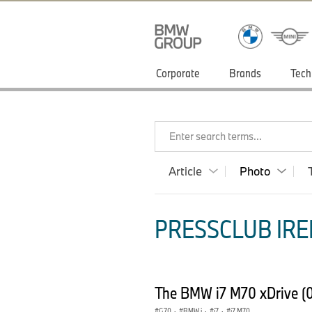
Corporate
Brands
Tech
Enter search terms...
Article
Photo
PRESSCLUB IRE
The BMW i7 M70 xDrive (
G70
·
BMW i
·
i7
·
i7 M70