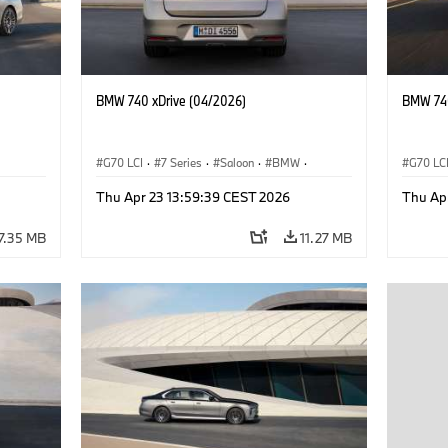
BMW 740 xDrive (04/2026)
BMW 740
G70 LCI
·
7 Series
·
Saloon
·
BMW
·
G70 LC
M Cars
·
M760e
·
i7
·
BMW i
M Cars
Thu Apr 23 13:59:39 CEST 2026
Thu Ap
7.35 MB
11.27 MB