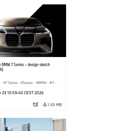
 BMW 7 Series – design sketch
6)
I
·
7 Series
·
Saloon
·
BMW
·
i7
·
·
M Cars
·
M760xx
r 23 13:59:40 CEST 2026
1.93 MB