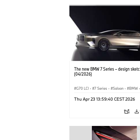
The new BMW 7 Series – design sketc
(04/2026)
G70 LCI
·
7 Series
·
Saloon
·
BMW
·
BMW i
·
M Cars
·
M760xx
Thu Apr 23 13:59:40 CEST 2026