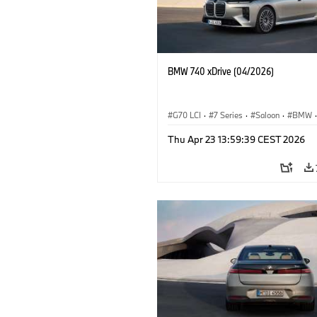
BMW 740 xDrive (04/2026)
G70 LCI
·
7 Series
·
Saloon
·
BMW
·
M Cars
·
M760e
·
i7
·
BMW i
Thu Apr 23 13:59:39 CEST 2026