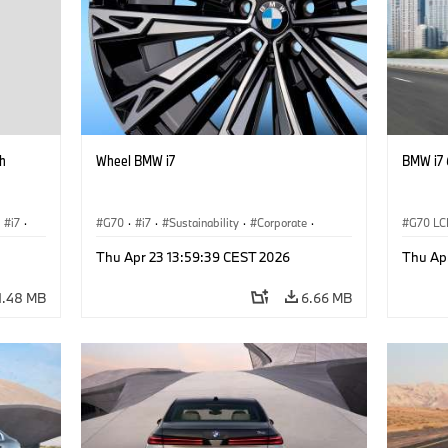
h
Wheel BMW i7
BMW i7 
i7
·
G70
·
i7
·
Sustainability
·
Corporate
·
G70 LC
Responsibility
·
CO2 Emissions
BMW i
Thu Apr 23 13:59:39 CEST 2026
Thu Ap
1.48 MB
6.66 MB