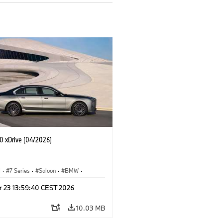
 xDrive (04/2026)
I
·
7 Series
·
Saloon
·
BMW
·
·
M760e
·
i7
·
BMW i
r 23 13:59:40 CEST 2026
10.03 MB