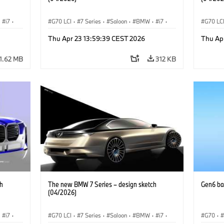
i7
·
G70 LCI
·
7 Series
·
Saloon
·
BMW
·
i7
·
G70 LC
BMW i
·
M Cars
·
M760xx
BMW i
Thu Apr 23 13:59:39 CEST 2026
Thu Ap
1.62 MB
312 KB
h
The new BMW 7 Series – design sketch
Gen6 bat
(04/2026)
i7
·
G70 LCI
·
7 Series
·
Saloon
·
BMW
·
i7
·
G70
·