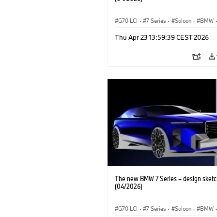
G70 LCI
·
7 Series
·
Saloon
·
BMW
·
BMW i
·
M Cars
·
M760xx
Thu Apr 23 13:59:39 CEST 2026
The new BMW 7 Series – design sketc
(04/2026)
G70 LCI
·
7 Series
·
Saloon
·
BMW
·