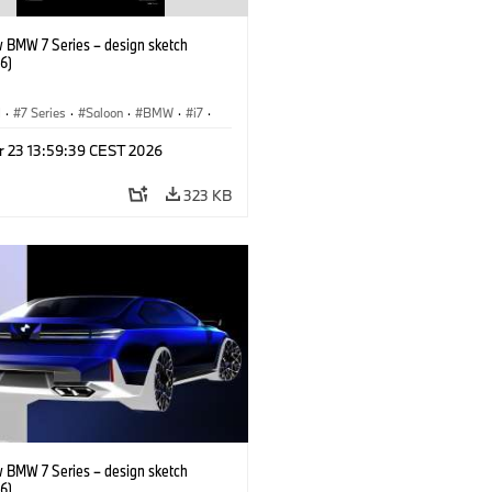
 BMW 7 Series – design sketch
6)
I
·
7 Series
·
Saloon
·
BMW
·
i7
·
·
M Cars
·
M760xx
r 23 13:59:39 CEST 2026
323 KB
 BMW 7 Series – design sketch
6)