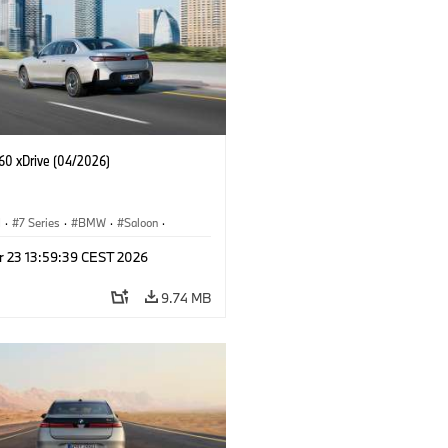
60 xDrive (04/2026)
I
·
7 Series
·
BMW
·
Saloon
·
·
i7
·
M Cars
·
M760xx
·
M760e
r 23 13:59:39 CEST 2026
9.74 MB