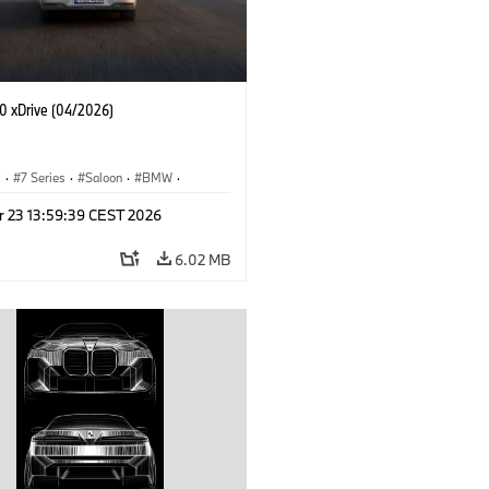
 xDrive (04/2026)
I
·
7 Series
·
Saloon
·
BMW
·
·
M760e
·
i7
·
BMW i
r 23 13:59:39 CEST 2026
6.02 MB