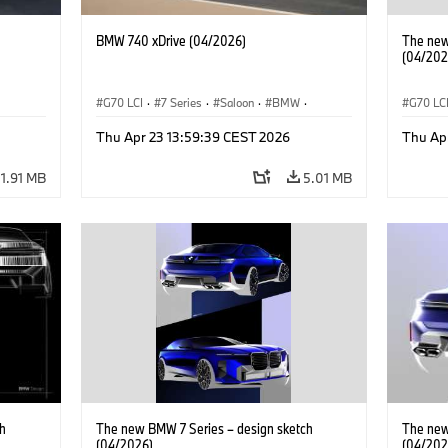
BMW 740 xDrive (04/2026)
The new
(04/202
G70 LCI
·
7 Series
·
Saloon
·
BMW
·
G70 LC
M Cars
·
M760e
·
i7
·
BMW i
BMW i
Thu Apr 23 13:59:39 CEST 2026
Thu Ap
11.91 MB
5.01 MB
h
The new BMW 7 Series – design sketch
The new
(04/2026)
(04/202