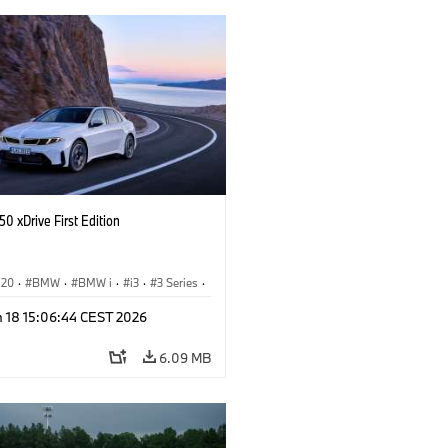
0 xDrive First Edition
G20
·
BMW
·
BMW i
·
i3
·
3 Series
·
n 18 15:06:44 CEST 2026
6.09 MB