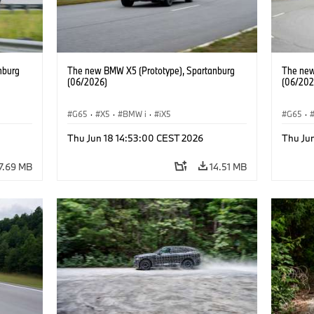
nburg
The new BMW X5 (Prototype), Spartanburg
The new
(06/2026)
(06/202
G65
·
X5
·
BMW i
·
iX5
G65
·
Thu Jun 18 14:53:00 CEST 2026
Thu Ju
7.69 MB
14.51 MB