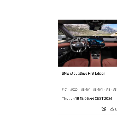
BMW i3 50 xDrive First Edition
I01
·
G20
·
BMW
·
BMW i
·
i3
·
3
Saloon
Thu Jun 18 15:06:44 CEST 2026
1