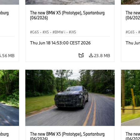
nburg
The new BMW X5 (Prototype), Spartanburg
The new
(06/2026)
(06/202
G65
·
X5
·
BMW i
·
iX5
G65
·
Thu Jun 18 14:53:00 CEST 2026
Thu Ju
6.56 MB
23.8 MB
nburg
The new BMW X5 (Prototype), Spartanburg
The new
(06/2026)
(06/202