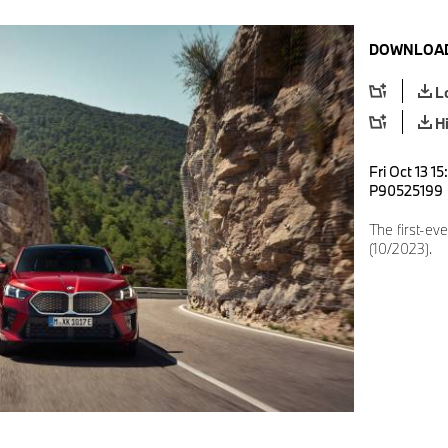
DOWNLOAD
L
H
Fri Oct 13 1
P90525199
The first-ev
(10/2023).