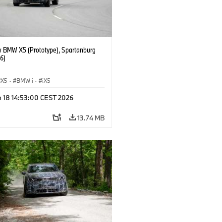
 BMW X5 (Prototype), Spartanburg
6)
X5
·
BMW i
·
iX5
n 18 14:53:00 CEST 2026
13.74 MB