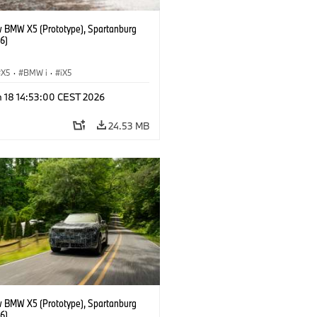
 BMW X5 (Prototype), Spartanburg
6)
X5
·
BMW i
·
iX5
n 18 14:53:00 CEST 2026
24.53 MB
 BMW X5 (Prototype), Spartanburg
6)