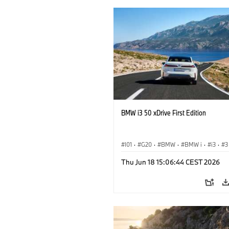
BMW i3 50 xDrive First Edition
I01
·
G20
·
BMW
·
BMW i
·
i3
·
3
Saloon
Thu Jun 18 15:06:44 CEST 2026