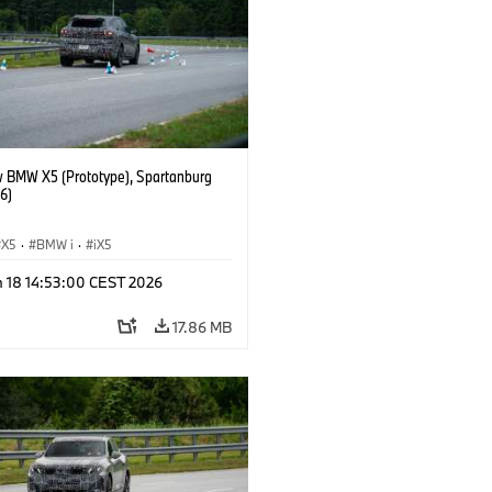
 BMW X5 (Prototype), Spartanburg
6)
X5
·
BMW i
·
iX5
n 18 14:53:00 CEST 2026
17.86 MB