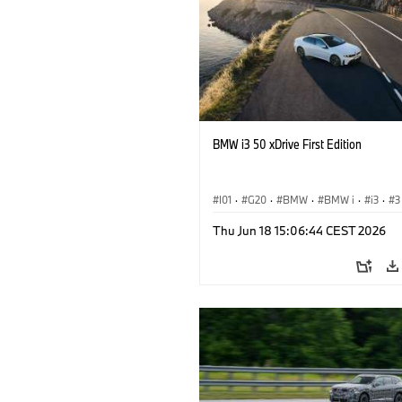
BMW i3 50 xDrive First Edition
I01
·
G20
·
BMW
·
BMW i
·
i3
·
3
Saloon
Thu Jun 18 15:06:44 CEST 2026