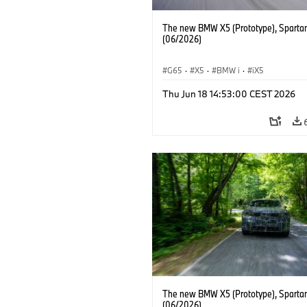
The new BMW X5 (Prototype), Sparta
(06/2026)
G65
·
X5
·
BMW i
·
iX5
Thu Jun 18 14:53:00 CEST 2026
The new BMW X5 (Prototype), Sparta
(06/2026)