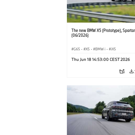
The new BMW X5 (Prototype), Sparta
(06/2026)
G65
·
X5
·
BMW i
·
iX5
Thu Jun 18 14:53:00 CEST 2026