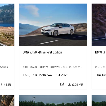
BMW i3 50 xDrive First Edition
BMW i3 5
 Series
·
I01
·
G20
·
BMW
·
BMW i
·
i3
·
3 Series
·
I01
·
Saloon
Saloon
Thu Jun 18 15:06:44 CEST 2026
Thu Ju
5.4 MB
6.21 MB