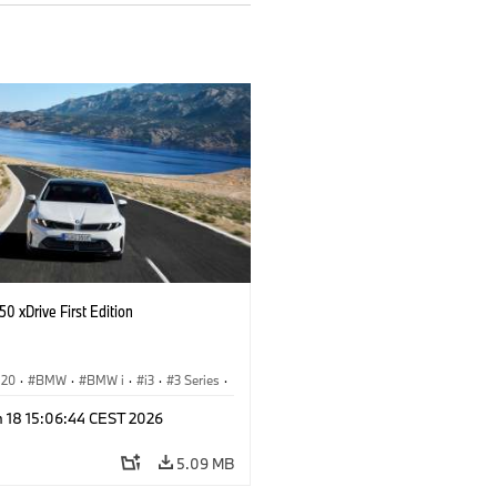
0 xDrive First Edition
G20
·
BMW
·
BMW i
·
i3
·
3 Series
·
n 18 15:06:44 CEST 2026
5.09 MB