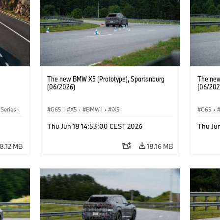
The new BMW X5 (Prototype), Spartanburg
The new
(06/2026)
(06/202
 Series
·
G65
·
X5
·
BMW i
·
iX5
G65
·
Thu Jun 18 14:53:00 CEST 2026
Thu Ju
8.12 MB
18.16 MB