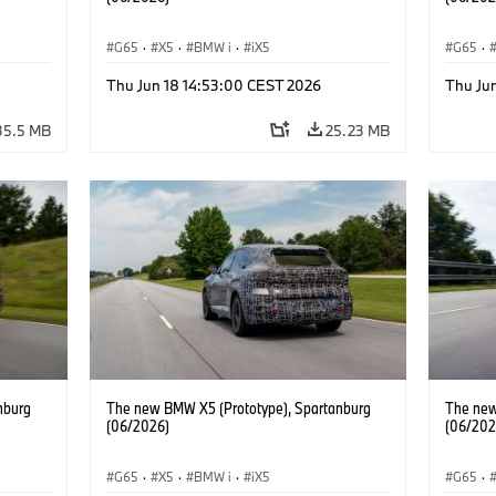
G65
·
X5
·
BMW i
·
iX5
G65
·
Thu Jun 18 14:53:00 CEST 2026
Thu Ju
35.5 MB
25.23 MB
nburg
The new BMW X5 (Prototype), Spartanburg
The new
(06/2026)
(06/202
G65
·
X5
·
BMW i
·
iX5
G65
·