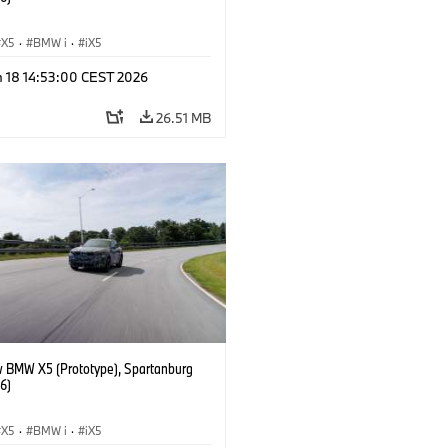
X5
·
BMW i
·
iX5
n 18 14:53:00 CEST 2026
26.51 MB
 BMW X5 (Prototype), Spartanburg
6)
X5
·
BMW i
·
iX5