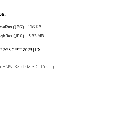
S.
owRes (JPG)
106 KB
ighRes (JPG)
5.33 MB
5:22:35 CEST 2023 | ID:
er BMW iX2 xDrive30 - Driving