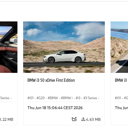
BMW i3 50 xDrive First Edition
BMW i3 5
 Series
·
I01
·
G20
·
BMW
·
BMW i
·
i3
·
3 Series
·
I01
·
Saloon
Saloon
Thu Jun 18 15:06:44 CEST 2026
Thu Ju
3.22 MB
4.63 MB