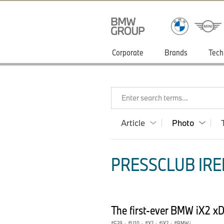
Corporate
Brands
Tech
Enter search terms...
Article
Photo
PRESSCLUB IRE
The first-ever BMW iX2 xD
F39
·
U10
·
X2
·
iX2
·
BMW i