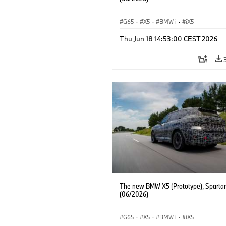
G65
·
X5
·
BMW i
·
iX5
Thu Jun 18 14:53:00 CEST 2026
The new BMW X5 (Prototype), Sparta
(06/2026)
G65
·
X5
·
BMW i
·
iX5