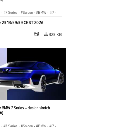
I
·
7 Series
·
Saloon
·
BMW
·
i7
·
·
M Cars
·
M760xx
r 23 13:59:39 CEST 2026
323 KB
 BMW 7 Series – design sketch
6)
I
·
7 Series
·
Saloon
·
BMW
·
i7
·