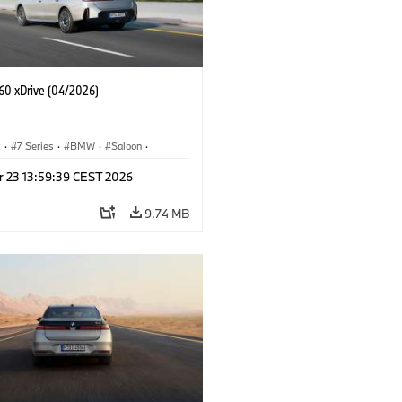
60 xDrive (04/2026)
I
·
7 Series
·
BMW
·
Saloon
·
·
i7
·
M Cars
·
M760xx
·
M760e
r 23 13:59:39 CEST 2026
9.74 MB