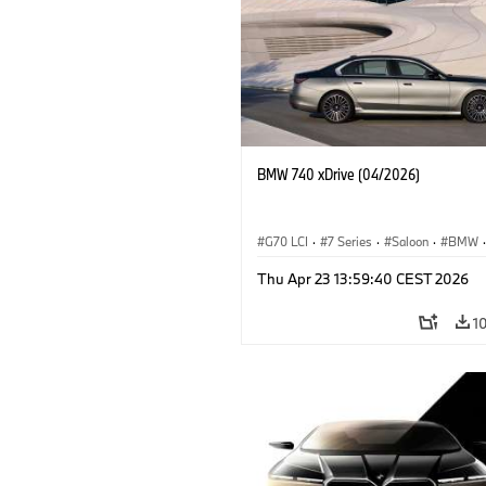
BMW 740 xDrive (04/2026)
G70 LCI
·
7 Series
·
Saloon
·
BMW
·
M Cars
·
M760e
·
i7
·
BMW i
Thu Apr 23 13:59:40 CEST 2026
1