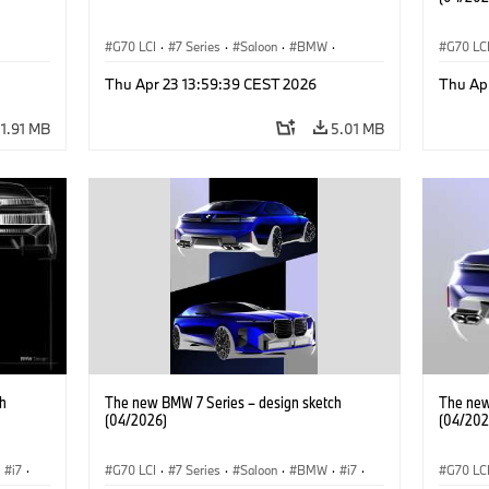
G70 LCI
·
7 Series
·
Saloon
·
BMW
·
G70 LC
M Cars
·
M760e
·
i7
·
BMW i
BMW i
Thu Apr 23 13:59:39 CEST 2026
Thu Ap
11.91 MB
5.01 MB
h
The new BMW 7 Series – design sketch
The new
(04/2026)
(04/202
i7
·
G70 LCI
·
7 Series
·
Saloon
·
BMW
·
i7
·
G70 LC