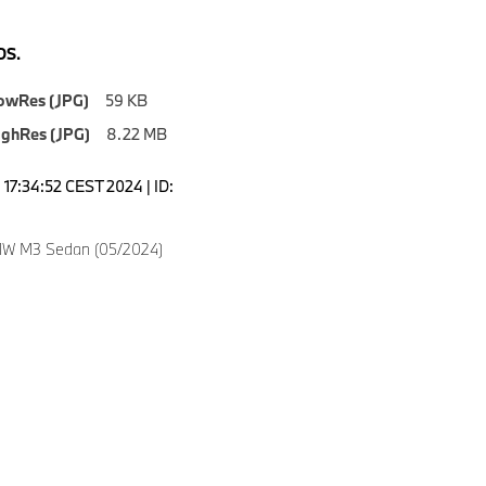
S.
owRes (JPG)
59 KB
ighRes (JPG)
8.22 MB
17:34:52 CEST 2024 | ID:
W M3 Sedan (05/2024)