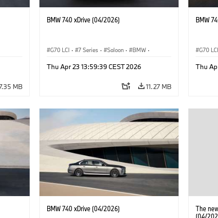
BMW 740 xDrive (04/2026)
BMW 740
G70 LCI
·
7 Series
·
Saloon
·
BMW
·
G70 LC
M Cars
·
M760e
·
i7
·
BMW i
M Cars
Thu Apr 23 13:59:39 CEST 2026
Thu Ap
7.35 MB
11.27 MB
BMW 740 xDrive (04/2026)
The new
(04/202