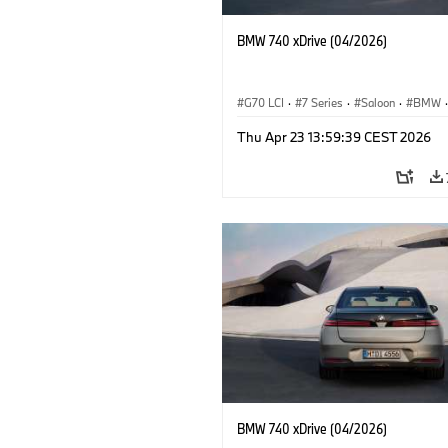
BMW 740 xDrive (04/2026)
G70 LCI
·
7 Series
·
Saloon
·
BMW
·
M Cars
·
M760e
·
i7
·
BMW i
Thu Apr 23 13:59:39 CEST 2026
BMW 740 xDrive (04/2026)