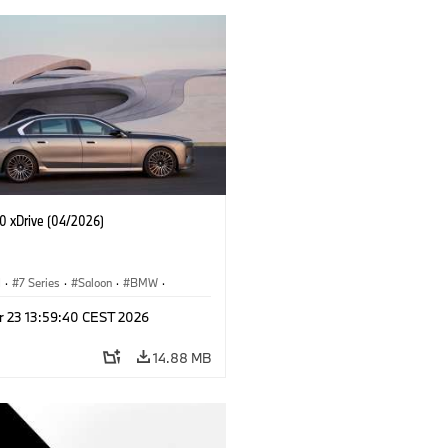
 xDrive (04/2026)
I
·
7 Series
·
Saloon
·
BMW
·
·
M760e
·
i7
·
BMW i
r 23 13:59:40 CEST 2026
14.88 MB