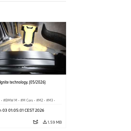
gnite technology. (05/2026)
S
·
BMW M
·
M Cars
·
M2
·
M3
·
n 03 01:05:01 CEST 2026
1.59 MB