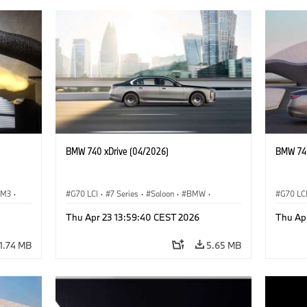
BMW 740 xDrive (04/2026)
BMW 740
M3
·
G70 LCI
·
7 Series
·
Saloon
·
BMW
·
G70 LC
M Cars
·
M760e
·
i7
·
BMW i
M Cars
Thu Apr 23 13:59:40 CEST 2026
Thu Ap
1.74 MB
5.65 MB