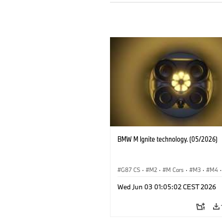
BMW M Ignite technology. (05/2026)
G87 CS
·
M2
·
M Cars
·
M3
·
M4
·
BMW M
Wed Jun 03 01:05:02 CEST 2026