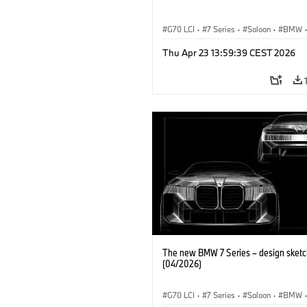
G70 LCI
·
7 Series
·
Saloon
·
BMW
·
M Cars
·
M760e
·
i7
·
BMW i
Thu Apr 23 13:59:39 CEST 2026
The new BMW 7 Series – design sketc
(04/2026)
G70 LCI
·
7 Series
·
Saloon
·
BMW
·