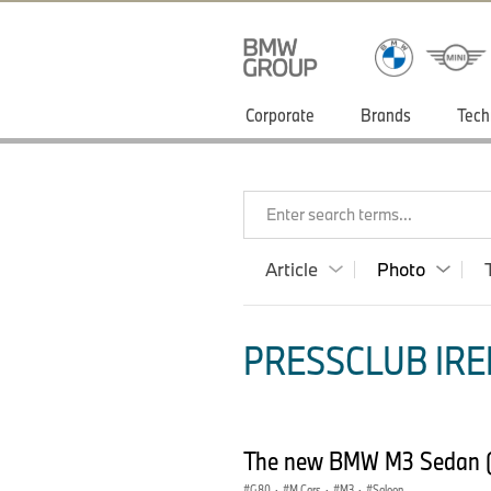
Corporate
Brands
Tech
Enter search terms...
Article
Photo
PRESSCLUB IRE
The new BMW M3 Sedan 
G80
·
M Cars
·
M3
·
Saloon