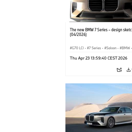
The new BMW 7 Series – design sketc
(04/2026)
G70 LCI
·
7 Series
·
Saloon
·
BMW
·
BMW i
·
M Cars
·
M760xx
Thu Apr 23 13:59:40 CEST 2026