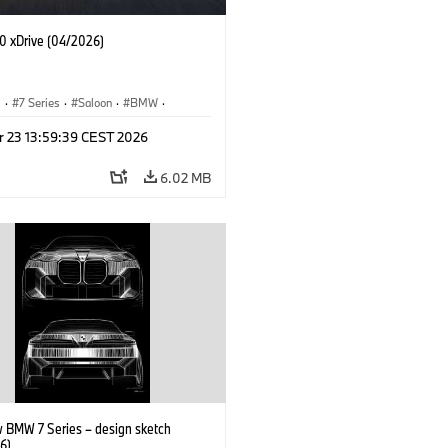
 xDrive (04/2026)
I
·
7 Series
·
Saloon
·
BMW
·
·
M760e
·
i7
·
BMW i
r 23 13:59:39 CEST 2026
6.02 MB
 BMW 7 Series – design sketch
6)