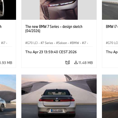
h
The new BMW 7 Series – design sketch
BMW i7 
(04/2026)
i7
·
G70 LCI
·
7 Series
·
Saloon
·
BMW
·
i7
·
G70 LC
BMW i
·
M Cars
·
M760xx
BMW i
Thu Apr 23 13:59:40 CEST 2026
Thu Ap
1.93 MB
11.48 MB