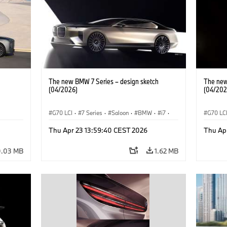
The new BMW 7 Series – design sketch
The new
(04/2026)
(04/202
G70 LCI
·
7 Series
·
Saloon
·
BMW
·
i7
·
G70 LC
BMW i
·
M Cars
·
M760xx
BMW i
Thu Apr 23 13:59:40 CEST 2026
Thu Ap
0.03 MB
1.62 MB