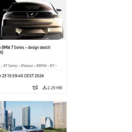
 BMW 7 Series – design sketch
6)
I
·
7 Series
·
Saloon
·
BMW
·
i7
·
·
M Cars
·
M760xx
r 23 13:59:40 CEST 2026
2.29 MB