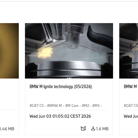
BMW M Ignite technology. (05/2026)
BMW M I
G87 CS
·
BMW M
·
M Cars
·
M2
·
M3
·
G87 C
M4
M4
Wed Jun 03 01:05:02 CEST 2026
Wed Ju
1.46 MB
1.6 MB