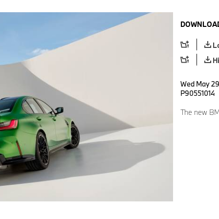
DOWNLOAD
L
H
Wed May 29 
P90551014
The new BM