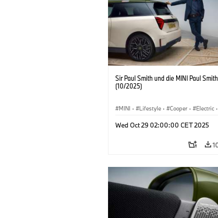
Sir Paul Smith und die MINI Paul Smith
(10/2025)
MINI
·
Lifestyle
·
Cooper
·
Electric
·
Special Vehicles
·
3 Door
Wed Oct 29 02:00:00 CET 2025
1