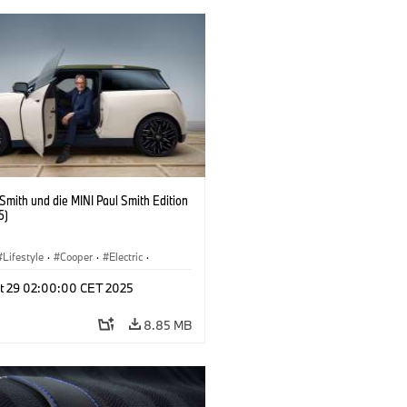
 Smith und die MINI Paul Smith Edition
5)
Lifestyle
·
Cooper
·
Electric
·
 Vehicles
·
3 Door
t 29 02:00:00 CET 2025
8.85 MB