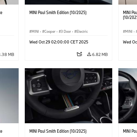
te
MINI Paul Smith Edition (10/2025)
MINI Pau
(10/202
MINI
·
Cooper
·
3 Door
·
Electric
MINI
·
Wed Oct 29 02:00:00 CET 2025
Wed Oc
8.38 MB
6.82 MB
te
MINI Paul Smith Edition (10/2025)
MINI Pau