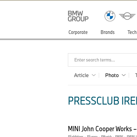
Corporate
Brands
Tech
Enter search terms...
Article
Photo
PRESSCLUB IRE
MINI John Cooper Works 
Exhibitions
·
Europe
·
Munich
·
MINI
·
MINI J