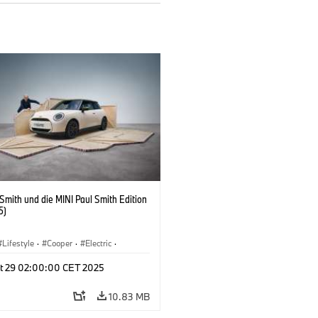
 Smith und die MINI Paul Smith Edition
5)
Lifestyle
·
Cooper
·
Electric
·
 Vehicles
·
3 Door
t 29 02:00:00 CET 2025
10.83 MB