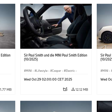
 Edition
Sir Paul Smith und die MINI Paul Smith Edition
Sir Paul
(10/2025)
(10/202
MINI
·
Lifestyle
·
Cooper
·
Electric
·
MINI
·
Special Vehicles
·
3 Door
Special
Wed Oct 29 02:00:00 CET 2025
Wed Oc
11.77 MB
12.12 MB