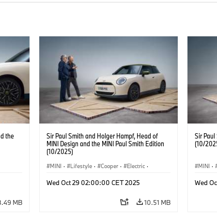
d the
Sir Paul Smith and Holger Hampf, Head of
Sir Paul
MINI Design and the MINI Paul Smith Edition
(10/202
(10/2025)
MINI
·
Lifestyle
·
Cooper
·
Electric
·
MINI
·
Special Vehicles
·
3 Door
Special
Wed Oct 29 02:00:00 CET 2025
Wed Oc
8.49 MB
10.51 MB