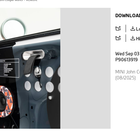
DOWNLOAD
L
H
Wed Sep 03 
P90613919
MINI John C
(08/2025)