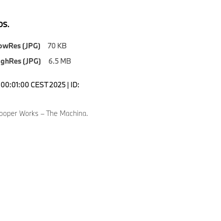
S.
owRes (JPG)
70 KB
ighRes (JPG)
6.5 MB
00:01:00 CEST 2025 | ID:
ooper Works – The Machina.