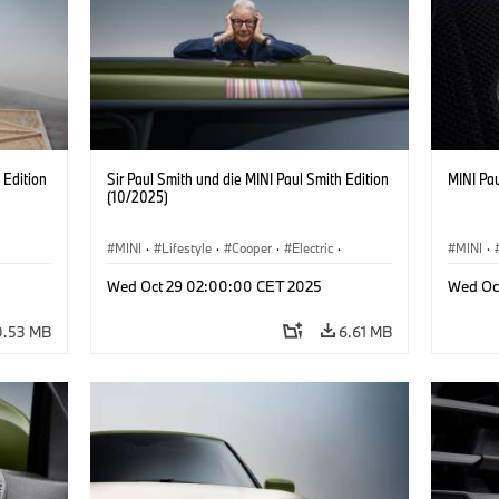
 Edition
Sir Paul Smith und die MINI Paul Smith Edition
MINI Pau
(10/2025)
MINI
·
Lifestyle
·
Cooper
·
Electric
·
MINI
·
Special Vehicles
·
3 Door
Wed Oct 29 02:00:00 CET 2025
Wed Oc
0.53 MB
6.61 MB