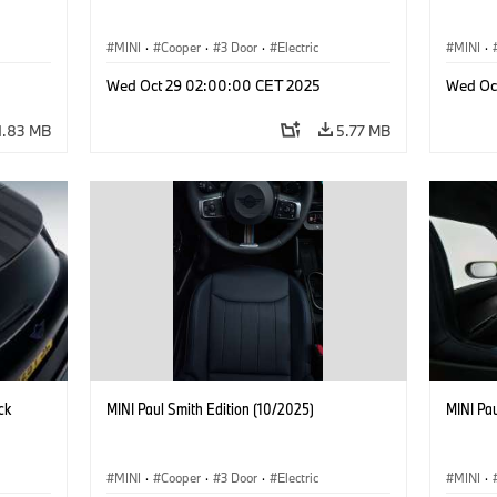
MINI
·
Cooper
·
3 Door
·
Electric
MINI
·
Wed Oct 29 02:00:00 CET 2025
Wed Oc
1.83 MB
5.77 MB
ck
MINI Paul Smith Edition (10/2025)
MINI Pau
MINI
·
Cooper
·
3 Door
·
Electric
MINI
·