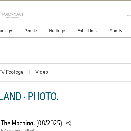
Lo
nology
People
Heritage
Exhibitions
Sports
TV Footage
Video
LAND · PHOTO.
– The Machina. (08/2025)
ohn Cooper Works
·
Electric