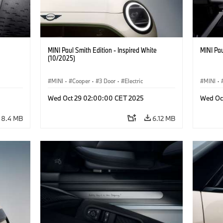
MINI Paul Smith Edition - Inspired White
MINI Pau
(10/2025)
MINI
·
Cooper
·
3 Door
·
Electric
MINI
·
Wed Oct 29 02:00:00 CET 2025
Wed Oc
8.4 MB
6.12 MB