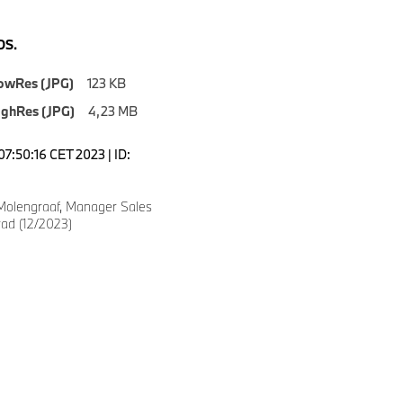
S.
owRes (JPG)
123 KB
ighRes (JPG)
4,23 MB
07:50:16 CET 2023 | ID:
Molengraaf, Manager Sales
ad (12/2023)