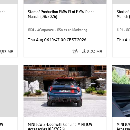
ant
Start of Production BMW i3 at BMW Plant
Start o
Munich (08/2026)
Munich 
·
I01
·
Corporate
·
Sales en Marketing
·
I01
·
C
Fabrieken
·
Locaties
·
i3
·
BMW i
Fabrie
Thu Aug 06 10:47:00 CEST 2026
Thu Au
7,53 MB
8,24 MB
CW
MINI JCW 3-Door with Genuine MINI JCW
MINI JC
Accessories (08/2026)
Accesso