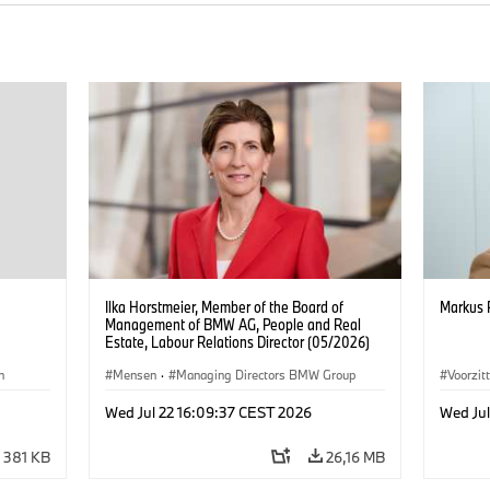
Ilka Horstmeier, Member of the Board of
Markus 
Management of BMW AG, People and Real
Estate, Labour Relations Director (05/2026)
n
Mensen
·
Managing Directors BMW Group
Voorzit
Mense
Wed Jul 22 16:09:37 CEST 2026
Wed Ju
381 KB
26,16 MB