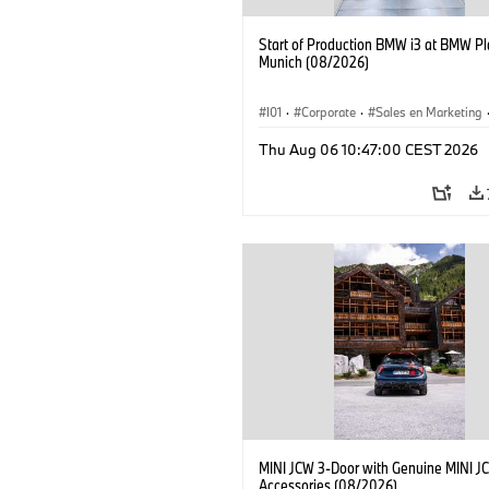
Start of Production BMW i3 at BMW Pl
Munich (08/2026)
I01
·
Corporate
·
Sales en Marketing
Fabrieken
·
Locaties
·
i3
·
BMW i
Thu Aug 06 10:47:00 CEST 2026
MINI JCW 3-Door with Genuine MINI J
Accessories (08/2026)