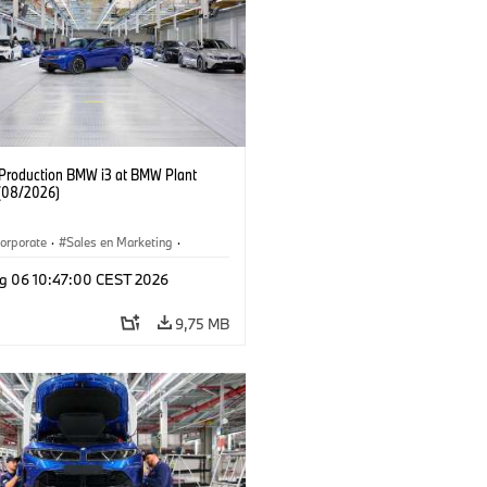
f Production BMW i3 at BMW Plant
(08/2026)
orporate
·
Sales en Marketing
·
ken
·
Locaties
·
i3
·
BMW i
g 06 10:47:00 CEST 2026
9,75 MB