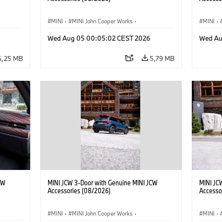
MINI
·
MINI John Cooper Works
·
MINI
·
res
John Cooper Works
·
Opties, Accessoires
John C
Wed Aug 05 00:05:02 CEST 2026
Wed Au
4,25 MB
5,79 MB
CW
MINI JCW 3-Door with Genuine MINI JCW
MINI JC
Accessories (08/2026)
Accesso
MINI
·
MINI John Cooper Works
·
MINI
·