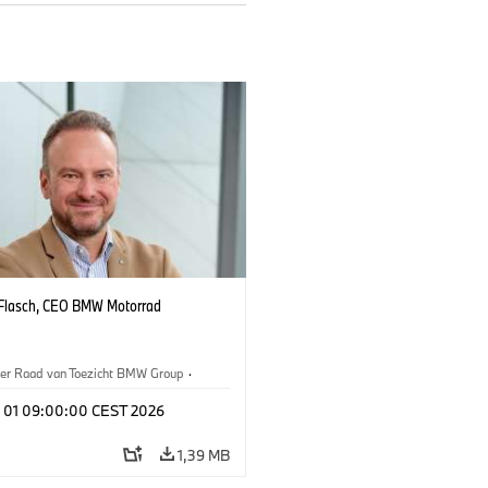
Flasch, CEO BMW Motorrad
ter Raad van Toezicht BMW Group
·
n
l 01 09:00:00 CEST 2026
1,39 MB