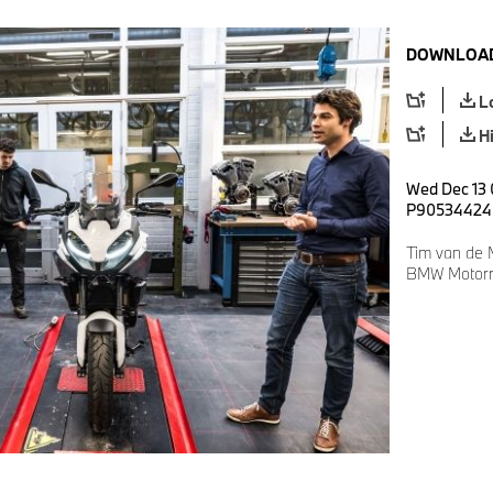
DOWNLOAD
L
H
Wed Dec 13 
P90534424
Tim van de 
BMW Motorr