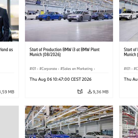
land as
Start of Production BMW i3 at BMW Plant
Start o
Munich (08/2026)
Munich 
I01
·
Corporate
·
Sales en Marketing
·
I01
·
C
Fabrieken
·
Locaties
·
i3
·
BMW i
Fabrie
Thu Aug 06 10:47:00 CEST 2026
Thu Au
3,59 MB
9,36 MB