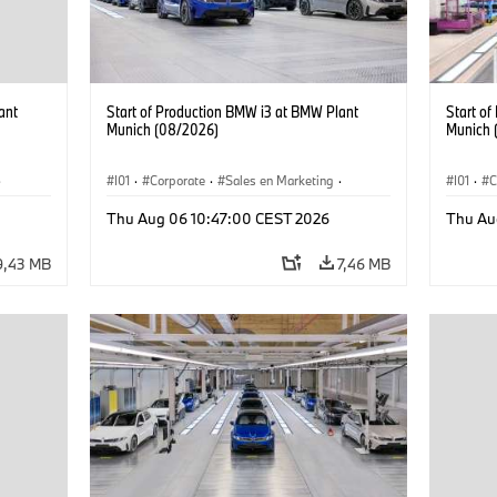
ant
Start of Production BMW i3 at BMW Plant
Start o
Munich (08/2026)
Munich 
·
I01
·
Corporate
·
Sales en Marketing
·
I01
·
C
Fabrieken
·
Locaties
·
i3
·
BMW i
Fabrie
Thu Aug 06 10:47:00 CEST 2026
Thu Au
9,43 MB
7,46 MB