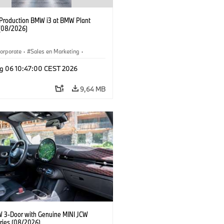
f Production BMW i3 at BMW Plant
(08/2026)
orporate
·
Sales en Marketing
·
ken
·
Locaties
·
i3
·
BMW i
g 06 10:47:00 CEST 2026
9,64 MB
W 3-Door with Genuine MINI JCW
ries (08/2026)