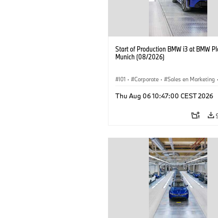
Start of Production BMW i3 at BMW Pl
Munich (08/2026)
I01
·
Corporate
·
Sales en Marketing
Fabrieken
·
Locaties
·
i3
·
BMW i
Thu Aug 06 10:47:00 CEST 2026