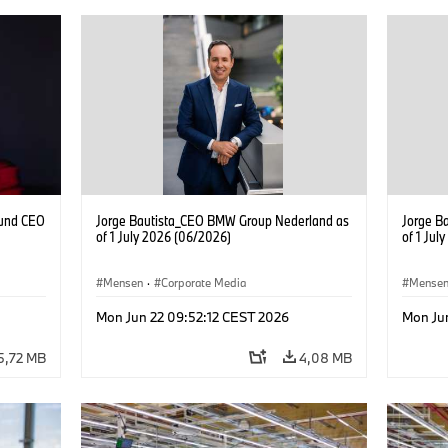
 und CEO
Jorge Bautista_CEO BMW Group Nederland as
Jorge B
of 1 July 2026 (06/2026)
of 1 Jul
Mensen
·
Corporate Media
Mense
Mon Jun 22 09:52:12 CEST 2026
Mon Ju
5,72 MB
4,08 MB