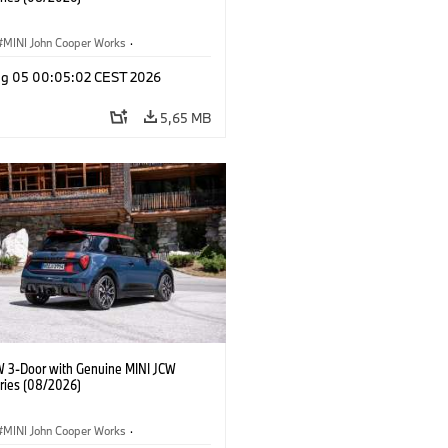
MINI John Cooper Works
·
ooper Works
·
Opties, Accessoires
g 05 00:05:02 CEST 2026
5,65 MB
W 3-Door with Genuine MINI JCW
ries (08/2026)
MINI John Cooper Works
·