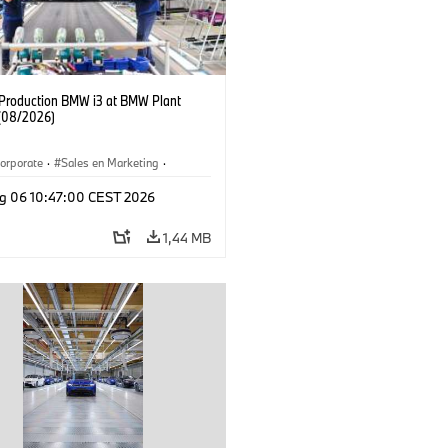
f Production BMW i3 at BMW Plant
(08/2026)
orporate
·
Sales en Marketing
·
ken
·
Locaties
·
i3
·
BMW i
g 06 10:47:00 CEST 2026
1,44 MB