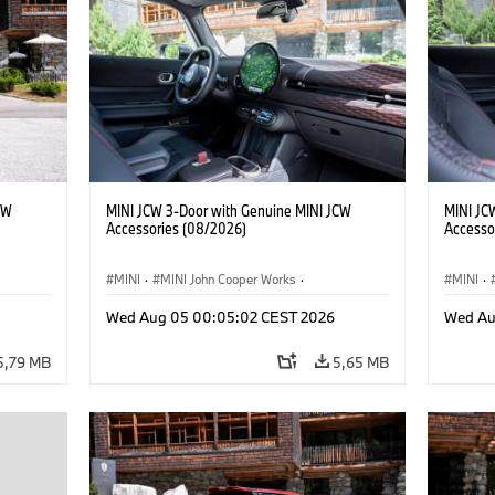
CW
MINI JCW 3-Door with Genuine MINI JCW
MINI JC
Accessories (08/2026)
Accesso
MINI
·
MINI John Cooper Works
·
MINI
·
res
John Cooper Works
·
Opties, Accessoires
John C
Wed Aug 05 00:05:02 CEST 2026
Wed Au
5,79 MB
5,65 MB