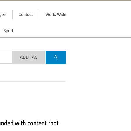
ggen
Contact
World Wide
Sport
ADD TAG
anded with content that