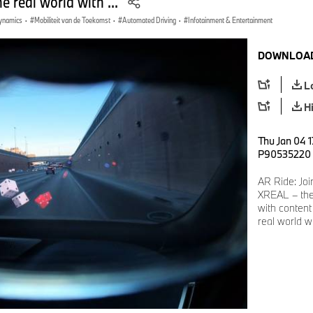
he real world with ...
Dynamics
·
Mobiliteit van de Toekomst
·
Automated Driving
·
Infotainment & Entertainment
DOWNLOAD
L
H
Thu Jan 04 1
P90535220
AR Ride: Jo
XREAL – the
with content 
real world w