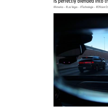
is perfectly blended into t
America
·
Las Vegas
·
Technologie
·
Efficient 