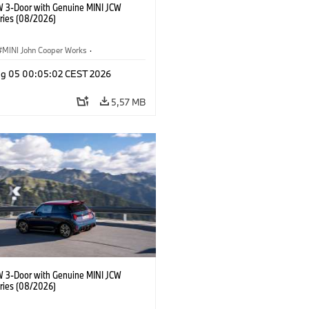
W 3-Door with Genuine MINI JCW
ries (08/2026)
MINI John Cooper Works
·
ooper Works
·
Opties, Accessoires
g 05 00:05:02 CEST 2026
5,57 MB
W 3-Door with Genuine MINI JCW
ries (08/2026)