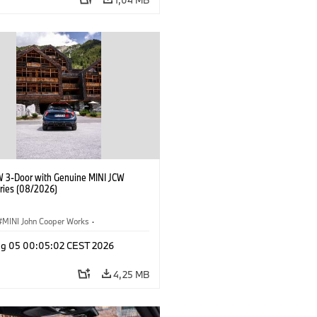
W 3-Door with Genuine MINI JCW
ries (08/2026)
MINI John Cooper Works
·
ooper Works
·
Opties, Accessoires
g 05 00:05:02 CEST 2026
4,25 MB