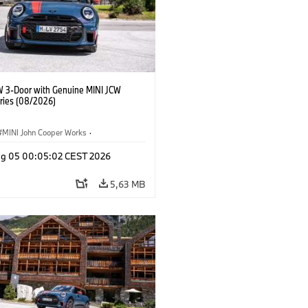
W 3-Door with Genuine MINI JCW
ries (08/2026)
MINI John Cooper Works
·
ooper Works
·
Opties, Accessoires
g 05 00:05:02 CEST 2026
5,63 MB