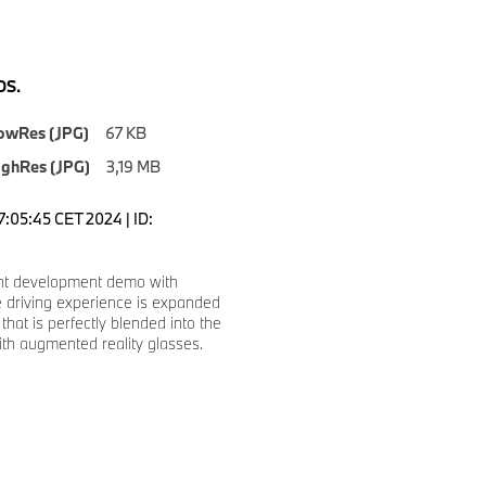
S.
owRes (JPG)
67 KB
ighRes (JPG)
3,19 MB
7:05:45 CET 2024 | ID:
int development demo with
 driving experience is expanded
that is perfectly blended into the
ith augmented reality glasses.