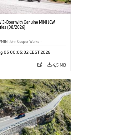
W 3-Door with Genuine MINI JCW
ries (08/2026)
MINI John Cooper Works
·
ooper Works
·
Opties, Accessoires
g 05 00:05:02 CEST 2026
4,5 MB