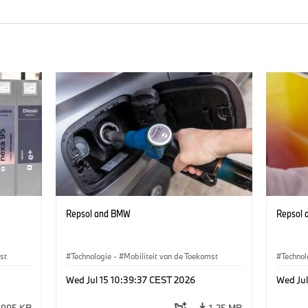
Repsol and BMW
Repsol
st
Technologie
·
Mobiliteit van de Toekomst
Technol
Wed Jul 15 10:39:37 CEST 2026
Wed Jul
995 KB
1,25 MB