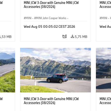
CW
MINI JCW 3-Door with Genuine MINI JCW
MINI JC
Accessories (08/2026)
Accesso
MINI
·
MINI John Cooper Works
·
MINI
·
res
John Cooper Works
·
Opties, Accessoires
John C
Wed Aug 05 00:05:02 CEST 2026
Wed Au
4,53 MB
5,75 MB
CW
MINI JCW 3-Door with Genuine MINI JCW
MINI JC
Accessories (08/2026)
Accesso