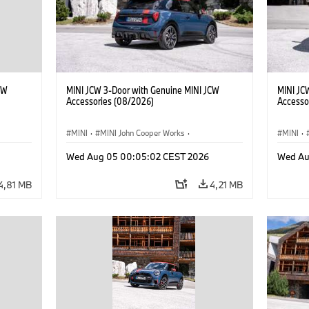
CW
MINI JCW 3-Door with Genuine MINI JCW
MINI JC
Accessories (08/2026)
Accesso
MINI
·
MINI John Cooper Works
·
MINI
·
res
John Cooper Works
·
Opties, Accessoires
John C
Wed Aug 05 00:05:02 CEST 2026
Wed Au
4,81 MB
4,21 MB