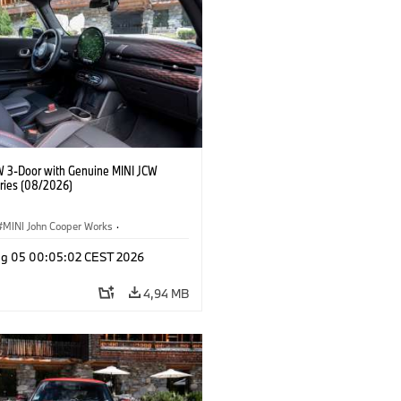
W 3-Door with Genuine MINI JCW
ries (08/2026)
MINI John Cooper Works
·
ooper Works
·
Opties, Accessoires
g 05 00:05:02 CEST 2026
4,94 MB