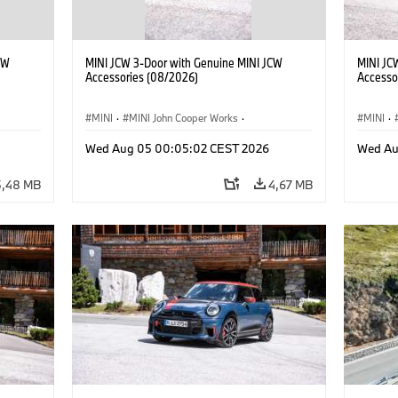
CW
MINI JCW 3-Door with Genuine MINI JCW
MINI JC
Accessories (08/2026)
Accesso
MINI
·
MINI John Cooper Works
·
MINI
·
res
John Cooper Works
·
Opties, Accessoires
John C
Wed Aug 05 00:05:02 CEST 2026
Wed Au
5,48 MB
4,67 MB