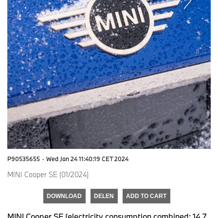
P90535655
·
Wed Jan 24 11:40:19 CET 2024
MINI Cooper SE (01/2024)
DOWNLOAD
DELEN
ADD TO CART
MINI Cooper SE (electricity consumption combined: 14.7