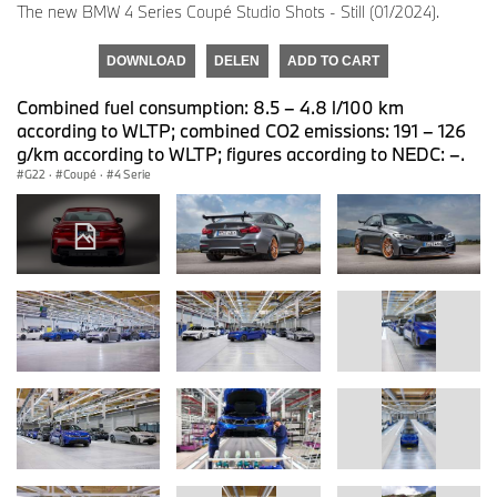
The new BMW 4 Series Coupé Studio Shots - Still (01/2024).
DOWNLOAD
DELEN
ADD TO CART
Combined fuel consumption: 8.5 – 4.8 l/100 km
according to WLTP; combined CO2 emissions: 191 – 126
g/km according to WLTP; figures according to NEDC: –.
G22
·
Coupé
·
4 Serie