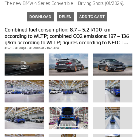
The new BMW 4 Series Convertible – Driving Shots (01/2024).
DOWNLOAD
DELEN
ADD TO CART
Combined fuel consumption: 8.7 – 5.2 l/100 km
according to WLTP; combined CO2 emissions: 197 – 136
g/km according to WLTP; figures according to NEDC: –.
G23
·
Coupé
·
Cabriolet
·
4 Serie