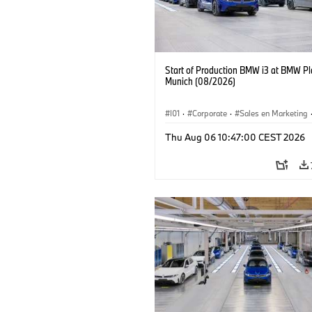
Start of Production BMW i3 at BMW Pl
Munich (08/2026)
I01
·
Corporate
·
Sales en Marketing
Fabrieken
·
Locaties
·
i3
·
BMW i
Thu Aug 06 10:47:00 CEST 2026