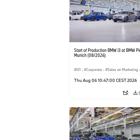
Start of Production BMW i3 at BMW Pl
Munich (08/2026)
I01
·
Corporate
·
Sales en Marketing
Fabrieken
·
Locaties
·
i3
·
BMW i
Thu Aug 06 10:47:00 CEST 2026