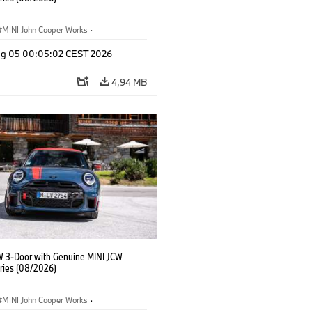
MINI John Cooper Works
·
ooper Works
·
Opties, Accessoires
g 05 00:05:02 CEST 2026
4,94 MB
W 3-Door with Genuine MINI JCW
ries (08/2026)
MINI John Cooper Works
·