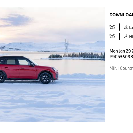
DOWNLOAD
L
H
Mon Jan 29 
P9053609
MINI Countr