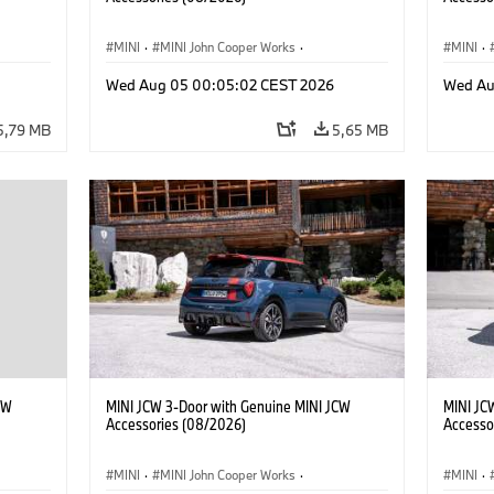
MINI
·
MINI John Cooper Works
·
MINI
·
res
John Cooper Works
·
Opties, Accessoires
John C
Wed Aug 05 00:05:02 CEST 2026
Wed Au
5,79 MB
5,65 MB
CW
MINI JCW 3-Door with Genuine MINI JCW
MINI JC
Accessories (08/2026)
Accesso
MINI
·
MINI John Cooper Works
·
MINI
·