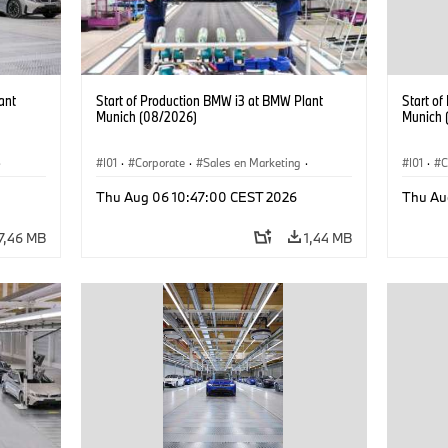
ant
Start of Production BMW i3 at BMW Plant
Start o
Munich (08/2026)
Munich 
·
I01
·
Corporate
·
Sales en Marketing
·
I01
·
C
Fabrieken
·
Locaties
·
i3
·
BMW i
Fabrie
Thu Aug 06 10:47:00 CEST 2026
Thu Au
7,46 MB
1,44 MB