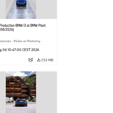
f Production BMW i3 at BMW Plant
(08/2026)
orporate
·
Sales en Marketing
·
ken
·
Locaties
·
i3
·
BMW i
g 06 10:47:00 CEST 2026
7,53 MB