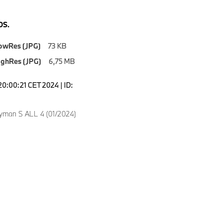
S.
owRes (JPG)
73 KB
ighRes (JPG)
6,75 MB
20:00:21 CET 2024 | ID:
8
yman S ALL 4 (01/2024)