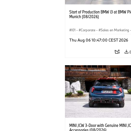
Start of Production BMW i3 at BMW Pl
Munich (08/2026)
I01
·
Corporate
·
Sales en Marketing
Fabrieken
·
Locaties
·
i3
·
BMW i
Thu Aug 06 10:47:00 CEST 2026
MINI JCW 3-Door with Genuine MINI J
Accessories (08/2026)