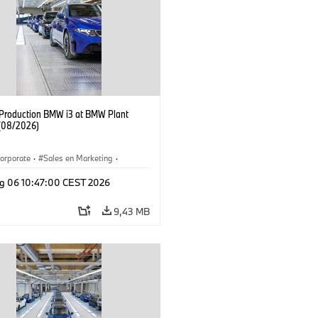
f Production BMW i3 at BMW Plant
(08/2026)
orporate
·
Sales en Marketing
·
ken
·
Locaties
·
i3
·
BMW i
g 06 10:47:00 CEST 2026
9,43 MB