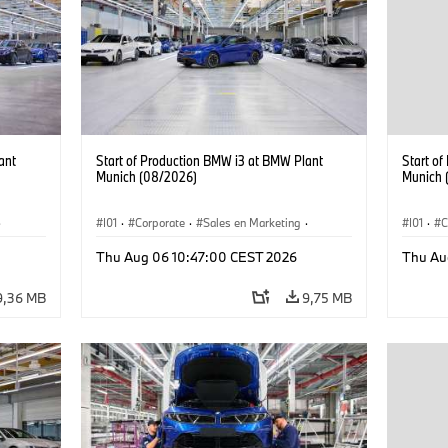
ant
Start of Production BMW i3 at BMW Plant
Start o
Munich (08/2026)
Munich 
·
I01
·
Corporate
·
Sales en Marketing
·
I01
·
C
Fabrieken
·
Locaties
·
i3
·
BMW i
Fabrie
Thu Aug 06 10:47:00 CEST 2026
Thu Au
9,36 MB
9,75 MB