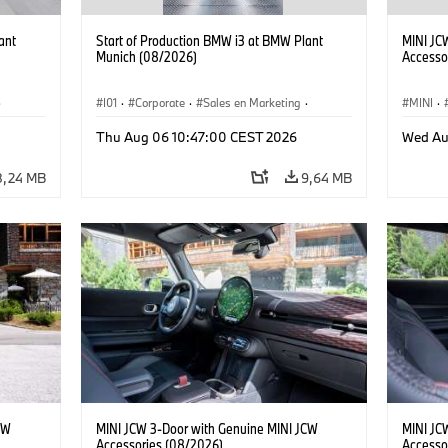
ant
Start of Production BMW i3 at BMW Plant
MINI JC
Munich (08/2026)
Accesso
·
I01
·
Corporate
·
Sales en Marketing
·
MINI
·
Fabrieken
·
Locaties
·
i3
·
BMW i
John C
Thu Aug 06 10:47:00 CEST 2026
Wed Au
8,24 MB
9,64 MB
CW
MINI JCW 3-Door with Genuine MINI JCW
MINI JC
Accessories (08/2026)
Accesso