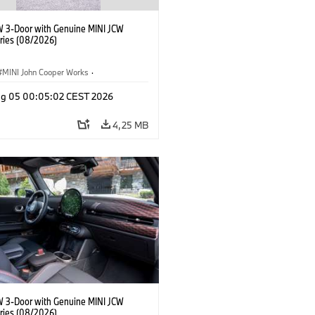
W 3-Door with Genuine MINI JCW
ries (08/2026)
MINI John Cooper Works
·
ooper Works
·
Opties, Accessoires
g 05 00:05:02 CEST 2026
4,25 MB
W 3-Door with Genuine MINI JCW
ries (08/2026)