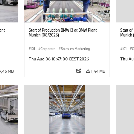
ant
Start of Production BMW i3 at BMW Plant
Start o
Munich (08/2026)
Munich 
·
I01
·
Corporate
·
Sales en Marketing
·
I01
·
C
Fabrieken
·
Locaties
·
i3
·
BMW i
Fabrie
Thu Aug 06 10:47:00 CEST 2026
Thu Au
7,46 MB
1,44 MB