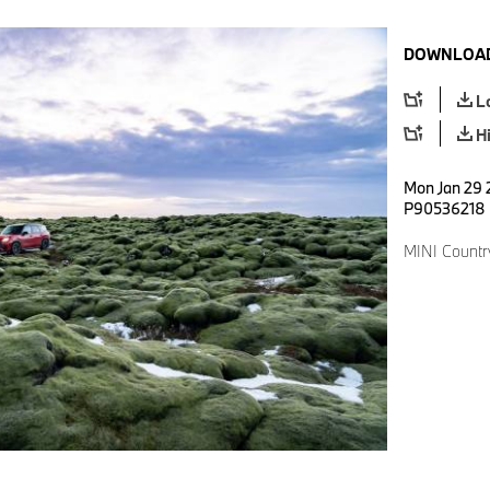
DOWNLOAD
L
H
Mon Jan 29 
P90536218
MINI Countr