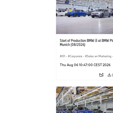
Start of Production BMW i3 at BMW Pl
Munich (08/2026)
I01
·
Corporate
·
Sales en Marketing
Fabrieken
·
Locaties
·
i3
·
BMW i
Thu Aug 06 10:47:00 CEST 2026