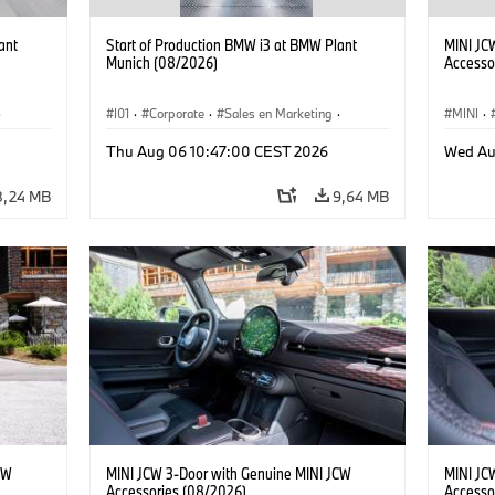
ant
Start of Production BMW i3 at BMW Plant
MINI JC
Munich (08/2026)
Accesso
·
I01
·
Corporate
·
Sales en Marketing
·
MINI
·
Fabrieken
·
Locaties
·
i3
·
BMW i
John C
Thu Aug 06 10:47:00 CEST 2026
Wed Au
8,24 MB
9,64 MB
CW
MINI JCW 3-Door with Genuine MINI JCW
MINI JC
Accessories (08/2026)
Accesso