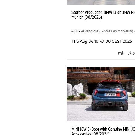
Start of Production BMW i3 at BMW Pl
Munich (08/2026)
I01
·
Corporate
·
Sales en Marketing
Fabrieken
·
Locaties
·
i3
·
BMW i
Thu Aug 06 10:47:00 CEST 2026
MINI JCW 3-Door with Genuine MINI J
Accessories (08/2026)