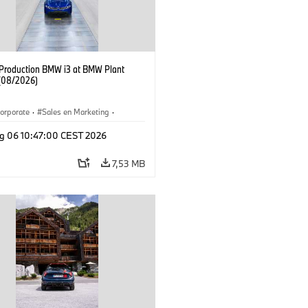
f Production BMW i3 at BMW Plant
(08/2026)
orporate
·
Sales en Marketing
·
ken
·
Locaties
·
i3
·
BMW i
g 06 10:47:00 CEST 2026
7,53 MB