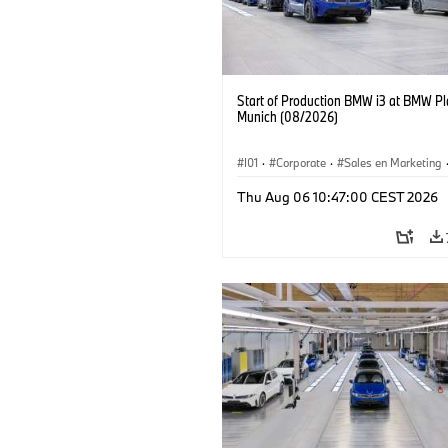
Start of Production BMW i3 at BMW Pl
Munich (08/2026)
I01
·
Corporate
·
Sales en Marketing
Fabrieken
·
Locaties
·
i3
·
BMW i
Thu Aug 06 10:47:00 CEST 2026