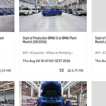
ant
Start of Production BMW i3 at BMW Plant
Start o
Munich (08/2026)
Munich 
·
I01
·
Corporate
·
Sales en Marketing
·
I01
·
C
Fabrieken
·
Locaties
·
i3
·
BMW i
Fabrie
Thu Aug 06 10:47:00 CEST 2026
Thu Au
9,36 MB
9,75 MB