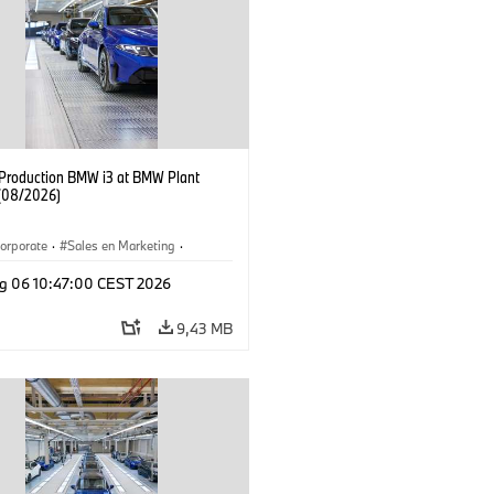
f Production BMW i3 at BMW Plant
(08/2026)
orporate
·
Sales en Marketing
·
ken
·
Locaties
·
i3
·
BMW i
g 06 10:47:00 CEST 2026
9,43 MB