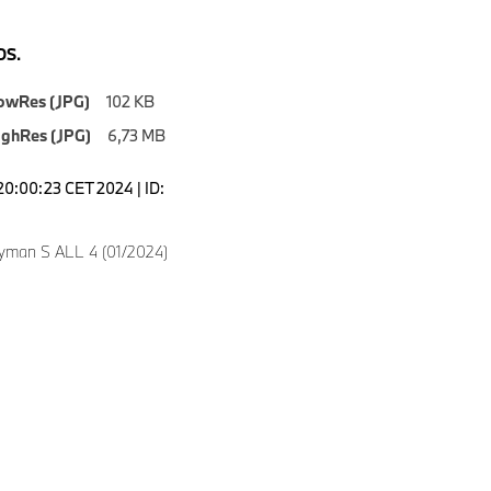
S.
owRes (JPG)
102 KB
ighRes (JPG)
6,73 MB
20:00:23 CET 2024 | ID:
yman S ALL 4 (01/2024)