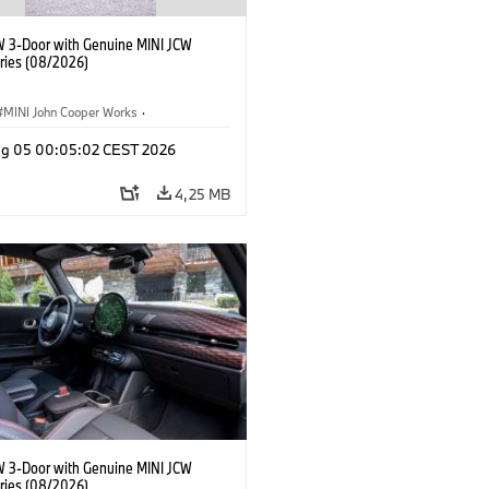
W 3-Door with Genuine MINI JCW
ries (08/2026)
MINI John Cooper Works
·
ooper Works
·
Opties, Accessoires
g 05 00:05:02 CEST 2026
4,25 MB
W 3-Door with Genuine MINI JCW
ries (08/2026)