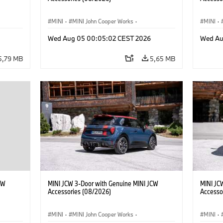
MINI
·
MINI John Cooper Works
·
MINI
·
res
John Cooper Works
·
Opties, Accessoires
John C
Wed Aug 05 00:05:02 CEST 2026
Wed Au
5,79 MB
5,65 MB
CW
MINI JCW 3-Door with Genuine MINI JCW
MINI JC
Accessories (08/2026)
Accesso
MINI
·
MINI John Cooper Works
·
MINI
·