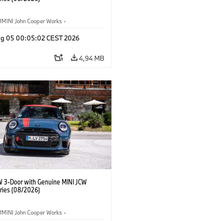
MINI John Cooper Works
·
ooper Works
·
Opties, Accessoires
g 05 00:05:02 CEST 2026
4,94 MB
W 3-Door with Genuine MINI JCW
ries (08/2026)
MINI John Cooper Works
·