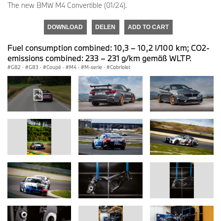
The new BMW M4 Convertible (01/24).
DOWNLOAD
DELEN
ADD TO CART
Fuel consumption combined: 10,3 – 10,2 l/100 km; CO2-
emissions combined: 233 – 231 g/km gemäß WLTP.
G82
·
G83
·
Coupé
·
M4
·
M-serie
·
Cabriolet