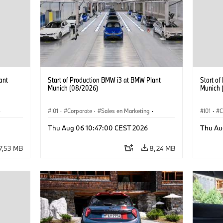
ant
Start of Production BMW i3 at BMW Plant
Start o
Munich (08/2026)
Munich 
·
I01
·
Corporate
·
Sales en Marketing
·
I01
·
C
Fabrieken
·
Locaties
·
i3
·
BMW i
Fabrie
Thu Aug 06 10:47:00 CEST 2026
Thu Au
7,53 MB
8,24 MB