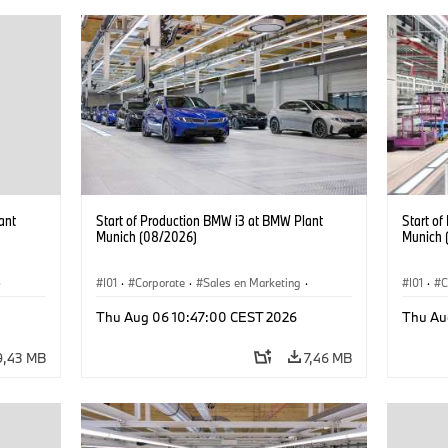
ant
Start of Production BMW i3 at BMW Plant
Start o
Munich (08/2026)
Munich 
·
I01
·
Corporate
·
Sales en Marketing
·
I01
·
C
Fabrieken
·
Locaties
·
i3
·
BMW i
Fabrie
Thu Aug 06 10:47:00 CEST 2026
Thu Au
9,43 MB
7,46 MB