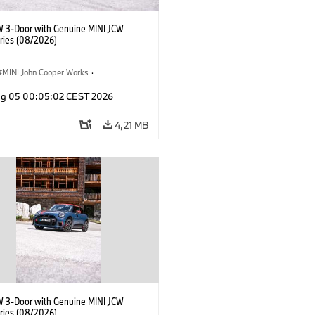
W 3-Door with Genuine MINI JCW
ries (08/2026)
MINI John Cooper Works
·
ooper Works
·
Opties, Accessoires
g 05 00:05:02 CEST 2026
4,21 MB
W 3-Door with Genuine MINI JCW
ries (08/2026)