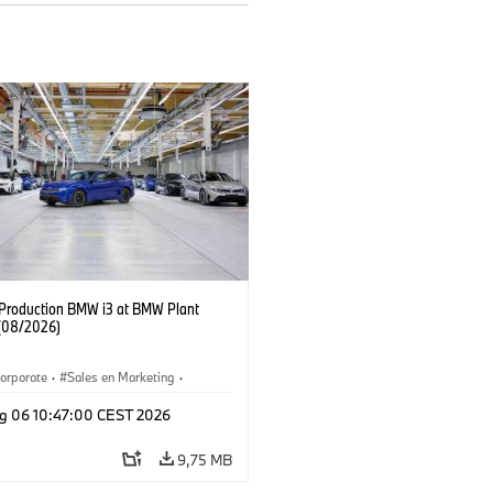
f Production BMW i3 at BMW Plant
(08/2026)
orporate
·
Sales en Marketing
·
ken
·
Locaties
·
i3
·
BMW i
g 06 10:47:00 CEST 2026
9,75 MB