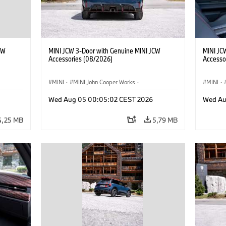
CW
MINI JCW 3-Door with Genuine MINI JCW
MINI JC
Accessories (08/2026)
Accesso
MINI
·
MINI John Cooper Works
·
MINI
·
res
John Cooper Works
·
Opties, Accessoires
John C
Wed Aug 05 00:05:02 CEST 2026
Wed Au
4,25 MB
5,79 MB