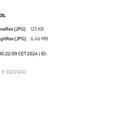
S.
owRes (JPG)
125 KB
ighRes (JPG)
6,46 MB
10:22:09 CET 2024 | ID:
 E (02/2024)