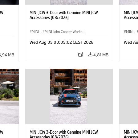
CW
MINI JCW 3-Door with Genuine MINI JCW
MINI JC
Accessories (08/2026)
Accesso
MINI
·
MINI John Cooper Works
·
MINI
·
res
John Cooper Works
·
Opties, Accessoires
John C
Wed Aug 05 00:05:02 CEST 2026
Wed Au
4,94 MB
4,81 MB
CW
MINI JCW 3-Door with Genuine MINI JCW
MINI JC
Accessories (08/2026)
Accesso