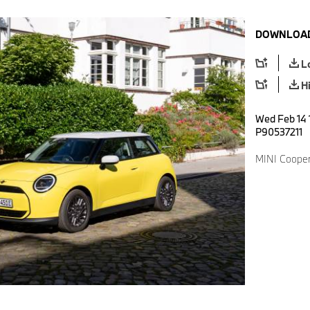
DOWNLOAD
L
H
Wed Feb 14 
P90537211
MINI Cooper