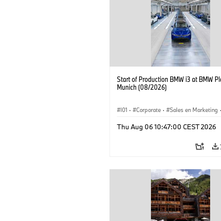
Start of Production BMW i3 at BMW Pl
Munich (08/2026)
I01
·
Corporate
·
Sales en Marketing
Fabrieken
·
Locaties
·
i3
·
BMW i
Thu Aug 06 10:47:00 CEST 2026