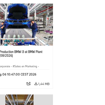
f Production BMW i3 at BMW Plant
(08/2026)
orporate
·
Sales en Marketing
·
ken
·
Locaties
·
i3
·
BMW i
g 06 10:47:00 CEST 2026
1,44 MB