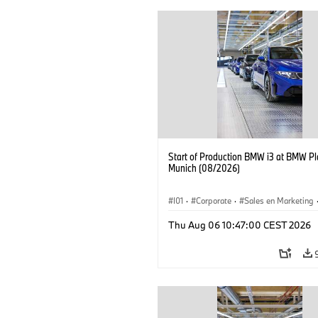
Start of Production BMW i3 at BMW Pl
Munich (08/2026)
I01
·
Corporate
·
Sales en Marketing
Fabrieken
·
Locaties
·
i3
·
BMW i
Thu Aug 06 10:47:00 CEST 2026