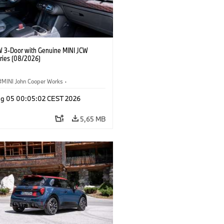
W 3-Door with Genuine MINI JCW
ries (08/2026)
MINI John Cooper Works
·
ooper Works
·
Opties, Accessoires
g 05 00:05:02 CEST 2026
5,65 MB