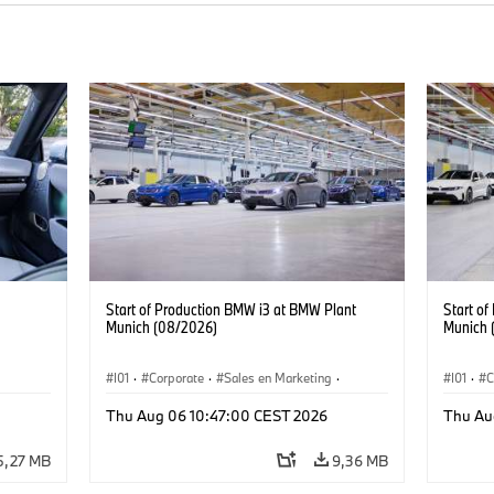
Start of Production BMW i3 at BMW Plant
Start o
Munich (08/2026)
Munich 
I01
·
Corporate
·
Sales en Marketing
·
I01
·
C
Fabrieken
·
Locaties
·
i3
·
BMW i
Fabrie
Thu Aug 06 10:47:00 CEST 2026
Thu Au
5,27 MB
9,36 MB