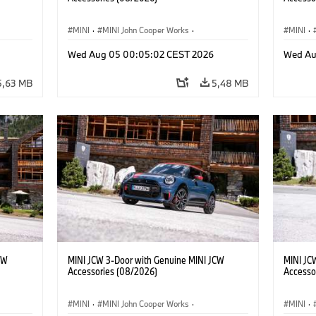
MINI
·
MINI John Cooper Works
·
MINI
·
res
John Cooper Works
·
Opties, Accessoires
John C
Wed Aug 05 00:05:02 CEST 2026
Wed Au
5,63 MB
5,48 MB
CW
MINI JCW 3-Door with Genuine MINI JCW
MINI JC
Accessories (08/2026)
Accesso
MINI
·
MINI John Cooper Works
·
MINI
·