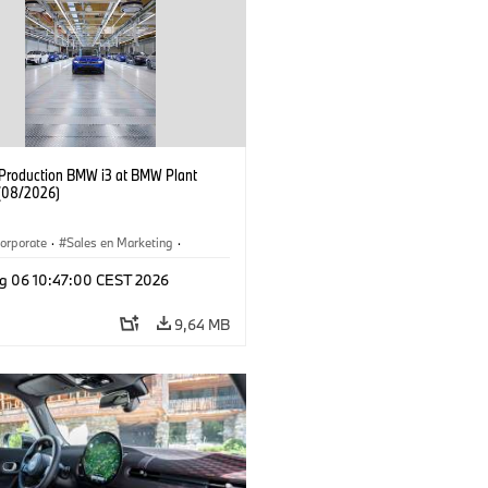
f Production BMW i3 at BMW Plant
(08/2026)
orporate
·
Sales en Marketing
·
ken
·
Locaties
·
i3
·
BMW i
g 06 10:47:00 CEST 2026
9,64 MB