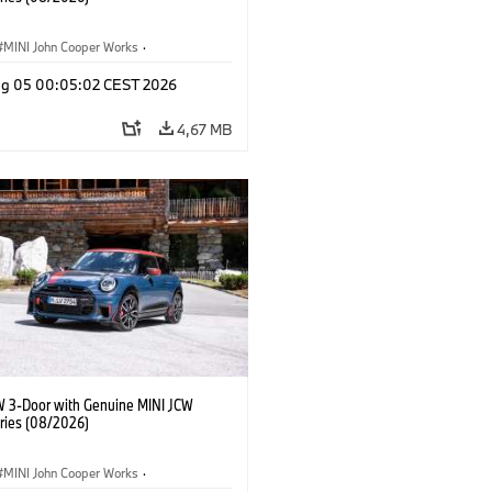
MINI John Cooper Works
·
ooper Works
·
Opties, Accessoires
g 05 00:05:02 CEST 2026
4,67 MB
W 3-Door with Genuine MINI JCW
ries (08/2026)
MINI John Cooper Works
·