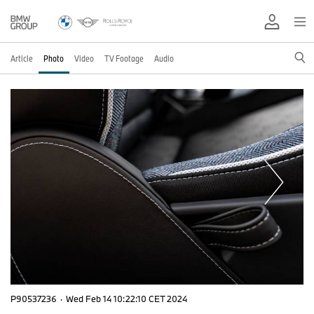
Article
Photo
Video
TV Footage
Audio
P90537236
·
Wed Feb 14 10:22:10 CET 2024