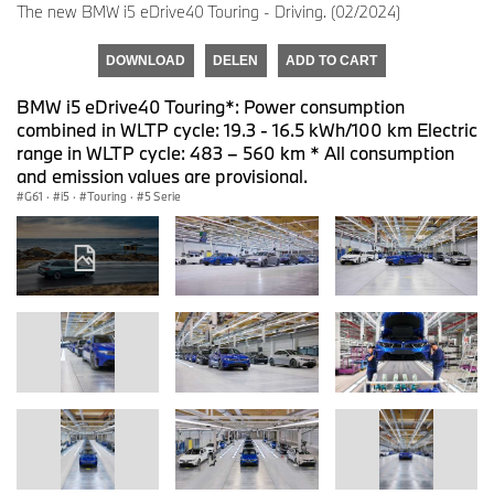
The new BMW i5 eDrive40 Touring - Driving. (02/2024)
DOWNLOAD
DELEN
ADD TO CART
BMW i5 eDrive40 Touring*: Power consumption
combined in WLTP cycle: 19.3 - 16.5 kWh/100 km Electric
range in WLTP cycle: 483 – 560 km * All consumption
and emission values are provisional.
G61
·
i5
·
Touring
·
5 Serie