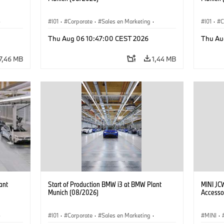
·
I01
·
Corporate
·
Sales en Marketing
·
I01
·
C
Fabrieken
·
Locaties
·
i3
·
BMW i
Fabrie
Thu Aug 06 10:47:00 CEST 2026
Thu Au
7,46 MB
1,44 MB
ant
Start of Production BMW i3 at BMW Plant
MINI JC
Munich (08/2026)
Accesso
·
I01
·
Corporate
·
Sales en Marketing
·
MINI
·