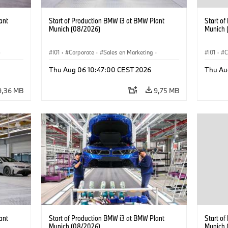
ant
Start of Production BMW i3 at BMW Plant
Start o
Munich (08/2026)
Munich 
·
I01
·
Corporate
·
Sales en Marketing
·
I01
·
C
Fabrieken
·
Locaties
·
i3
·
BMW i
Fabrie
Thu Aug 06 10:47:00 CEST 2026
Thu Au
9,36 MB
9,75 MB
ant
Start of Production BMW i3 at BMW Plant
Start o
Munich (08/2026)
Munich 