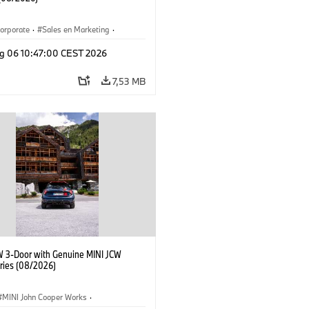
orporate
·
Sales en Marketing
·
ken
·
Locaties
·
i3
·
BMW i
g 06 10:47:00 CEST 2026
7,53 MB
W 3-Door with Genuine MINI JCW
ries (08/2026)
MINI John Cooper Works
·