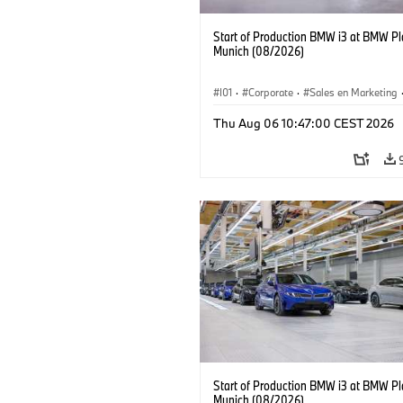
Start of Production BMW i3 at BMW Pl
Munich (08/2026)
I01
·
Corporate
·
Sales en Marketing
Fabrieken
·
Locaties
·
i3
·
BMW i
Thu Aug 06 10:47:00 CEST 2026
Start of Production BMW i3 at BMW Pl
Munich (08/2026)