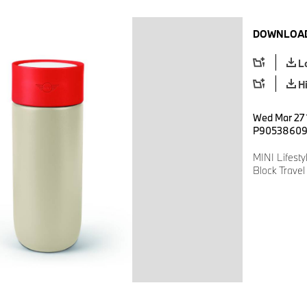
DOWNLOAD
L
H
Wed Mar 27 1
P9053860
MINI Lifesty
Block Trave