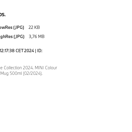
S.
owRes (JPG)
22 KB
ighRes (JPG)
3,76 MB
2:17:38 CET 2024 | ID:
9
le Collection 2024. MINI Colour
l Mug 500ml (02/2024).