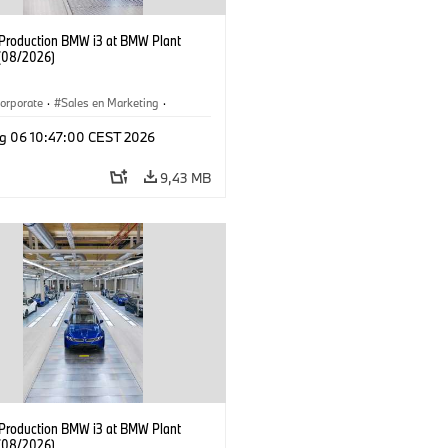
f Production BMW i3 at BMW Plant
(08/2026)
orporate
·
Sales en Marketing
·
ken
·
Locaties
·
i3
·
BMW i
g 06 10:47:00 CEST 2026
9,43 MB
f Production BMW i3 at BMW Plant
(08/2026)