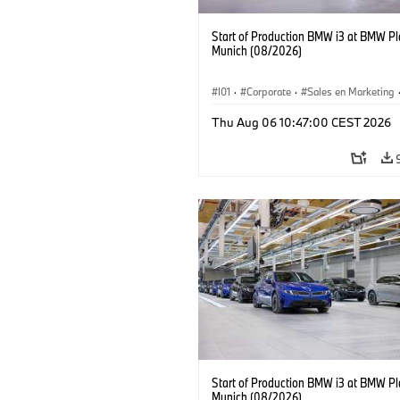
Start of Production BMW i3 at BMW Pl
Munich (08/2026)
I01
·
Corporate
·
Sales en Marketing
Fabrieken
·
Locaties
·
i3
·
BMW i
Thu Aug 06 10:47:00 CEST 2026
Start of Production BMW i3 at BMW Pl
Munich (08/2026)