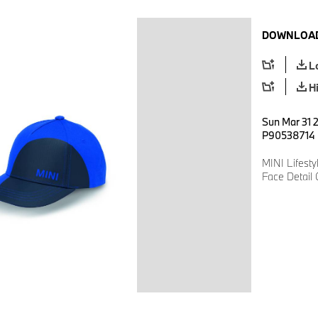
DOWNLOAD
L
H
Sun Mar 31 
P90538714
MINI Lifesty
Face Detail 