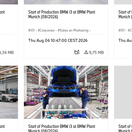
ant
Start of Production BMW i3 at BMW Plant
Start o
Munich (08/2026)
Munich 
·
I01
·
Corporate
·
Sales en Marketing
·
I01
·
C
Fabrieken
·
Locaties
·
i3
·
BMW i
Fabrie
Thu Aug 06 10:47:00 CEST 2026
Thu Au
9,36 MB
9,75 MB
ant
Start of Production BMW i3 at BMW Plant
Start o
Munich (08/2026)
Munich 