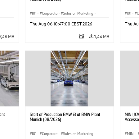
·
I01
·
Corporate
·
Sales en Marketing
·
I01
·
C
Fabrieken
·
Locaties
·
i3
·
BMW i
Fabrie
Thu Aug 06 10:47:00 CEST 2026
Thu Au
7,46 MB
1,44 MB
ant
Start of Production BMW i3 at BMW Plant
MINI JC
Munich (08/2026)
Accesso
·
I01
·
Corporate
·
Sales en Marketing
·
MINI
·