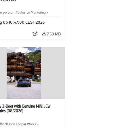
orporate
·
Sales en Marketing
·
ken
·
Locaties
·
i3
·
BMW i
g 06 10:47:00 CEST 2026
7,53 MB
W 3-Door with Genuine MINI JCW
ries (08/2026)
MINI John Cooper Works
·