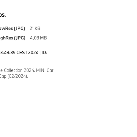
S.
owRes (JPG)
21 KB
ighRes (JPG)
4,03 MB
23:43:39 CEST 2024 | ID:
le Collection 2024. MINI Car
Cap (02/2024).