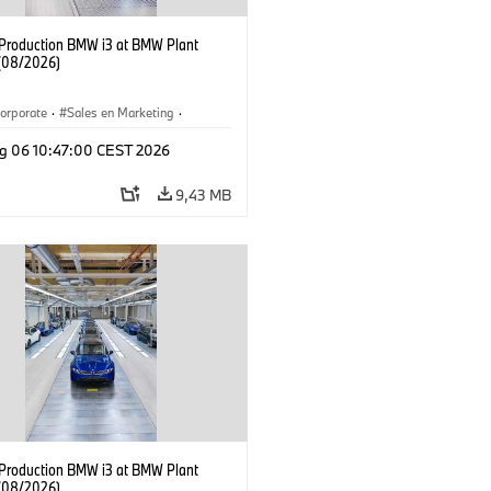
f Production BMW i3 at BMW Plant
(08/2026)
orporate
·
Sales en Marketing
·
ken
·
Locaties
·
i3
·
BMW i
g 06 10:47:00 CEST 2026
9,43 MB
f Production BMW i3 at BMW Plant
(08/2026)