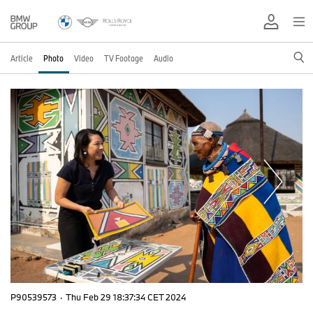
Article
Photo
Video
TV Footage
Audio
P90539573
·
Thu Feb 29 18:37:34 CET 2024