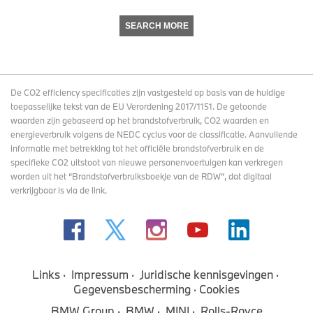
SEARCH MORE
De CO2 efficiency specificaties zijn vastgesteld op basis van de huidige
toepasselijke tekst van de EU Verordening 2017/1151. De getoonde
waarden zijn gebaseerd op het brandstofverbruik, CO2 waarden en
energieverbruik volgens de NEDC cyclus voor de classificatie. Aanvullende
informatie met betrekking tot het officiële brandstofverbruik en de
specifieke CO2 uitstoot van nieuwe personenvoertuigen kan verkregen
worden uit het “Brandstofverbruiksboekje van de RDW”, dat digitaal
verkrijgbaar
is via de link
.
Links
Impressum
Juridische kennisgevingen
Gegevensbescherming
Cookies
BMW Group
BMW
MINI
Rolls-Royce