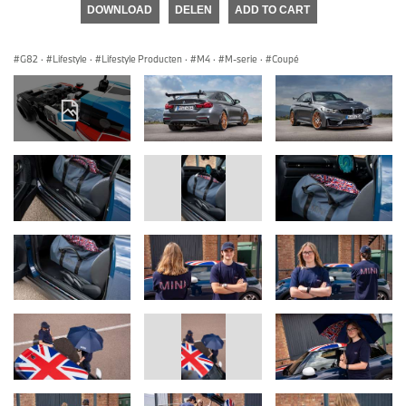
DOWNLOAD
DELEN
ADD TO CART
G82
·
Lifestyle
·
Lifestyle Producten
·
M4
·
M-serie
·
Coupé