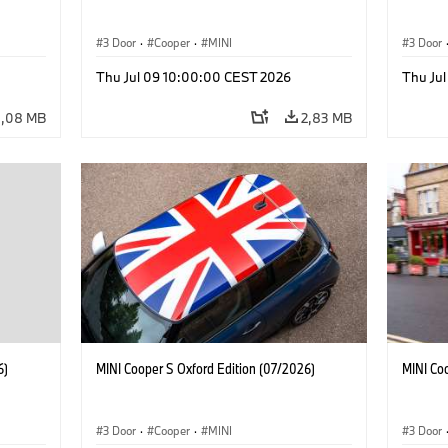
3 Door
·
Cooper
·
MINI
3 Door
Thu Jul 09 10:00:00 CEST 2026
Thu Ju
3,08 MB
2,83 MB
6)
MINI Cooper S Oxford Edition (07/2026)
MINI Co
3 Door
·
Cooper
·
MINI
3 Door