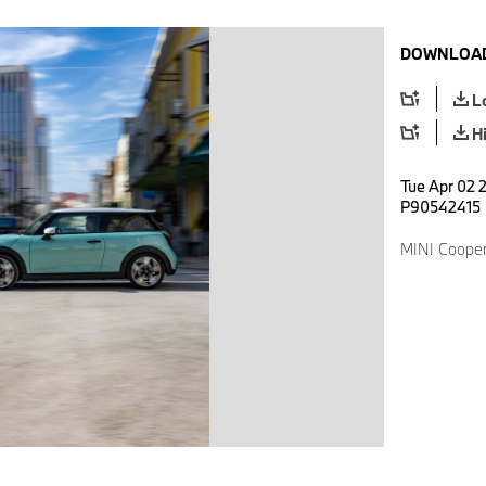
DOWNLOAD
L
H
Tue Apr 02 2
P90542415
MINI Cooper