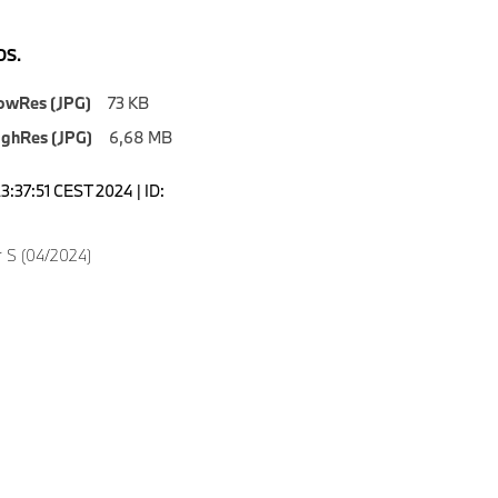
S.
owRes (JPG)
73 KB
ighRes (JPG)
6,68 MB
3:37:51 CEST 2024 | ID:
 S (04/2024)