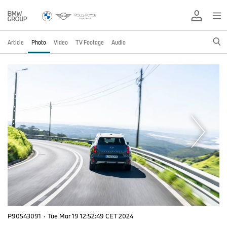
Article
Photo
Video
TV Footage
Audio
P90543091
·
Tue Mar 19 12:52:49 CET 2024