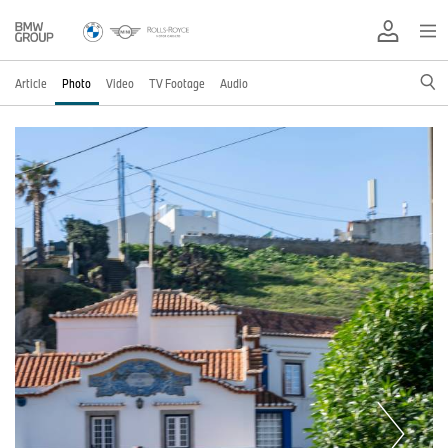
Article
Photo
Video
TV Footage
Audio