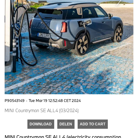
P90543149
·
Tue Mar 19 12:52:48 CET 2024
MINI Countryman SE ALL4 (03/2024)
DOWNLOAD
DELEN
ADD TO CART
MINI Countryman SE ALL4 (electricity consumption