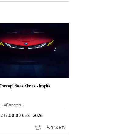
oncept Neue Klasse - Inspire
M
·
Corporate
·
tvoertuigen & Ontwerp
·
BMW Design
 12 15:00:00 CEST 2026
366 KB