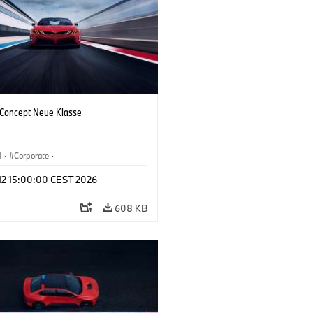
oncept Neue Klasse
M
·
Corporate
·
tvoertuigen & Ontwerp
·
BMW Design
 12 15:00:00 CEST 2026
608 KB