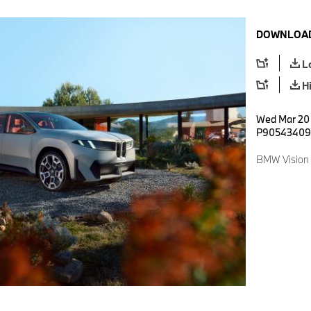
DOWNLOAD
L
H
Wed Mar 20 
P90543409
BMW Vision 