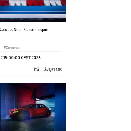
oncept Neue Klasse - Inspire
M
·
Corporate
·
tvoertuigen & Ontwerp
·
BMW Design
 12 15:00:00 CEST 2026
1,31 MB