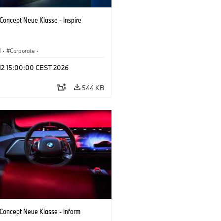
oncept Neue Klasse - Inspire
M
·
Corporate
·
tvoertuigen & Ontwerp
·
BMW Design
 12 15:00:00 CEST 2026
544 KB
oncept Neue Klasse - Inform