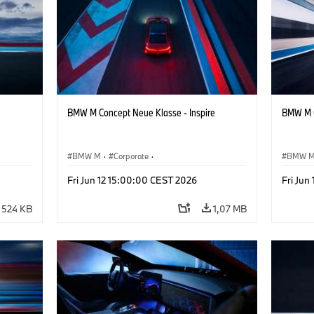
BMW M Concept Neue Klasse - Inspire
BMW M C
BMW M
·
Corporate
·
BMW 
Design
Conceptvoertuigen & Ontwerp
·
BMW Design
Concep
Fri Jun 12 15:00:00 CEST 2026
Fri Jun
524 KB
1,07 MB