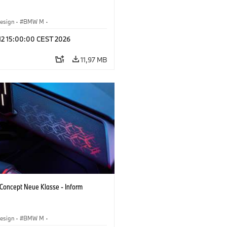
esign
·
BMW M
·
tvoertuigen & Ontwerp
·
Corporate
 12 15:00:00 CEST 2026
11,97 MB
oncept Neue Klasse - Inform
esign
·
BMW M
·