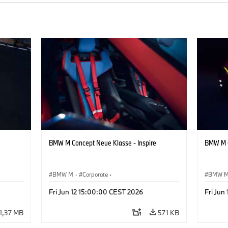
BMW M Concept Neue Klasse - Inspire
BMW M C
BMW M
·
Corporate
·
BMW 
Design
Conceptvoertuigen & Ontwerp
·
BMW Design
Concep
Fri Jun 12 15:00:00 CEST 2026
Fri Jun
1,37 MB
571 KB