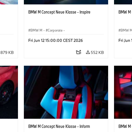
BMW M Concept Neue Klasse - Inspire
BMW M C
BMW M
·
Corporate
·
BMW 
Design
Conceptvoertuigen & Ontwerp
·
BMW Design
Concep
Fri Jun 12 15:00:00 CEST 2026
Fri Jun
879 KB
552 KB
BMW M Concept Neue Klasse - Inform
BMW M C