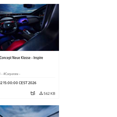
oncept Neue Klasse - Inspire
M
·
Corporate
·
tvoertuigen & Ontwerp
·
BMW Design
 12 15:00:00 CEST 2026
562 KB