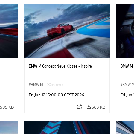
BMW M Concept Neue Klasse - Inspire
BMW M C
BMW M
·
Corporate
·
BMW 
Design
Conceptvoertuigen & Ontwerp
·
BMW Design
Concep
Fri Jun 12 15:00:00 CEST 2026
Fri Jun
505 KB
683 KB