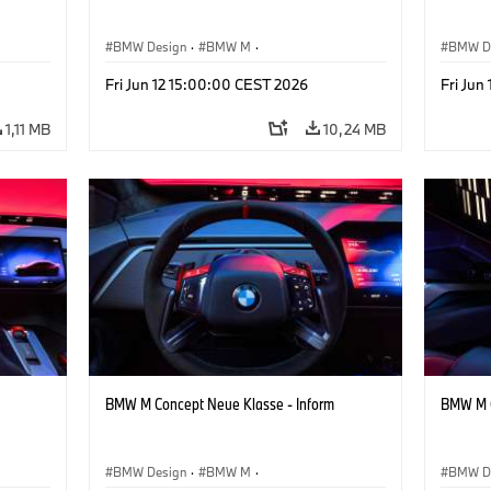
BMW Design
·
BMW M
·
BMW D
Design
Conceptvoertuigen & Ontwerp
·
Corporate
Concep
Fri Jun 12 15:00:00 CEST 2026
Fri Jun
1,11 MB
10,24 MB
BMW M Concept Neue Klasse - Inform
BMW M C
BMW Design
·
BMW M
·
BMW D