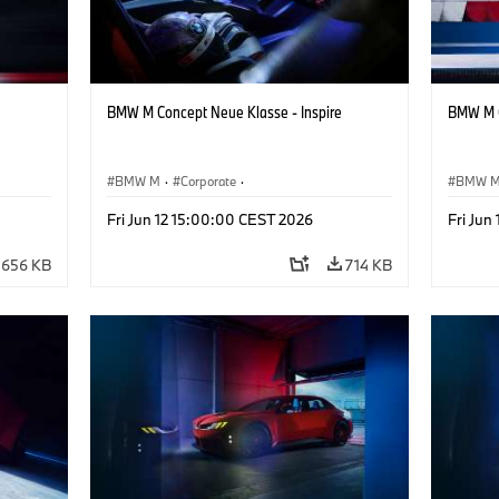
BMW M Concept Neue Klasse - Inspire
BMW M C
BMW M
·
Corporate
·
BMW 
Design
Conceptvoertuigen & Ontwerp
·
BMW Design
Concep
Fri Jun 12 15:00:00 CEST 2026
Fri Jun
656 KB
714 KB