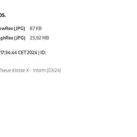
S.
owRes (JPG)
87 KB
ighRes (JPG)
25,92 MB
17:34:44 CET 2024 | ID:
Neue Klasse X - Inform (03/24)