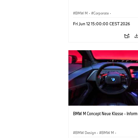
BMW M
·
Corporate
·
Conceptvoertuigen & Ontwerp
·
BMW 
Fri Jun 12 15:00:00 CEST 2026
BMW M Concept Neue Klasse - Inform
BMW Design
·
BMW M
·