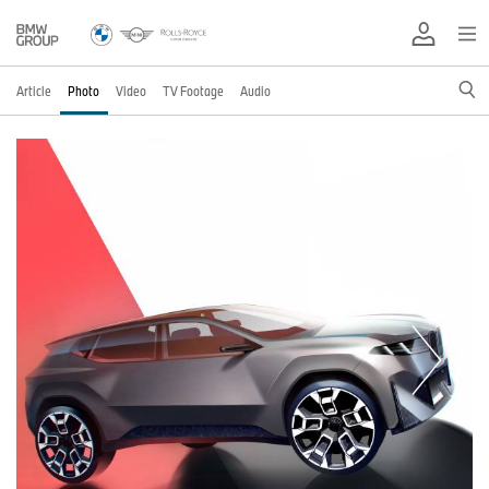
Article
Photo
Video
TV Footage
Audio