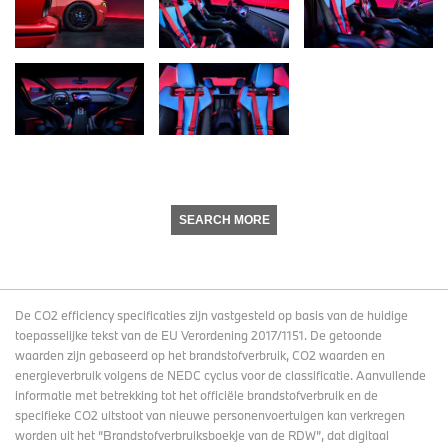
SEARCH MORE
De CO2 efficiency specificaties zijn vastgesteld op basis van de huidige
toepasselijke tekst van de EU Verordening 2017/1151. De getoonde
waarden zijn gebaseerd op het brandstofverbruik, CO2 waarden en
energieverbruik volgens de NEDC cyclus voor de classificatie. Aanvullende
informatie met betrekking tot het officiële brandstofverbruik en de
specifieke CO2 uitstoot van nieuwe personenvoertuigen kan verkregen
worden uit het “Brandstofverbruiksboekje van de RDW”, dat digitaal