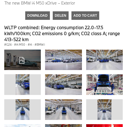
The new BMW i4 M50 xDrive – Exterior
DOWNLOAD
DELEN
ADD TO CART
WLTP combined: Energy consumption 22.0-17.5
kWh/100km; CO2 emissions 0 g/km; CO2 class A; range
413-522 km
G26
·
i4 M50
·
i4
·
BMW i