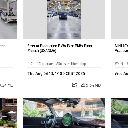
ant
Start of Production BMW i3 at BMW Plant
MINI JC
Munich (08/2026)
Accesso
·
I01
·
Corporate
·
Sales en Marketing
·
MINI
·
Fabrieken
·
Locaties
·
i3
·
BMW i
John C
Thu Aug 06 10:47:00 CEST 2026
Wed Au
8,24 MB
9,64 MB