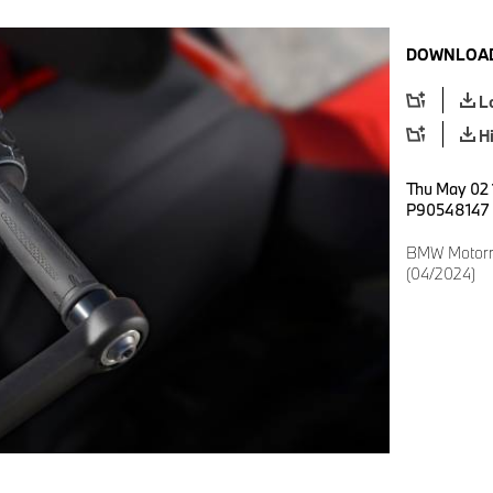
DOWNLOAD
L
H
Thu May 02 
P90548147
BMW Motorra
(04/2024)