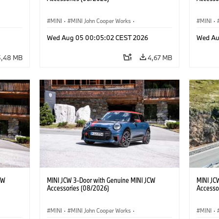
MINI
·
MINI John Cooper Works
·
MINI
·
res
John Cooper Works
·
Opties, Accessoires
John C
Wed Aug 05 00:05:02 CEST 2026
Wed Au
5,48 MB
4,67 MB
CW
MINI JCW 3-Door with Genuine MINI JCW
MINI JC
Accessories (08/2026)
Accesso
MINI
·
MINI John Cooper Works
·
MINI
·