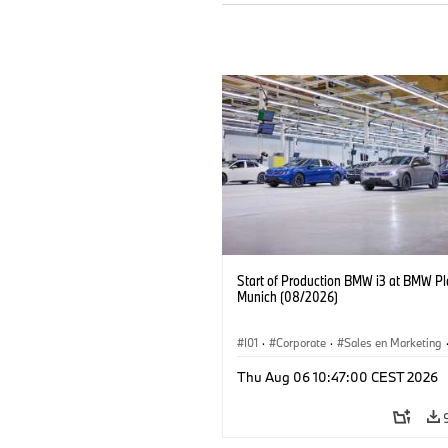
Start of Production BMW i3 at BMW Pl
Munich (08/2026)
I01
·
Corporate
·
Sales en Marketing
Fabrieken
·
Locaties
·
i3
·
BMW i
Thu Aug 06 10:47:00 CEST 2026