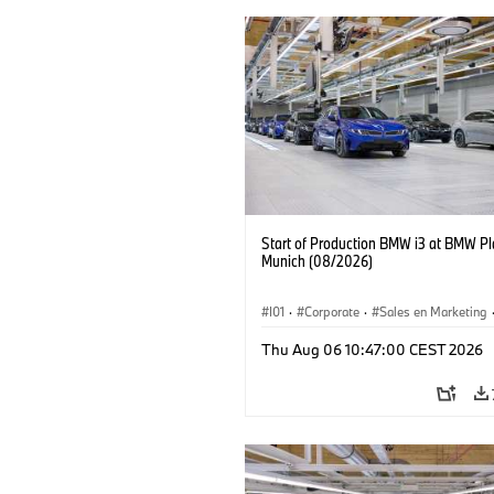
Start of Production BMW i3 at BMW Pl
Munich (08/2026)
I01
·
Corporate
·
Sales en Marketing
Fabrieken
·
Locaties
·
i3
·
BMW i
Thu Aug 06 10:47:00 CEST 2026