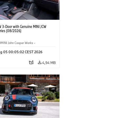
W 3-Door with Genuine MINI JCW
ries (08/2026)
MINI John Cooper Works
·
ooper Works
·
Opties, Accessoires
g 05 00:05:02 CEST 2026
4,94 MB