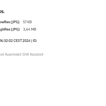
S.
owRes (JPG)
57 KB
ighRes (JPG)
3,64 MB
16:32:02 CEST 2024 | ID:
d Automated Shift Assistant