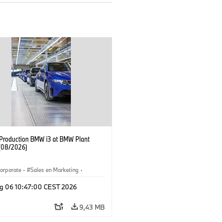
f Production BMW i3 at BMW Plant
(08/2026)
orporate
·
Sales en Marketing
·
ken
·
Locaties
·
i3
·
BMW i
g 06 10:47:00 CEST 2026
9,43 MB