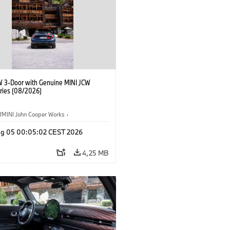
W 3-Door with Genuine MINI JCW
ries (08/2026)
MINI John Cooper Works
·
ooper Works
·
Opties, Accessoires
g 05 00:05:02 CEST 2026
4,25 MB