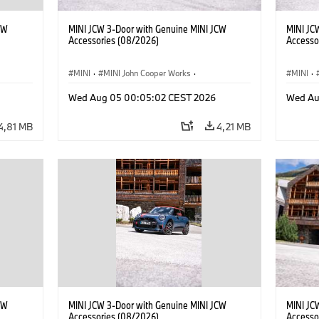
CW
MINI JCW 3-Door with Genuine MINI JCW
MINI JC
Accessories (08/2026)
Accesso
MINI
·
MINI John Cooper Works
·
MINI
·
res
John Cooper Works
·
Opties, Accessoires
John C
Wed Aug 05 00:05:02 CEST 2026
Wed Au
4,81 MB
4,21 MB
CW
MINI JCW 3-Door with Genuine MINI JCW
MINI JC
Accessories (08/2026)
Accesso