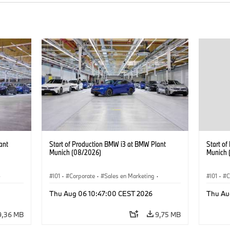
ant
Start of Production BMW i3 at BMW Plant
Start o
Munich (08/2026)
Munich 
·
I01
·
Corporate
·
Sales en Marketing
·
I01
·
C
Fabrieken
·
Locaties
·
i3
·
BMW i
Fabrie
Thu Aug 06 10:47:00 CEST 2026
Thu Au
9,36 MB
9,75 MB