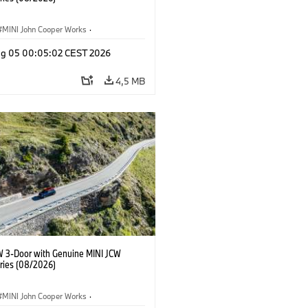
MINI John Cooper Works
·
ooper Works
·
Opties, Accessoires
g 05 00:05:02 CEST 2026
4,5 MB
W 3-Door with Genuine MINI JCW
ries (08/2026)
MINI John Cooper Works
·