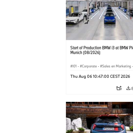
Start of Production BMW i3 at BMW Pl
Munich (08/2026)
I01
·
Corporate
·
Sales en Marketing
Fabrieken
·
Locaties
·
i3
·
BMW i
Thu Aug 06 10:47:00 CEST 2026