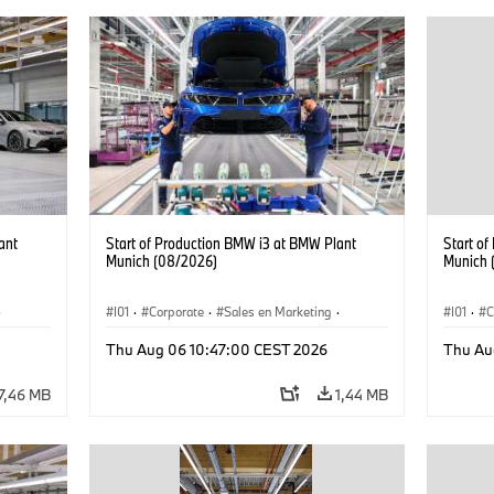
ant
Start of Production BMW i3 at BMW Plant
Start o
Munich (08/2026)
Munich 
·
I01
·
Corporate
·
Sales en Marketing
·
I01
·
C
Fabrieken
·
Locaties
·
i3
·
BMW i
Fabrie
Thu Aug 06 10:47:00 CEST 2026
Thu Au
7,46 MB
1,44 MB