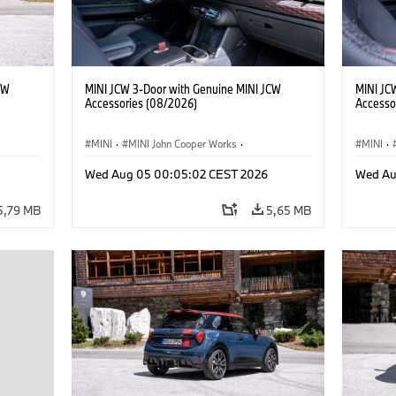
CW
MINI JCW 3-Door with Genuine MINI JCW
MINI JC
Accessories (08/2026)
Accesso
MINI
·
MINI John Cooper Works
·
MINI
·
res
John Cooper Works
·
Opties, Accessoires
John C
Wed Aug 05 00:05:02 CEST 2026
Wed Au
5,79 MB
5,65 MB