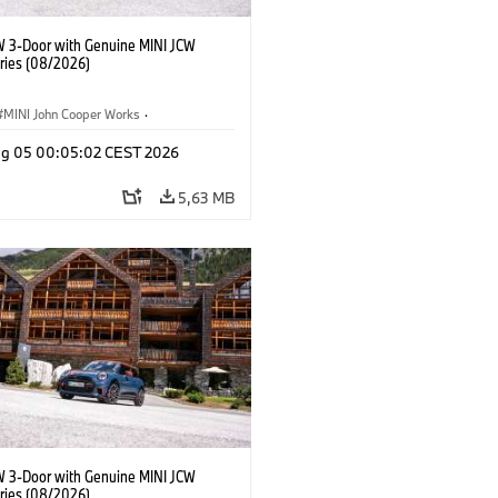
W 3-Door with Genuine MINI JCW
ries (08/2026)
MINI John Cooper Works
·
ooper Works
·
Opties, Accessoires
g 05 00:05:02 CEST 2026
5,63 MB
W 3-Door with Genuine MINI JCW
ries (08/2026)