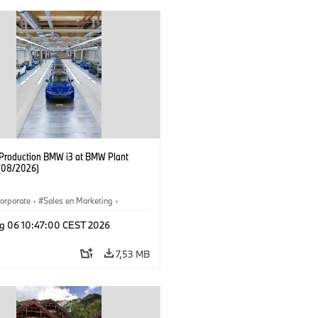
f Production BMW i3 at BMW Plant
(08/2026)
orporate
·
Sales en Marketing
·
ken
·
Locaties
·
i3
·
BMW i
g 06 10:47:00 CEST 2026
7,53 MB