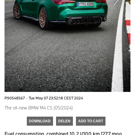
P90548567
·
Tue May 07 23:52:18 CEST 2024
The all-new BMW M4 CS (05/2024)
DOWNLOAD
DELEN
ADD TO CART
Fuel consumption, combined 10.2 l/100 km [27.7 mpg