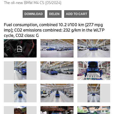
The all-new BMW M4 CS (05/2024)
DOWNLOAD
DELEN
ADD TO CART
Fuel consumption, combined 10.2 l/100 km [27.7 mpg
imp]; CO2 emissions combined: 232 g/km in the WLTP
cycle, CO2 class: G