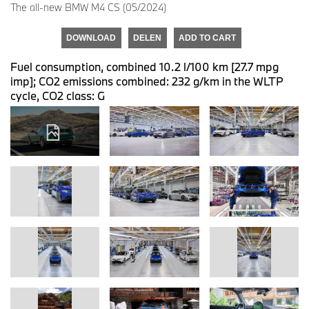
The all-new BMW M4 CS (05/2024)
DOWNLOAD
DELEN
ADD TO CART
Fuel consumption, combined 10.2 l/100 km [27.7 mpg
imp]; CO2 emissions combined: 232 g/km in the WLTP
cycle, CO2 class: G