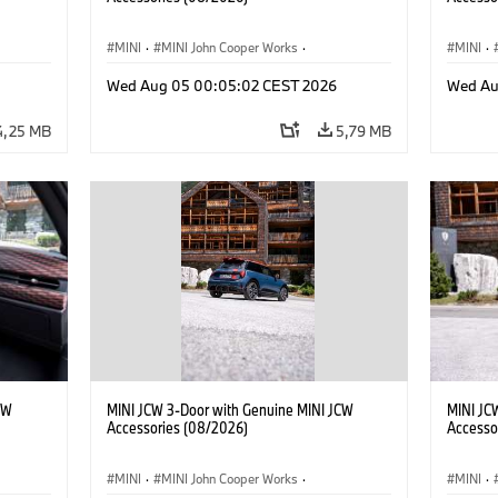
MINI
·
MINI John Cooper Works
·
MINI
·
res
John Cooper Works
·
Opties, Accessoires
John C
Wed Aug 05 00:05:02 CEST 2026
Wed Au
4,25 MB
5,79 MB
CW
MINI JCW 3-Door with Genuine MINI JCW
MINI JC
Accessories (08/2026)
Accesso
MINI
·
MINI John Cooper Works
·
MINI
·