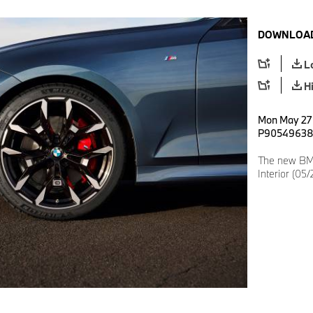
DOWNLOAD
L
H
Mon May 27 
P9054963
The new BMW
Interior (05