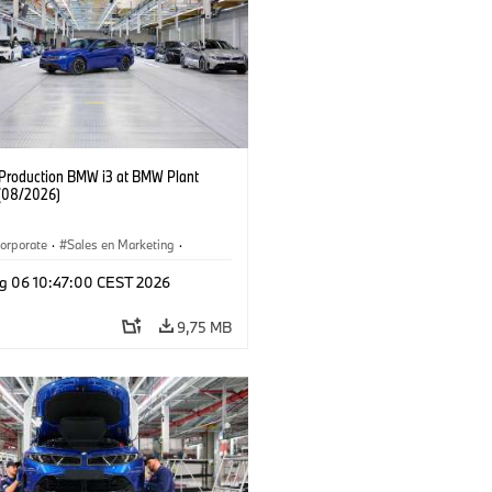
f Production BMW i3 at BMW Plant
(08/2026)
orporate
·
Sales en Marketing
·
ken
·
Locaties
·
i3
·
BMW i
g 06 10:47:00 CEST 2026
9,75 MB