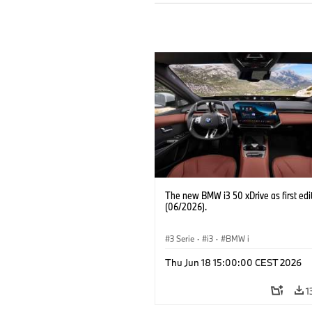
The new BMW i3 50 xDrive as first edi
(06/2026).
3 Serie
·
i3
·
BMW i
Thu Jun 18 15:00:00 CEST 2026
1