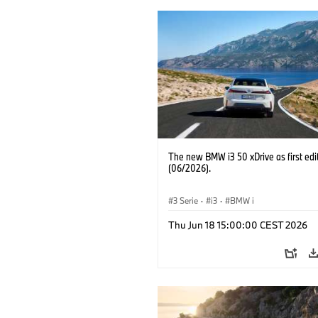
The new BMW i3 50 xDrive as first edi
(06/2026).
3 Serie
·
i3
·
BMW i
Thu Jun 18 15:00:00 CEST 2026