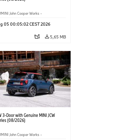
MINI John Cooper Works
·
ooper Works
·
Opties, Accessoires
g 05 00:05:02 CEST 2026
5,65 MB
W 3-Door with Genuine MINI JCW
ries (08/2026)
MINI John Cooper Works
·