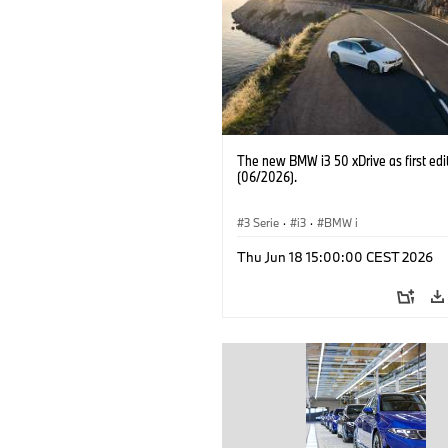
The new BMW i3 50 xDrive as first edi
(06/2026).
3 Serie
·
i3
·
BMW i
Thu Jun 18 15:00:00 CEST 2026