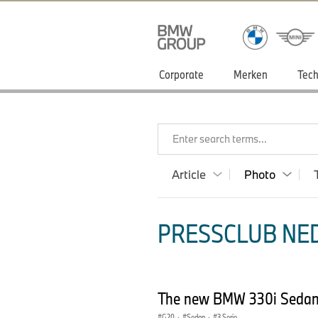
Corporate
Merken
Tech
Enter search terms...
Article
Photo
PRESSCLUB NED
The new BMW 330i Sedan –
G20
·
Sedan
·
3 Serie