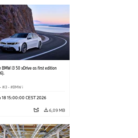
BMW i3 50 xDrive as first edition
6).
·
i3
·
BMW i
n 18 15:00:00 CEST 2026
6,09 MB