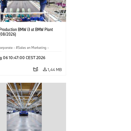
f Production BMW i3 at BMW Plant
(08/2026)
orporate
·
Sales en Marketing
·
ken
·
Locaties
·
i3
·
BMW i
g 06 10:47:00 CEST 2026
1,44 MB