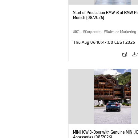
Start of Production BMW i3 at BMW Pl
Munich (08/2026)
I01
·
Corporate
·
Sales en Marketing
Fabrieken
·
Locaties
·
i3
·
BMW i
Thu Aug 06 10:47:00 CEST 2026
MINI JCW 3-Door with Genuine MINI J
Accessories (08/2026)