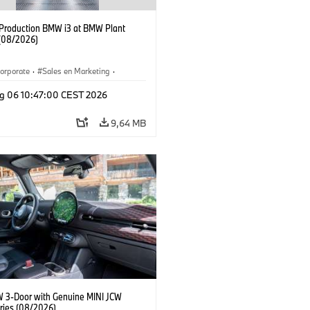
f Production BMW i3 at BMW Plant
(08/2026)
orporate
·
Sales en Marketing
·
ken
·
Locaties
·
i3
·
BMW i
g 06 10:47:00 CEST 2026
9,64 MB
W 3-Door with Genuine MINI JCW
ries (08/2026)