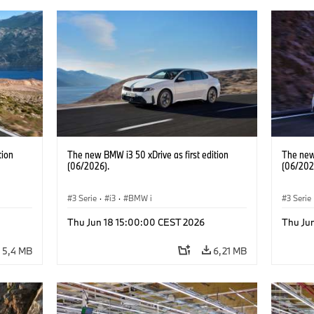
tion
The new BMW i3 50 xDrive as first edition
The new 
(06/2026).
(06/202
3 Serie
·
i3
·
BMW i
3 Serie
Thu Jun 18 15:00:00 CEST 2026
Thu Ju
5,4 MB
6,21 MB