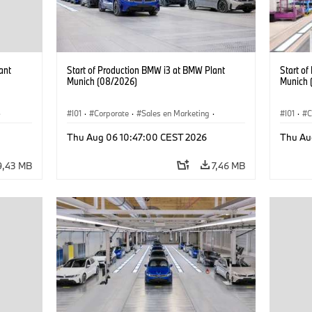
ant
Start of Production BMW i3 at BMW Plant
Start o
Munich (08/2026)
Munich 
·
I01
·
Corporate
·
Sales en Marketing
·
I01
·
C
Fabrieken
·
Locaties
·
i3
·
BMW i
Fabrie
Thu Aug 06 10:47:00 CEST 2026
Thu Au
9,43 MB
7,46 MB