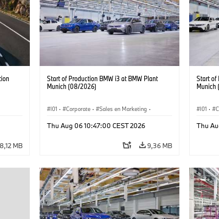
tion
Start of Production BMW i3 at BMW Plant
Start o
Munich (08/2026)
Munich 
I01
·
Corporate
·
Sales en Marketing
·
I01
·
C
Fabrieken
·
Locaties
·
i3
·
BMW i
Fabrie
Thu Aug 06 10:47:00 CEST 2026
Thu Au
8,12 MB
9,36 MB