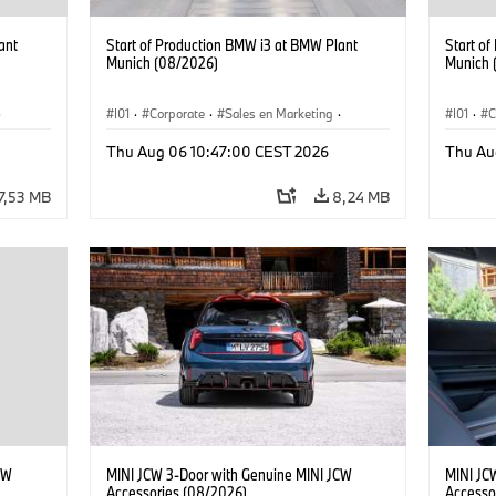
ant
Start of Production BMW i3 at BMW Plant
Start o
Munich (08/2026)
Munich 
·
I01
·
Corporate
·
Sales en Marketing
·
I01
·
C
Fabrieken
·
Locaties
·
i3
·
BMW i
Fabrie
Thu Aug 06 10:47:00 CEST 2026
Thu Au
7,53 MB
8,24 MB
CW
MINI JCW 3-Door with Genuine MINI JCW
MINI JC
Accessories (08/2026)
Accesso