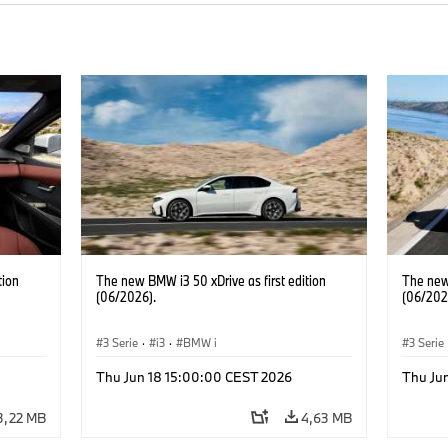
tion
The new BMW i3 50 xDrive as first edition
The new 
(06/2026).
(06/202
3 Serie
·
i3
·
BMW i
3 Serie
Thu Jun 18 15:00:00 CEST 2026
Thu Ju
3,22 MB
4,63 MB