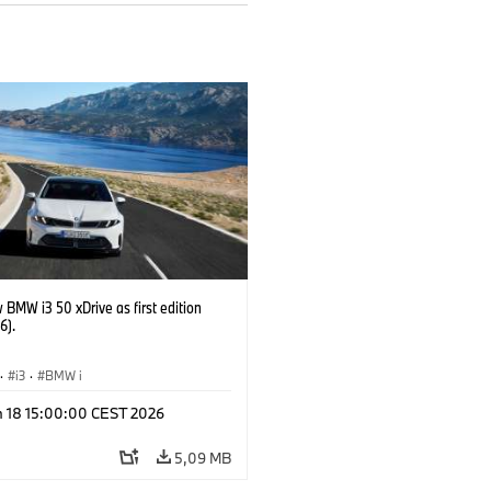
BMW i3 50 xDrive as first edition
6).
·
i3
·
BMW i
n 18 15:00:00 CEST 2026
5,09 MB