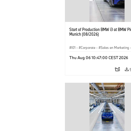
Start of Production BMW i3 at BMW Pl
Munich (08/2026)
I01
·
Corporate
·
Sales en Marketing
Fabrieken
·
Locaties
·
i3
·
BMW i
Thu Aug 06 10:47:00 CEST 2026