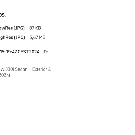
S.
owRes (JPG)
87 KB
ighRes (JPG)
5,67 MB
15:09:47 CEST 2024 | ID:
8
 330i Sedan – Exterior &
/2024)