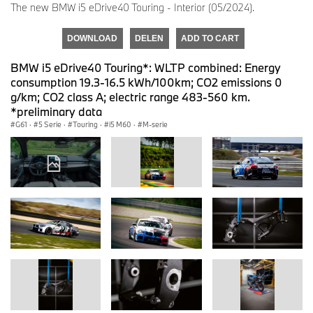
The new BMW i5 eDrive40 Touring - Interior (05/2024).
DOWNLOAD
DELEN
ADD TO CART
BMW i5 eDrive40 Touring*: WLTP combined: Energy
consumption 19.3-16.5 kWh/100km; CO2 emissions 0
g/km; CO2 class A; electric range 483-560 km.
*preliminary data
G61
·
5 Serie
·
Touring
·
i5 M60
·
M-serie