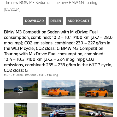
The new BMW M3 Sedan and the new BMW M3 Touring
(05/2024)
DOWNLOAD
DELEN
ADD TO CART
BMW M3 Competition Sedan with M xDrive: Fuel
consumption, combined: 10.2 – 10.1 l/100 km [27.7 – 28.0
mpg imp]; CO2 emissions, combined: 230 – 227 g/km in
the WLTP cycle, CO2 class: G BMW M3 Competition
Touring with M xDrive: Fuel consumption, combined:
10.4 – 10.3 l/100 km [27.2 – 27.4 mpg imp]; CO2
emissions, combined: 235 – 233 g/km in the WLTP cycle,
CO2 class: G
G81
·
Sedan
·
M-serie
·
M3
·
Touring