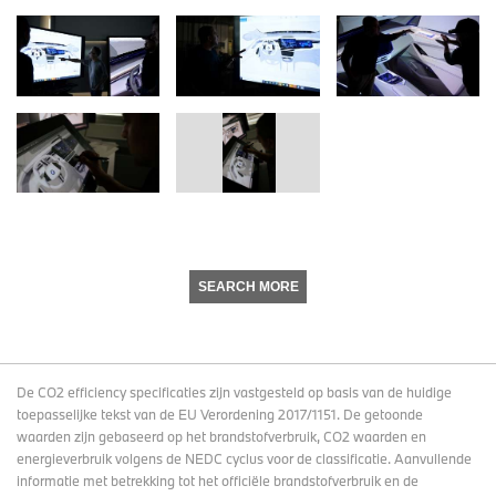
SEARCH MORE
De CO2 efficiency specificaties zijn vastgesteld op basis van de huidige
toepasselijke tekst van de EU Verordening 2017/1151. De getoonde
waarden zijn gebaseerd op het brandstofverbruik, CO2 waarden en
energieverbruik volgens de NEDC cyclus voor de classificatie. Aanvullende
informatie met betrekking tot het officiële brandstofverbruik en de