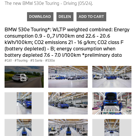
The new BMW 530e Touring - Driving (05/24).
DOWNLOAD
DELEN
ADD TO CART
BMW 530e Touring*: WLTP weighted combined: Energy
consumption 0.9 - 0,.7 l/100km and 22.6 - 20.6
kWh/100km; CO2 emissions 21 - 16 g/km; CO2 class F
(battery depleted) - B; energy consumption when
battery depleted 7.6 - 7.0 l/100km *preliminary data
G61
·
Touring
·
5 Serie
·
530e