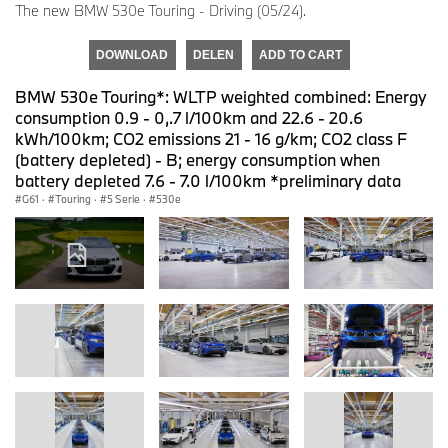
The new BMW 530e Touring - Driving (05/24).
DOWNLOAD
DELEN
ADD TO CART
BMW 530e Touring*: WLTP weighted combined: Energy
consumption 0.9 - 0,.7 l/100km and 22.6 - 20.6
kWh/100km; CO2 emissions 21 - 16 g/km; CO2 class F
(battery depleted) - B; energy consumption when
battery depleted 7.6 - 7.0 l/100km *preliminary data
G61
·
Touring
·
5 Serie
·
530e