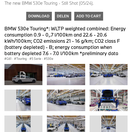
The new BMW 530e Touring - Still Shot (05/24).
DOWNLOAD
DELEN
ADD TO CART
BMW 530e Touring*: WLTP weighted combined: Energy
consumption 0.9 - 0,.7 l/100km and 22.6 - 20.6
kWh/100km; CO2 emissions 21 - 16 g/km; CO2 class F
(battery depleted) - B; energy consumption when
battery depleted 7.6 - 7.0 l/100km *preliminary data
G61
·
Touring
·
5 Serie
·
530e