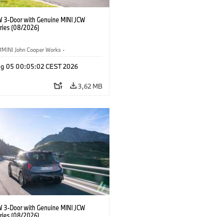
W 3-Door with Genuine MINI JCW
ries (08/2026)
MINI John Cooper Works
·
ooper Works
·
Opties, Accessoires
g 05 00:05:02 CEST 2026
3,62 MB
W 3-Door with Genuine MINI JCW
ries (08/2026)