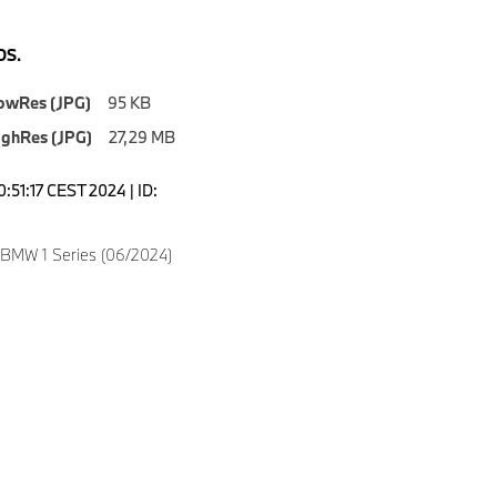
S.
owRes (JPG)
95 KB
ighRes (JPG)
27,29 MB
0:51:17 CEST 2024 | ID:
 BMW 1 Series (06/2024)