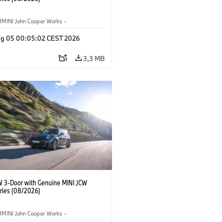
MINI John Cooper Works
·
ooper Works
·
Opties, Accessoires
g 05 00:05:02 CEST 2026
3,3 MB
W 3-Door with Genuine MINI JCW
ries (08/2026)
MINI John Cooper Works
·