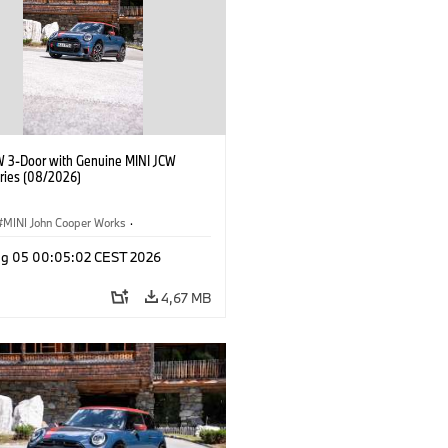
W 3-Door with Genuine MINI JCW
ries (08/2026)
MINI John Cooper Works
·
ooper Works
·
Opties, Accessoires
g 05 00:05:02 CEST 2026
4,67 MB