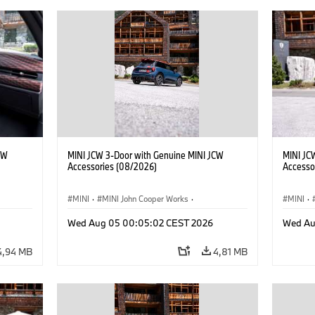
CW
MINI JCW 3-Door with Genuine MINI JCW
MINI JC
Accessories (08/2026)
Accesso
MINI
·
MINI John Cooper Works
·
MINI
·
res
John Cooper Works
·
Opties, Accessoires
John C
Wed Aug 05 00:05:02 CEST 2026
Wed Au
4,94 MB
4,81 MB