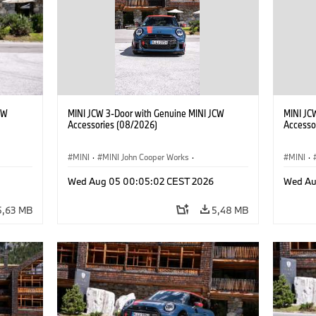
CW
MINI JCW 3-Door with Genuine MINI JCW
MINI JC
Accessories (08/2026)
Accesso
MINI
·
MINI John Cooper Works
·
MINI
·
res
John Cooper Works
·
Opties, Accessoires
John C
Wed Aug 05 00:05:02 CEST 2026
Wed Au
5,63 MB
5,48 MB