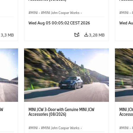
MINI
·
MINI John Cooper Works
·
MINI
·
res
John Cooper Works
·
Opties, Accessoires
John C
Wed Aug 05 00:05:02 CEST 2026
Wed Au
3,3 MB
3,28 MB
CW
MINI JCW 3-Door with Genuine MINI JCW
MINI JC
Accessories (08/2026)
Accesso
MINI
·
MINI John Cooper Works
·
MINI
·