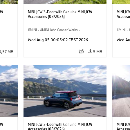
CW
MINI JCW 3-Door with Genuine MINI JCW
MINI JC
Accessories (08/2026)
Accesso
MINI
·
MINI John Cooper Works
·
MINI
·
res
John Cooper Works
·
Opties, Accessoires
John C
Wed Aug 05 00:05:02 CEST 2026
Wed Au
5,57 MB
5 MB
CW
MINI JCW 3-Door with Genuine MINI JCW
MINI JC
Accessories (08/2026)
Accesso