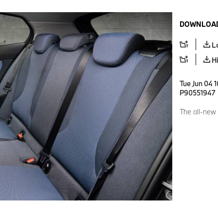
DOWNLOAD
L
H
Tue Jun 04 1
P90551947
The all-new