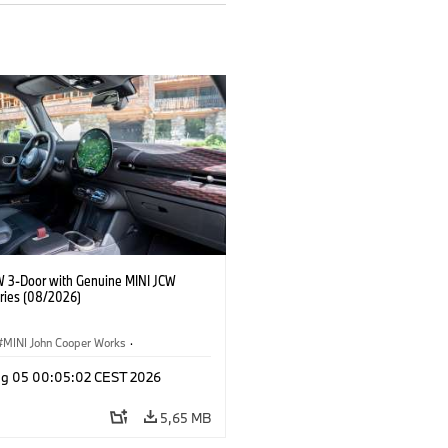
W 3-Door with Genuine MINI JCW
ries (08/2026)
MINI John Cooper Works
·
ooper Works
·
Opties, Accessoires
g 05 00:05:02 CEST 2026
5,65 MB