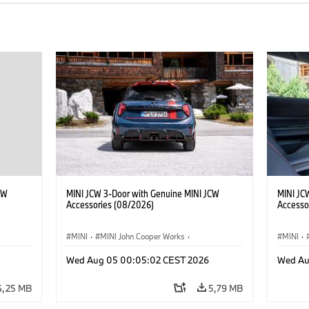
CW
MINI JCW 3-Door with Genuine MINI JCW
MINI JC
Accessories (08/2026)
Accesso
MINI
·
MINI John Cooper Works
·
MINI
·
res
John Cooper Works
·
Opties, Accessoires
John C
Wed Aug 05 00:05:02 CEST 2026
Wed Au
4,25 MB
5,79 MB