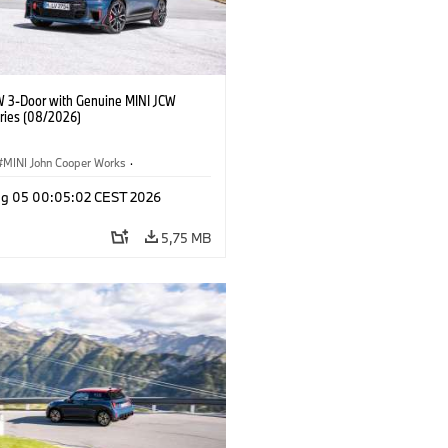
W 3-Door with Genuine MINI JCW
ries (08/2026)
MINI John Cooper Works
·
ooper Works
·
Opties, Accessoires
g 05 00:05:02 CEST 2026
5,75 MB