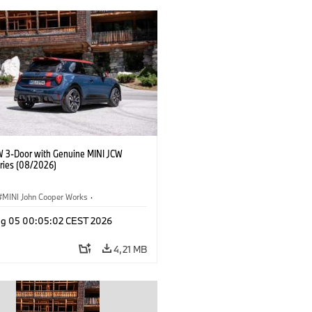
W 3-Door with Genuine MINI JCW
ries (08/2026)
MINI John Cooper Works
·
ooper Works
·
Opties, Accessoires
g 05 00:05:02 CEST 2026
4,21 MB