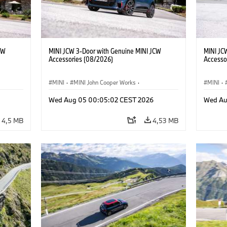
CW
MINI JCW 3-Door with Genuine MINI JCW
MINI JC
Accessories (08/2026)
Accesso
MINI
·
MINI John Cooper Works
·
MINI
·
res
John Cooper Works
·
Opties, Accessoires
John C
Wed Aug 05 00:05:02 CEST 2026
Wed Au
4,5 MB
4,53 MB