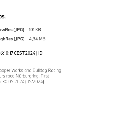
S.
owRes (JPG)
101 KB
ighRes (JPG)
4,34 MB
6:10:17 CEST 2024 | ID:
ooper Works and Bulldog Racing
urs race Nürburgring. First
on 30.05.2024.(05/2024)