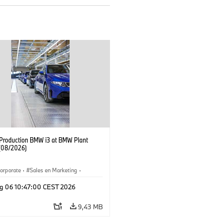
f Production BMW i3 at BMW Plant
(08/2026)
orporate
·
Sales en Marketing
·
ken
·
Locaties
·
i3
·
BMW i
g 06 10:47:00 CEST 2026
9,43 MB