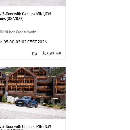
W 3-Door with Genuine MINI JCW
ries (08/2026)
MINI John Cooper Works
·
ooper Works
·
Opties, Accessoires
g 05 00:05:02 CEST 2026
5,63 MB
W 3-Door with Genuine MINI JCW