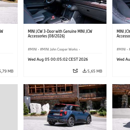
CW
MINI JCW 3-Door with Genuine MINI JCW
MINI JC
Accessories (08/2026)
Accesso
MINI
·
MINI John Cooper Works
·
MINI
·
res
John Cooper Works
·
Opties, Accessoires
John C
Wed Aug 05 00:05:02 CEST 2026
Wed Au
5,79 MB
5,65 MB