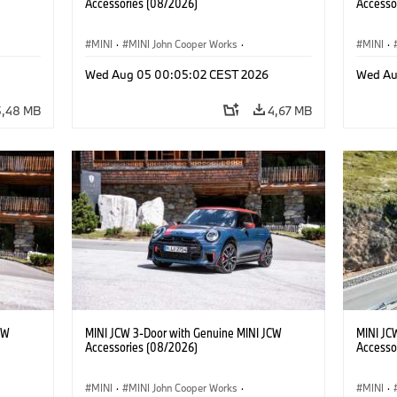
Accessories (08/2026)
Accesso
MINI
·
MINI John Cooper Works
·
MINI
·
res
John Cooper Works
·
Opties, Accessoires
John C
Wed Aug 05 00:05:02 CEST 2026
Wed Au
5,48 MB
4,67 MB
CW
MINI JCW 3-Door with Genuine MINI JCW
MINI JC
Accessories (08/2026)
Accesso
MINI
·
MINI John Cooper Works
·
MINI
·