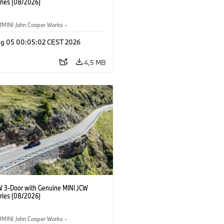
ries (08/2026)
MINI John Cooper Works
·
ooper Works
·
Opties, Accessoires
g 05 00:05:02 CEST 2026
4,5 MB
W 3-Door with Genuine MINI JCW
ries (08/2026)
MINI John Cooper Works
·