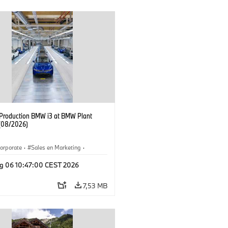
f Production BMW i3 at BMW Plant
(08/2026)
orporate
·
Sales en Marketing
·
ken
·
Locaties
·
i3
·
BMW i
g 06 10:47:00 CEST 2026
7,53 MB