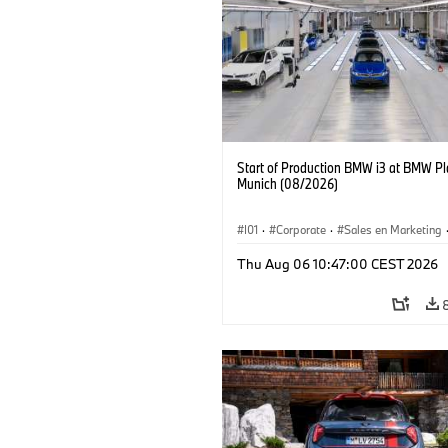
Start of Production BMW i3 at BMW Pl
Munich (08/2026)
I01
·
Corporate
·
Sales en Marketing
Fabrieken
·
Locaties
·
i3
·
BMW i
Thu Aug 06 10:47:00 CEST 2026