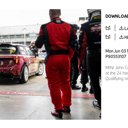
DOWNLOAD
L
H
Mon Jun 03 1
P90553107
MINI John C
at the 24 ho
Qualifying 