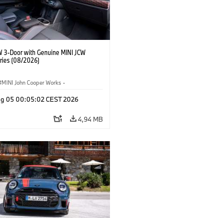
W 3-Door with Genuine MINI JCW
ries (08/2026)
MINI John Cooper Works
·
ooper Works
·
Opties, Accessoires
g 05 00:05:02 CEST 2026
4,94 MB