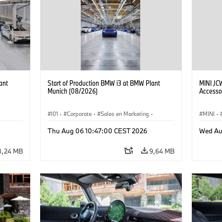
ant
Start of Production BMW i3 at BMW Plant
MINI JC
Munich (08/2026)
Accesso
·
I01
·
Corporate
·
Sales en Marketing
·
MINI
·
Fabrieken
·
Locaties
·
i3
·
BMW i
John C
Thu Aug 06 10:47:00 CEST 2026
Wed Au
8,24 MB
9,64 MB