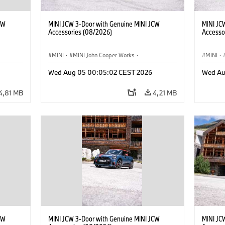
CW
MINI JCW 3-Door with Genuine MINI JCW
MINI JC
Accessories (08/2026)
Accesso
MINI
·
MINI John Cooper Works
·
MINI
·
res
John Cooper Works
·
Opties, Accessoires
John C
Wed Aug 05 00:05:02 CEST 2026
Wed Au
4,81 MB
4,21 MB
CW
MINI JCW 3-Door with Genuine MINI JCW
MINI JC