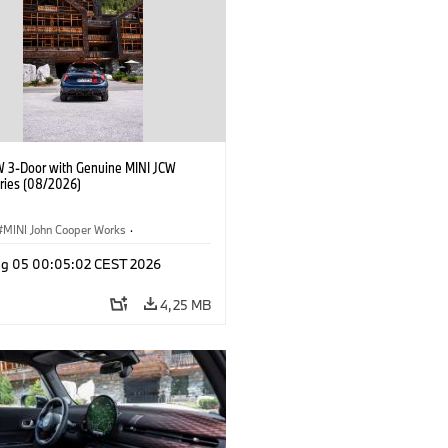
W 3-Door with Genuine MINI JCW
ries (08/2026)
MINI John Cooper Works
·
ooper Works
·
Opties, Accessoires
g 05 00:05:02 CEST 2026
4,25 MB