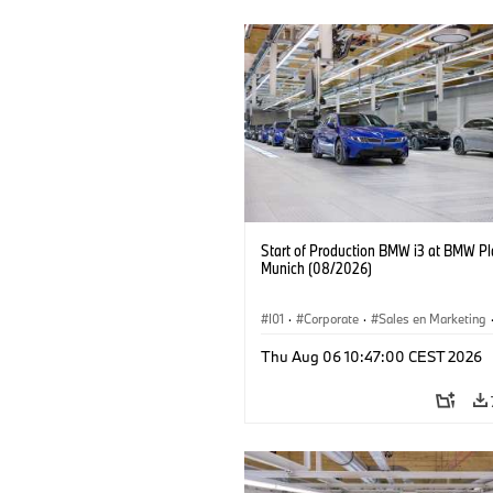
Start of Production BMW i3 at BMW Pl
Munich (08/2026)
I01
·
Corporate
·
Sales en Marketing
Fabrieken
·
Locaties
·
i3
·
BMW i
Thu Aug 06 10:47:00 CEST 2026