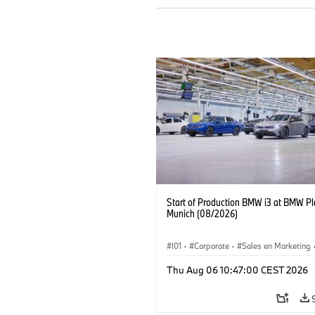
Start of Production BMW i3 at BMW Pl
Munich (08/2026)
I01
·
Corporate
·
Sales en Marketing
Fabrieken
·
Locaties
·
i3
·
BMW i
Thu Aug 06 10:47:00 CEST 2026