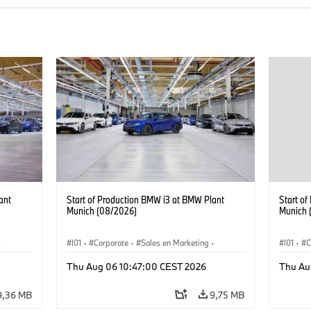
ant
Start of Production BMW i3 at BMW Plant
Start o
Munich (08/2026)
Munich 
·
I01
·
Corporate
·
Sales en Marketing
·
I01
·
C
Fabrieken
·
Locaties
·
i3
·
BMW i
Fabrie
Thu Aug 06 10:47:00 CEST 2026
Thu Au
9,36 MB
9,75 MB