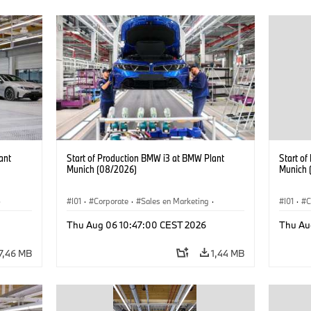
ant
Start of Production BMW i3 at BMW Plant
Start o
Munich (08/2026)
Munich 
·
I01
·
Corporate
·
Sales en Marketing
·
I01
·
C
Fabrieken
·
Locaties
·
i3
·
BMW i
Fabrie
Thu Aug 06 10:47:00 CEST 2026
Thu Au
7,46 MB
1,44 MB