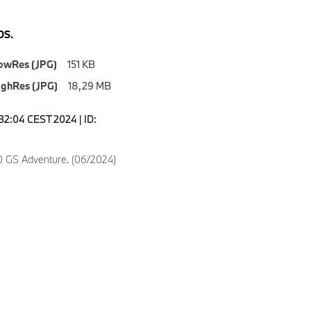
S.
owRes (JPG)
151 KB
ighRes (JPG)
18,29 MB
6:32:04 CEST 2024 | ID:
 GS Adventure. (06/2024)