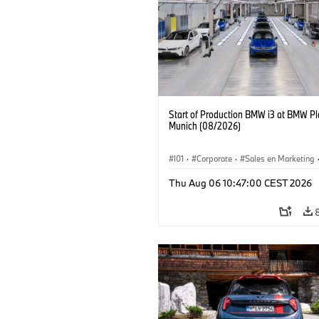
Start of Production BMW i3 at BMW Pl
Munich (08/2026)
I01
·
Corporate
·
Sales en Marketing
Fabrieken
·
Locaties
·
i3
·
BMW i
Thu Aug 06 10:47:00 CEST 2026