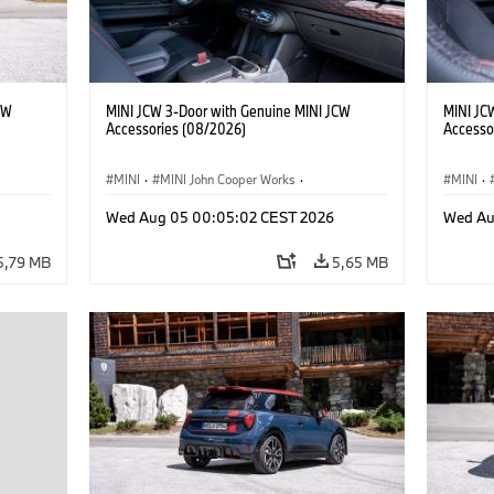
CW
MINI JCW 3-Door with Genuine MINI JCW
MINI JC
Accessories (08/2026)
Accesso
MINI
·
MINI John Cooper Works
·
MINI
·
res
John Cooper Works
·
Opties, Accessoires
John C
Wed Aug 05 00:05:02 CEST 2026
Wed Au
5,79 MB
5,65 MB