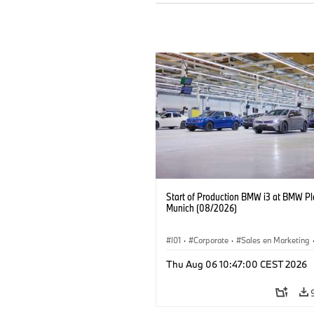
Start of Production BMW i3 at BMW Pl
Munich (08/2026)
I01
·
Corporate
·
Sales en Marketing
Fabrieken
·
Locaties
·
i3
·
BMW i
Thu Aug 06 10:47:00 CEST 2026