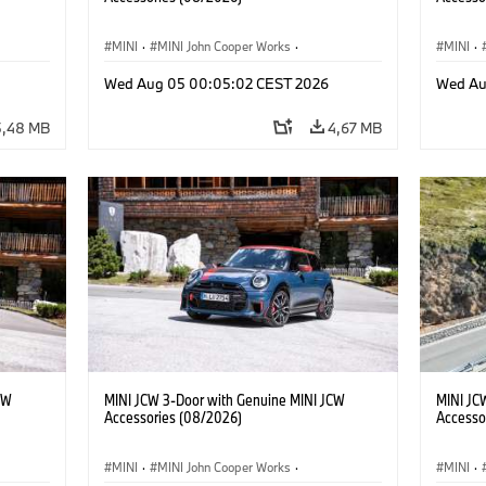
MINI
·
MINI John Cooper Works
·
MINI
·
res
John Cooper Works
·
Opties, Accessoires
John C
Wed Aug 05 00:05:02 CEST 2026
Wed Au
5,48 MB
4,67 MB
CW
MINI JCW 3-Door with Genuine MINI JCW
MINI JC
Accessories (08/2026)
Accesso
MINI
·
MINI John Cooper Works
·
MINI
·