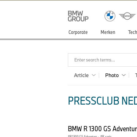
Corporate
Merken
Tech
Enter search terms...
Article
Photo
PRESSCLUB NED
BMW R 1300 GS Adventur
R 1300 GS Adventure
·
R-serie