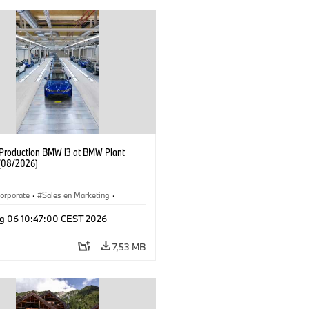
f Production BMW i3 at BMW Plant
(08/2026)
orporate
·
Sales en Marketing
·
ken
·
Locaties
·
i3
·
BMW i
g 06 10:47:00 CEST 2026
7,53 MB