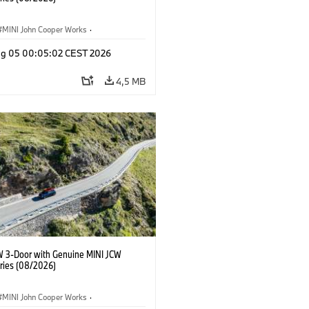
MINI John Cooper Works
·
ooper Works
·
Opties, Accessoires
g 05 00:05:02 CEST 2026
4,5 MB
W 3-Door with Genuine MINI JCW
ries (08/2026)
MINI John Cooper Works
·