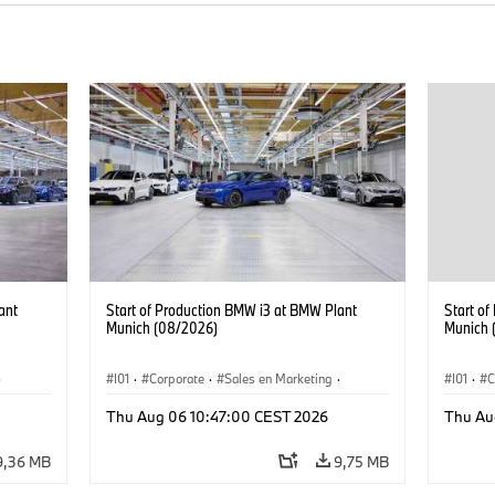
ant
Start of Production BMW i3 at BMW Plant
Start o
Munich (08/2026)
Munich 
·
I01
·
Corporate
·
Sales en Marketing
·
I01
·
C
Fabrieken
·
Locaties
·
i3
·
BMW i
Fabrie
Thu Aug 06 10:47:00 CEST 2026
Thu Au
9,36 MB
9,75 MB