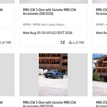
CW
MINI JCW 3-Door with Genuine MINI JCW
MINI JC
Accessories (08/2026)
Accesso
MINI
·
MINI John Cooper Works
·
MINI
·
res
John Cooper Works
·
Opties, Accessoires
John C
Wed Aug 05 00:05:02 CEST 2026
Wed Au
4,81 MB
4,21 MB
CW
MINI JCW 3-Door with Genuine MINI JCW
MINI JC
Accessories (08/2026)
Accesso