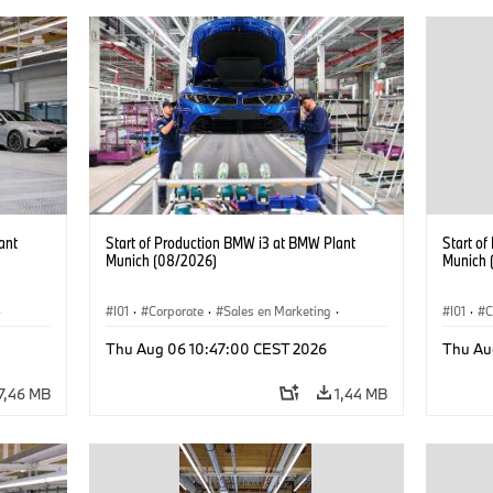
ant
Start of Production BMW i3 at BMW Plant
Start o
Munich (08/2026)
Munich 
·
I01
·
Corporate
·
Sales en Marketing
·
I01
·
C
Fabrieken
·
Locaties
·
i3
·
BMW i
Fabrie
Thu Aug 06 10:47:00 CEST 2026
Thu Au
7,46 MB
1,44 MB