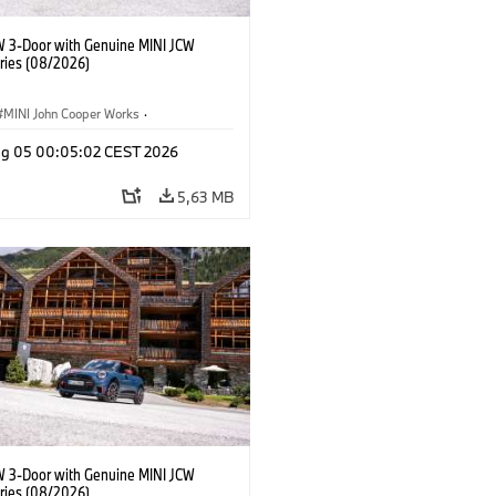
W 3-Door with Genuine MINI JCW
ries (08/2026)
MINI John Cooper Works
·
ooper Works
·
Opties, Accessoires
g 05 00:05:02 CEST 2026
5,63 MB
W 3-Door with Genuine MINI JCW
ries (08/2026)