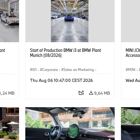
ant
Start of Production BMW i3 at BMW Plant
MINI JC
Munich (08/2026)
Accesso
·
I01
·
Corporate
·
Sales en Marketing
·
MINI
·
Fabrieken
·
Locaties
·
i3
·
BMW i
John C
Thu Aug 06 10:47:00 CEST 2026
Wed Au
8,24 MB
9,64 MB