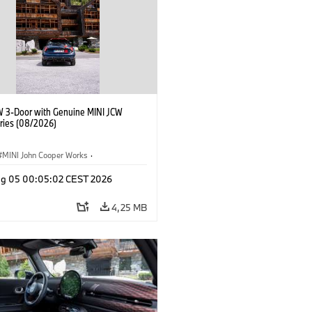
W 3-Door with Genuine MINI JCW
ries (08/2026)
MINI John Cooper Works
·
ooper Works
·
Opties, Accessoires
g 05 00:05:02 CEST 2026
4,25 MB