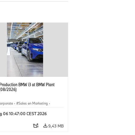
f Production BMW i3 at BMW Plant
(08/2026)
orporate
·
Sales en Marketing
·
ken
·
Locaties
·
i3
·
BMW i
g 06 10:47:00 CEST 2026
9,43 MB