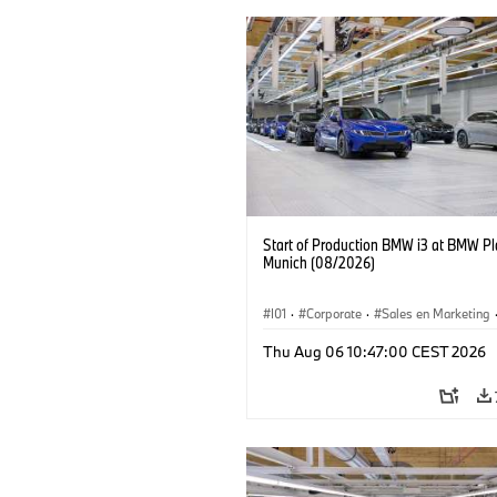
Start of Production BMW i3 at BMW Pl
Munich (08/2026)
I01
·
Corporate
·
Sales en Marketing
Fabrieken
·
Locaties
·
i3
·
BMW i
Thu Aug 06 10:47:00 CEST 2026