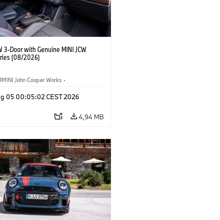
W 3-Door with Genuine MINI JCW
ries (08/2026)
MINI John Cooper Works
·
ooper Works
·
Opties, Accessoires
g 05 00:05:02 CEST 2026
4,94 MB