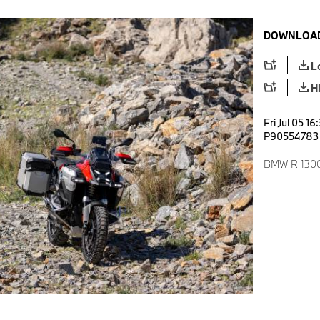
DOWNLOAD
L
H
Fri Jul 05 1
P90554783
BMW R 1300